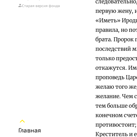
следовательно
Старая версия фонда
первую жену, и
«Иметь» Ироди
правила, но п
брата. Пророк
последствий м
только предост
откажутся. Им
проповедь Цар
желаю того же
желание. Чем с
тем больше обр
конечном счете
противостоит;
Главная
Креститель и 