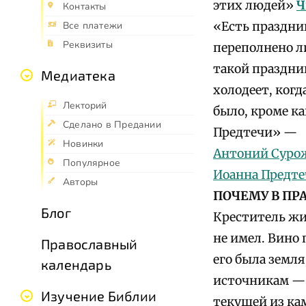
этих людей»
Ч
Контакты
«Есть праздник
Все платежи
Реквизиты
переполнено л
такой праздник
Медиатека
холодеет, когд
Лекторий
было, кроме к
Сделано в Предании
Предтечи» —
Новинки
Антоний Сурож
Популярное
Иоанна Предт
Авторы
ПОЧЕМУ В ПР
Блог
Креститель жил
не имел. Вино 
Православный
его была земля
календарь
источникам — 
Изучение Библии
текущей из ка