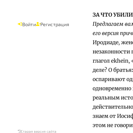
ЗА ЧТО УБИЛ
Предлагаем вам
Войти
Регистрация
его версия при
Иродиаде, жене
незаконности п
глагол ekhein,
деле? О братья
оспаривают одн
одновременно 
реальным исто
действительно 
знаем от Иосиф
этом не говори
Старая версия сайта