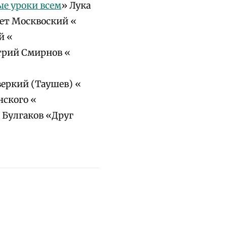
ые уроки всем
» Лука
ет Москвоский «
й «
трий Смирнов «
веркий (Таушев) «
нского «
 Булгаков «Друг