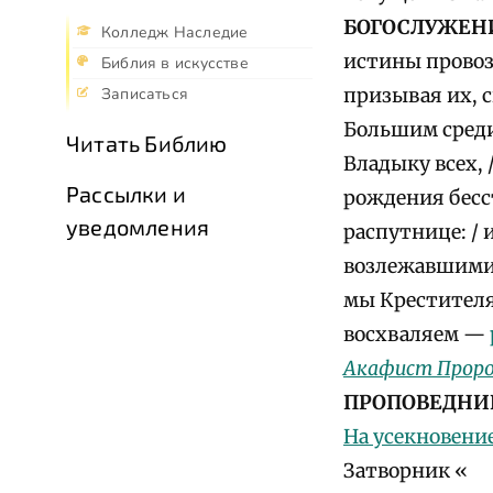
БОГОСЛУЖЕН
Колледж Наследие
истины провозв
Библия в искусстве
призывая их, 
Записаться
Большим среди
Читать Библию
Владыку всех, 
Рассылки и
рождения бесс
уведомления
распутнице: / 
возлежавшими.
мы Крестителя
восхваляем —
Акафист Проро
ПРОПОВЕДНИ
На усекновени
Затворник «