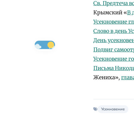
Св. Предтеча в
Крымский «
В 
Усекновение г
Слово в день 
День усекнове
Подвиг самоот
Усекновение г
Письма Никод
Жениха»,
глав
Усекновение