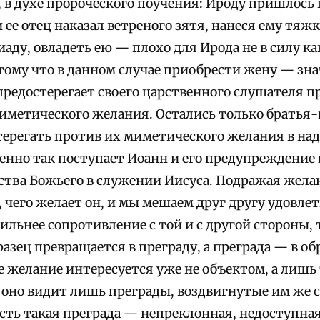
, в духе пророческого поучения: Ироду пришлось
 ее отец наказал ветреного зятя, нанеся ему тяж
аду, овладеть ею — плохо для Ирода не в силу к
отому что в данном случае приобрести жену — зн
 предостерегает своего царственного слушателя 
иметического желания. Остались только братья-
ерегать против их миметического желания в наде
енно так поступает Иоанн и его предупреждение
ства Божьего в служении Иисуса. Подражая желан
, чего желает он, и мы мешаем друг другу удовле
ильнее сопротивление с той и с другой стороны, 
азец превращается в преграду, а преграда — в обр
 желание интересуется уже не объектом, а лишь 
 оно видит лишь преграды, воздвигнутые им же 
есть такая преграда — непреклонная, недоступна