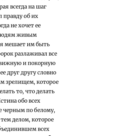
ая всегда на шаг
 правду об их
да не хочет ее
м людям живым
ая мешает им быть
орок разлаживал все
одвижную и покорную
е друг другу словно
им зрелищем, которое
елать то, что делать
стина обо всех
е черным по белому,
 тем делом, которое
объединившем всех