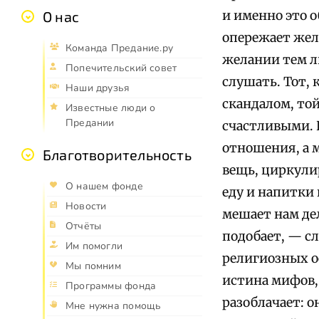
и именно это о
О нас
опережает жел
Команда Предание.ру
желании тем лю
Попечительский совет
слушать. Тот,
Наши друзья
скандалом, то
Известные люди о
Предании
счастливыми. 
отношения, а 
Благотворительность
вещь, циркули
О нашем фонде
еду и напитки
Новости
мешает нам дел
Отчёты
подобает, — с
Им помогли
религиозных о
Мы помним
истина мифов, 
Программы фонда
разоблачает: 
Мне нужна помощь