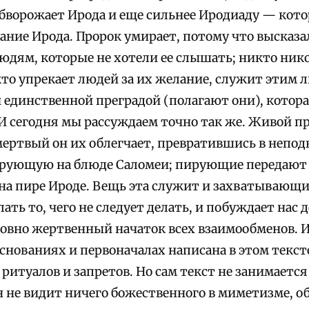
бворожает Ирода и еще сильнее Иродиаду — котор
ание Ирода. Пророк умирает, потому что высказал
дям, которые не хотели ее слышать; никто никог
 кто упрекает людей за их желание, служит эти
й единственной преградой (полагают они), котор
И сегодня мы рассуждаем точно так же. Живой пр
мертвый он их облегчает, превратившись в неп
рующую на блюде Саломеи; пирующие передают е
 на пире Ироде. Вещь эта служит и захватывающ
ать то, чего не следует делать, и побуждает нас д
ловно жертвенный начаток всех взаимообменов. И
снованиях и первоначалах написана в этом текст
ритуалов и запретов. Но сам текст не занимается
он не видит ничего божественного в миметизме, 