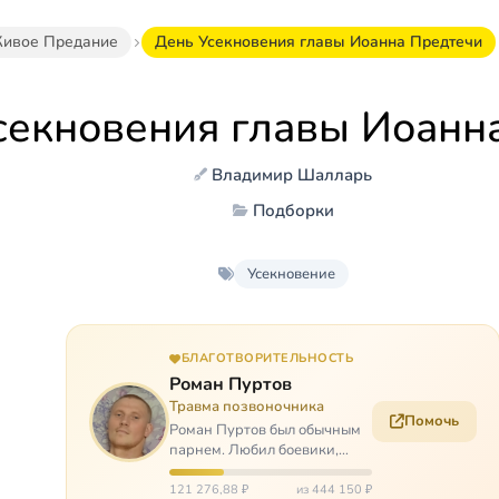
ивое Предание
День Усекновения главы Иоанна Предтечи
секновения главы Иоанн
Владимир Шалларь
Подборки
Усекновение
БЛАГОТВОРИТЕЛЬНОСТЬ
Роман Пуртов
Травма позвоночника
Помочь
Роман Пуртов был обычным
парнем. Любил боевики,
хорошие автомобили, был не
дурак поиграть в комп,
121 276,88 ₽
из 444 150 ₽