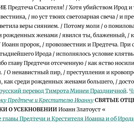
ИЕ
Предтеча Спасителя! / Хотя убийством Ирод и 
естника, / но уст твоих светозарная свеча / и пр
светила веры сиянием. / Потому моли / о помило
 рожденных женами / явился ты, блаженный, / 
/ Иоанн пророк, / провозвестник и Предтеча. При
тыднейшего Ирода / исполнялось условие клятвы
ибо главу Предтечи отсеченную / как яство носил
 / О ненавистный пир, / преступления и кровопр
, как среди рожденных женами большего, / дост
русский перевод Тимрота Минеи Праздничной
.
Ч
ку Предтече и Крестителю Иоанну
СВЯТЫЕ ОТЦ
КИ О УСЕКНОВЕНИИ
Иоанн Златоуст «
е главы Предтечи и Крестителя Иоанна и об Ирод