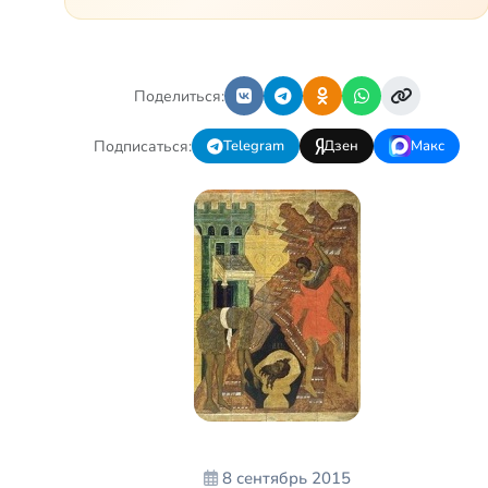
любил жену и обожал дочь. А
потом, будучи пассажиром,
разбился в автоаварии и
тепе…
Поделиться:
Подписаться:
Telegram
Дзен
Макс
8 сентябрь 2015