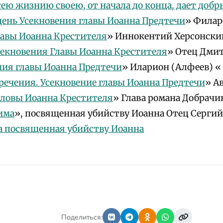
сею жизнию своею, от начала до конца, дает добр
день Усекновения главы Иоанна Предтечи
» Филар
лавы Иоанна Крестителя
» Иннокентий Херсонски
Усекновения Главы Иоанна Крестителя
» Отец Дми
ния главы Иоанна Предтечи
» Иларион (Алфеев) «
речения. Усекновение главы Иоанна Предтечи
» А
оловы Иоанна Крестителя
» Глава романа Добрачи
има
», посвященная убийству Иоанна Отец Сергий
а посвященная убийству Иоанна
Поделиться: