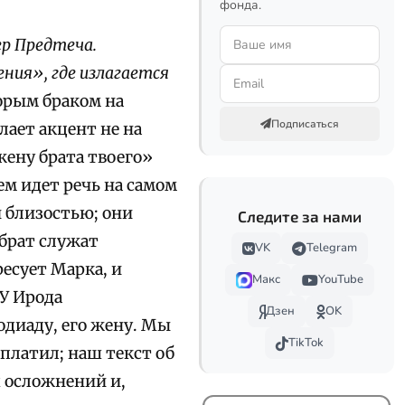
фонда.
р Предтеча.
ния», где излагается
орым браком на
Подписаться
лает акцент не на
жену брата твоего»
ем идет речь на самом
й близостью; они
Следите за нами
 брат служат
VK
Telegram
есует Марка, и
Макс
YouTube
У Ирода
Дзен
OK
одиаду, его жену. Мы
TikTok
аплатил; наш текст об
х осложнений и,