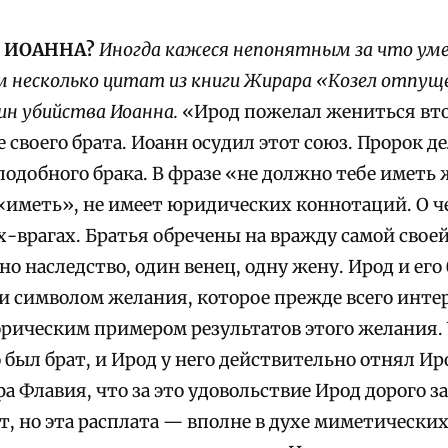
И ИОАННА?
Иногда кажеся непонятным за что уме
 несколько цитат из книги Жирара «Козел отпуще
чин убийства Иоанна.
«Ирод пожелал жениться вт
 своего брата. Иоанн осудил этот союз. Пророк де
одобного брака. В фразе «не должно тебе иметь 
 «иметь», не имеет юридических коннотаций. О ч
х-врагах. Братья обречены на вражду самой свое
о наследство, один венец, одну жену. Ирод и его
и символом желания, которое прежде всего интер
рическим примером результатов этого желания. 
был брат, и Ирод у него действительно отнял Ир
а Флавия, что за это удовольствие Ирод дорого з
т, но эта расплата — вполне в духе миметически