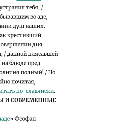
устранил тебя, /
ебывавшим во аде,
вании душ наших.
как крестивший
 совершении дня
, / данной плясавшей
и на блюде пред
олития полный! / Но
ойно почитая,
итать по-славянски
.
Ы И СОВРЕМЕННЫЕ
иаде
» Феофан