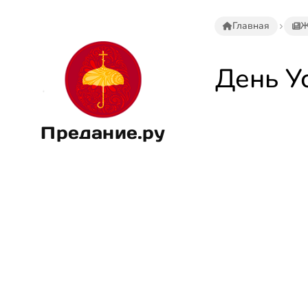
Главная
Ж
День У
Предание.ру