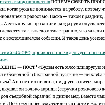
итать главу полностью
ПОЧЕМУ СМЕРТЬ ПРОРО
и, когда рука не поднимется на работу, потому ч
икованием и радостью; Пасха — такой праздник,
. А есть другие праздники, когда руки опускаютс
а делается так тяжело и так страшно, что мысли н
ак о воспоминаемом событии. И таков день усекн
ский «СЛОВО, произнесенное в день усекновения
ечи»
АЗДНИК — ПОСТ?
«Будем есть мясо или другую 
 в безводной и бестравной пустыне — ни хлеба н
пьем? А он не пил ни вина, ни другого питья мир
, вкушал он только акриды (стручки рожкового д
род съедобной саранчи) и дикий мед. Вместо ча
мня. Поэтому проведем этот день в посте и моли