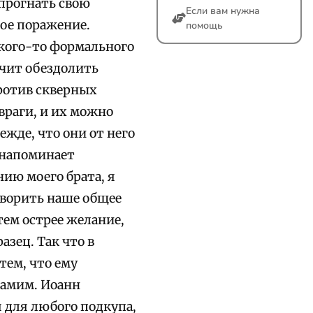
 прогнать свою
Если вам нужна
кое поражение.
помощь
акого-то формального
ачит обездолить
против скверных
враги, и их можно
жде, что они от него
 напоминает
ию моего брата, я
творить наше общее
тем острее желание,
азец. Так что в
тем, что ему
самим. Иоанн
я для любого подкупа,