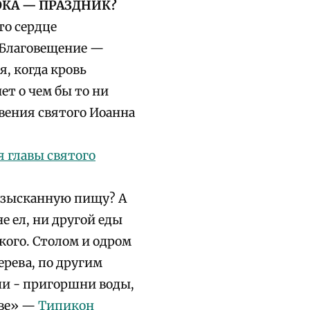
КА — ПРАЗДНИК?
то сердце
 Благовещение —
я, когда кровь
ет о чем бы то ни
овения святого Иоанна
 главы святого
изысканную пищу? А
е ел, ни другой еды
ского. Столом и одром
ерева, по другим
ши - пригоршни воды,
тве» —
Типикон