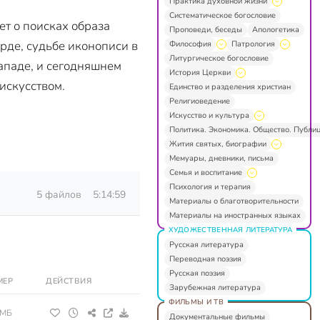
Практика духовной жизни
Систематическое богословие
ет о поисках образа
Проповеди, беседы
Апологетика
арде, судьбе иконописи в
Философия
Патрология
Литургическое богословие
Западе, и сегодняшнем
История Церкви
искусством.
Единство и разделения христиан
Религиоведение
Искусство и культура
Политика. Экономика. Общество. Публи
Жития святых, биографии
Мемуары, дневники, письма
Семья и воспитание
Психология и терапия
5 файлов
5:14:59
Материалы о благотворительности
Материалы на иностранных языках
ХУДОЖЕСТВЕННАЯ ЛИТЕРАТУРА
Русская литература
Переводная поэзия
Русская поэзия
МЕР
ДЕЙСТВИЯ
Зарубежная литература
ФИЛЬМЫ И ТВ
 МБ
Документальные фильмы