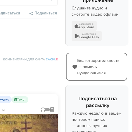
Слушайте аудио и
одписаться
Поделиться
смотрите видео офлайн
Загрузите в
App Store
Доступно в
Google Play
КОММЕНТАРИИ ДЛЯ САЙТА
CACKL
E
Благотворительность
— помочь
нуждающимся
Подписаться на
Аудио
Текст
рассылку
вна
Каждую неделю в вашем
почтовом ящике:
— анонсы лучших
материалов;