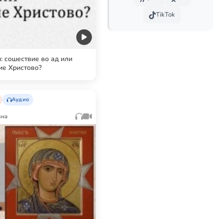
TikTok
 сошествие во ад или
ие Христово?
Аудио
вна