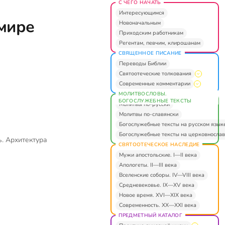
С ЧЕГО НАЧАТЬ
Интересующимся
 мире
Новоначальным
Приходским работникам
Регентам, певчим, клирошанам
СВЯЩЕННОЕ ПИСАНИЕ
Переводы Библии
Святоотеческие толкования
Современные комментарии
МОЛИТВОСЛОВЫ.
БОГОСЛУЖЕБНЫЕ ТЕКСТЫ
Молитвы по-русски
Молитвы по-славянски
Богослужебные тексты на русском язык
Богослужебные тексты на церковнослав
. Архитектура
СВЯТООТЕЧЕСКОЕ НАСЛЕДИЕ
Мужи апостольские. I—II века
Апологеты. II—III века
Вселенские соборы. IV—VIII века
Средневековье. IX—XV века
Новое время. XVI—XIX века
Современность. XX—XXI века
ПРЕДМЕТНЫЙ КАТАЛОГ