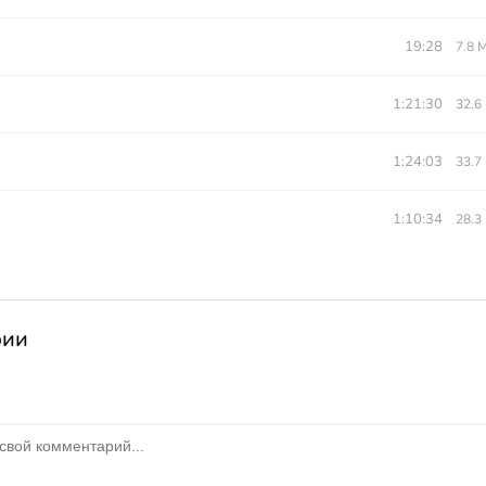
19:28
7.8 
1:21:30
32.6
1:24:03
33.7
1:10:34
28.3
рии