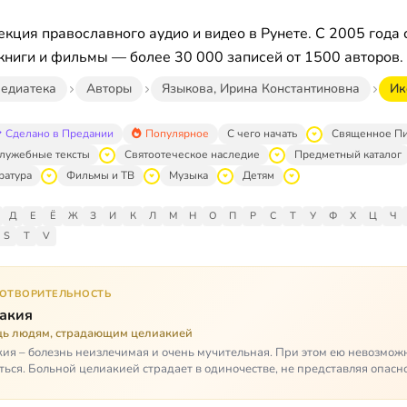
кция православного аудио и видео в Рунете. С 2005 года 
книги и фильмы — более 30 000 записей от 1500 авторов.
едиатека
Авторы
Языкова, Ирина Константиновна
Ик
Сделано в Предании
Популярное
С чего начать
Священное П
лужебные тексты
Святоотеческое наследие
Предметный каталог
ратура
Фильмы и ТВ
Музыка
Детям
Д
Е
Ё
Ж
З
И
К
Л
М
Н
О
П
Р
С
Т
У
Ф
Х
Ц
Ч
S
T
V
ГОТВОРИТЕЛЬНОСТЬ
акия
ь людям, страдающим целиакией
ия – болезнь неизлечимая и очень мучительная. При этом ею невозмож
ться. Больной целиакией страдает в одиночестве, не представляя опасн
кроме своих п…