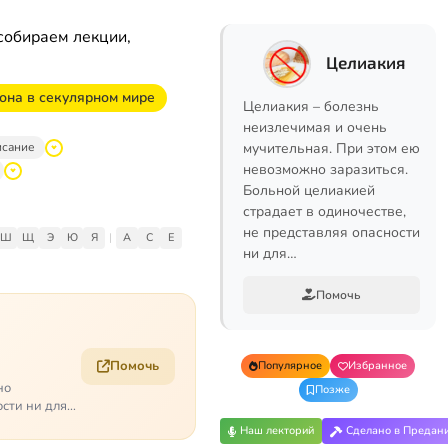
собираем лекции,
Целиакия
она в секулярном мире
Целиакия – болезнь
неизлечимая и очень
исание
мучительная. При этом ею
невозможно заразиться.
Больной целиакией
страдает в одиночестве,
не представляя опасности
Ш
Щ
Э
Ю
Я
|
A
C
E
ни для…
Помочь
Помочь
Популярное
Избранное
но
Позже
ости ни для
Наш лекторий
Сделано в Предан