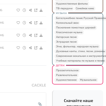
Художественные фильмы
ТВ-передачи
Семейное кино
МБ
МУЗЫКА
Богослужебное пение Русской Правосл
 МБ
Колокольный звон
Песнопения поместных церквей
Классическая музыка
 МБ
Авторская песня
Эстрадная песня
Этно, фольклор, народная музыка
 МБ
Духовные канты, стихи, песни, романсы
Современная вокальная и инструментал
Учебные материалы по музыке и пению
ДЕТЯМ
Просветительское
Развлекательное
Художественное
Музыкальное
Скачайте наше
приложение