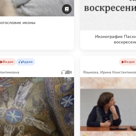
огословие иконы
Иконография Пасхи:
воскресен
Видео
Аудио
Видео
тантиновна
Языкова, Ирина Константино