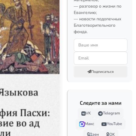
— разговор о жизни по
Евангелию;
— новости подопечных
Благотворительного
фонда.
Подписаться
Следите за нами
VK
Telegram
Макс
YouTube
Дзен
OK