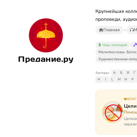
Крупнейшая колле
проповеди, аудио
Главная
М
Наш лекторий
Молитвословы. Богос
Предание.ру
Художественная лите
Авторы:
А
Б
В
Г
H
I
L
M
N
P
БЛА
Цели
Помощ
Целиак
зарази
кого, 