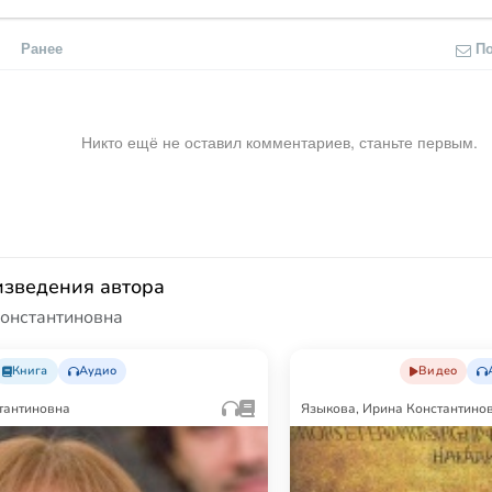
Ранее
П
Никто ещё не оставил комментариев, станьте первым.
изведения автора
Константиновна
Книга
Аудио
Видео
тантиновна
Языкова, Ирина Константино