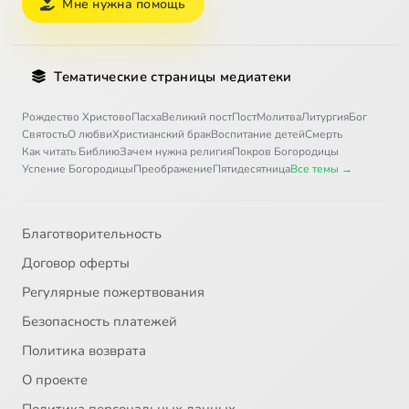
Мне нужна помощь
Тематические страницы медиатеки
Рождество Христово
Пасха
Великий пост
Пост
Молитва
Литургия
Бог
Святость
О любви
Христианский брак
Воспитание детей
Смерть
Как читать Библию
Зачем нужна религия
Покров Богородицы
Успение Богородицы
Преображение
Пятидесятница
Все темы →
Благотворительность
Договор оферты
Регулярные пожертвования
Безопасность платежей
Политика возврата
О проекте