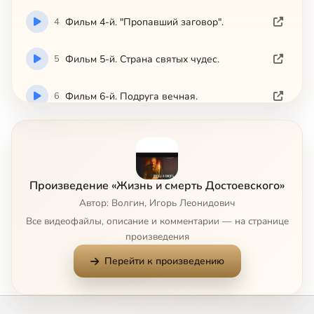
4
Фильм 4-й. "Пропавший заговор".
5
Фильм 5-й. Страна святых чудес.
6
Фильм 6-й. Подруга вечная.
7
Фильм 7-й. Анна Григорьевна.
Сейчас
8
Фильм 8-й. Русская рулетка.
Произведение «Жизнь и смерть Достоевского»
Автор: Волгин, Игорь Леонидович
9
Фильм 9-й. Оставаясь со Христом.
Все видеофайлы, описание и комментарии — на странице
произведения
10
Фильм 10-й. От эшафота до престола.
Перейти к произведению
11
Фильм 11-й. Завещание.