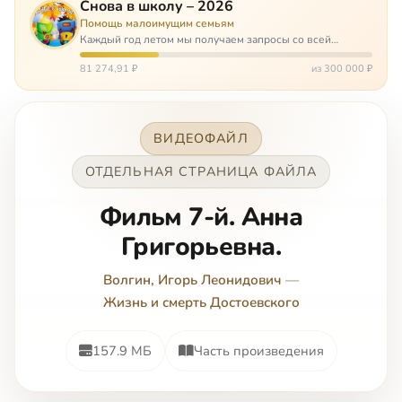
Снова в школу – 2026
Помощь малоимущим семьям
Каждый год летом мы получаем запросы со всей
России: помогите собраться в школу. Семьи с больными
детьми или родителями, семьи без пап или мам,
81 274,91 ₽
из 300 000 ₽
многодетные. Для многих из них покуп…
ВИДЕОФАЙЛ
ОТДЕЛЬНАЯ СТРАНИЦА ФАЙЛА
Фильм 7-й. Анна
Григорьевна.
Волгин, Игорь Леонидович
—
Жизнь и смерть Достоевского
157.9 МБ
Часть произведения