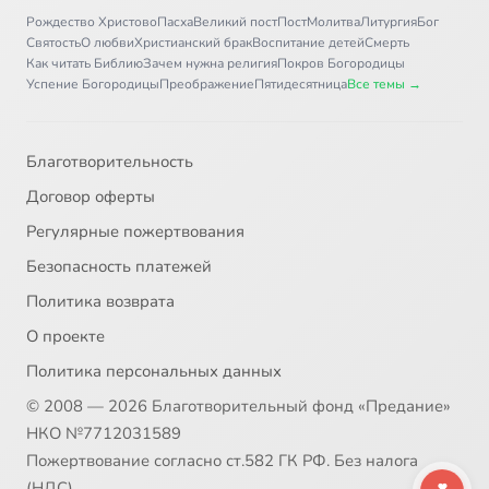
Рождество Христово
Пасха
Великий пост
Пост
Молитва
Литургия
Бог
Святость
О любви
Христианский брак
Воспитание детей
Смерть
Как читать Библию
Зачем нужна религия
Покров Богородицы
Успение Богородицы
Преображение
Пятидесятница
Все темы →
Благотворительность
Договор оферты
Регулярные пожертвования
Безопасность платежей
Политика возврата
О проекте
Политика персональных данных
© 2008 — 2026 Благотворительный фонд «Предание»
НКО №7712031589
Пожертвование согласно ст.582 ГК РФ. Без налога
(НДС)