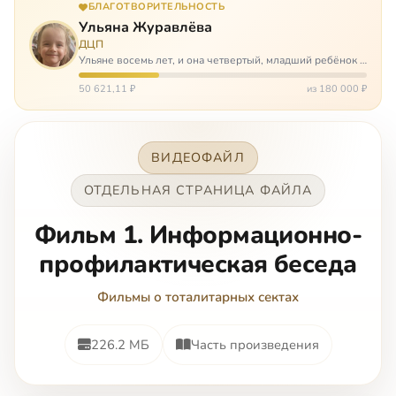
БЛАГОТВОРИТЕЛЬНОСТЬ
Ульяна Журавлёва
ДЦП
Ульяне восемь лет, и она четвертый, младший ребёнок в
многодетной семье. И с самого рождения Ульяну лечат.
Несколько операций, ежедневные процедуры,
50 621,11 ₽
из 180 000 ₽
длительные реабилитации и беско…
ВИДЕОФАЙЛ
ОТДЕЛЬНАЯ СТРАНИЦА ФАЙЛА
Фильм 1. Информационно-
профилактическая беседа
Фильмы о тоталитарных сектах
226.2 МБ
Часть произведения