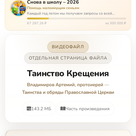
Снова в школу – 2026
Помощь малоимущим семьям
Каждый год летом мы получаем запросы со всей
России: помогите собраться в школу. Семьи с больными
детьми или родителями, семьи без пап или мам,
67 287,26 ₽
из 300 000 ₽
многодетные. Для многих из них покуп…
ВИДЕОФАЙЛ
ОТДЕЛЬНАЯ СТРАНИЦА ФАЙЛА
Таинство Крещения
Владимиров Артемий, протоиерей
—
Таинства и обряды Православной Церкви
143.2 МБ
Часть произведения