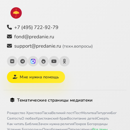
+7 (495) 722-92-79
fond@predanie.ru
support@predanie.ru
(техн.вопросы)
Мне нужна помощь
Тематические страницы медиатеки
Рождество Христово
Пасха
Великий пост
Пост
Молитва
Литургия
Бог
Святость
О любви
Христианский брак
Воспитание детей
Смерть
Как читать Библию
Зачем нужна религия
Покров Богородицы
Успение Богородицы
Преображение
Пятидесятница
Все темы →