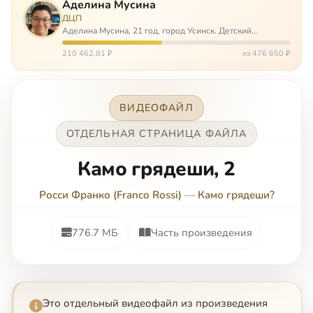
Аделина Мусина
ДЦП
Аделина Мусина, 21 год, город Усинск. Детский
церебральный паралич, передвигается на ходунках или
коляске. Аделине требуется помощь, чтобы ноги
210 462,81 ₽
из 476 650 ₽
окончательно не перестали слушаться…
ВИДЕОФАЙЛ
ОТДЕЛЬНАЯ СТРАНИЦА ФАЙЛА
Камо грядеши, 2
Росси Франко (Franco Rossi)
—
Камо грядеши?
776.7 МБ
Часть произведения
Это отдельный видеофайл из произведения