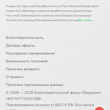
Рождество Христово
Пасха
Великий пост
Пост
Молитва
Литургия
Бог
Святость
О любви
Христианский брак
Воспитание детей
Смерть
Как читать Библию
Зачем нужна религия
Покров Богородицы
Успение Богородицы
Преображение
Пятидесятница
Все темы →
Благотворительность
Договор оферты
Регулярные пожертвования
Безопасность платежей
Политика возврата
О проекте
Политика персональных данных
© 2008 — 2026 Благотворительный фонд «Предание»
НКО №7712031589
Пожертвование согласно ст.582 ГК РФ. Без налога