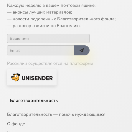
13
Проделки Софи, 13
Каждую неделю в вашем почтовом ящике:
— анонсы лучших материалов;
14
Проделки Софи, 14
— новости подопечных Благотворительного фонда;
— разговор о жизни по Евангелию.
15
Проделки Софи, 15
16
Проделки Софи, 16
Рассылки осуществляются на платформе
17
Проделки Софи, 17
18
Проделки Софи, 18
19
Проделки Софи, 19
Благотворительность
20
Проделки Софи, 20
Благотворительность — помочь нуждающимся
О фонде
21
Проделки Софи, 21