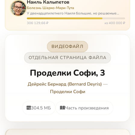
Наиль Калыпетов
Болезнь Шарко-Мари-Тута
У двенадцатилетнего Наиля большие, но решаемые
проблемы. Он болен редкой болезнью, которая ставит
перед ним множество непростых задача, угрожая в
306 129,66 ₽
из 400 000 ₽
противном случае парализацией и да…
ВИДЕОФАЙЛ
ОТДЕЛЬНАЯ СТРАНИЦА ФАЙЛА
Проделки Софи, 3
Дейрейс Бернард (Bernard Deyris)
—
Проделки Софи
304.5 МБ
Часть произведения