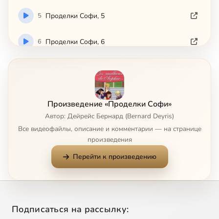
5
Проделки Софи, 5
6
Проделки Софи, 6
7
Проделки Софи, 7
8
Проделки Софи, 8
Произведение «Проделки Софи»
Автор: Дейрейс Бернард (Bernard Deyris)
9
Проделки Софи, 9
Все видеофайлы, описание и комментарии — на странице
произведения
10
Проделки Софи, 10
Перейти к произведению
11
Проделки Софи, 11
12
Проделки Софи, 12
Подписаться на рассылку: