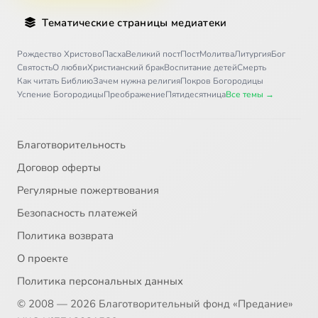
Тематические страницы медиатеки
Рождество Христово
Пасха
Великий пост
Пост
Молитва
Литургия
Бог
Святость
О любви
Христианский брак
Воспитание детей
Смерть
Как читать Библию
Зачем нужна религия
Покров Богородицы
Успение Богородицы
Преображение
Пятидесятница
Все темы →
Благотворительность
Договор оферты
Регулярные пожертвования
Безопасность платежей
Политика возврата
О проекте
Политика персональных данных
© 2008 — 2026 Благотворительный фонд «Предание»