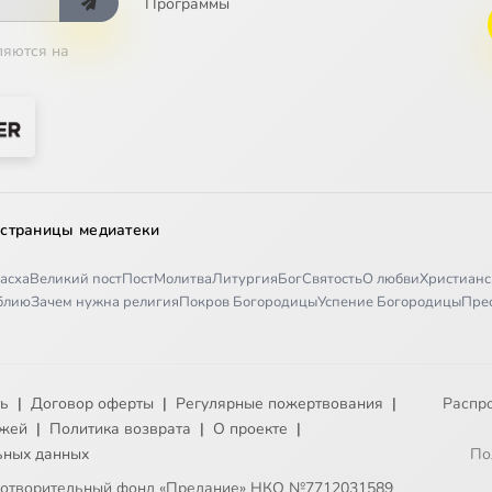
Программы
ляются на
 страницы медиатеки
асха
Великий пост
Пост
Молитва
Литургия
Бог
Святость
О любви
Христианс
иблию
Зачем нужна религия
Покров Богородицы
Успение Богородицы
Пре
ть
|
Договор оферты
|
Регулярные пожертвования
|
Распр
ежей
|
Политика возврата
|
О проекте
|
ьных данных
По
готворительный фонд «Предание» НКО №7712031589