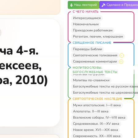
Наш лекторий
Сделано в Предан
С ЧЕГО НАЧАТЬ
Интересующимся
Новоначальным
Приходским работникам
Регентам, певчим, клирошанам
СВЯЩЕННОЕ ПИСАНИЕ
ча 4-я.
Переводы Библии
Святоотеческие толкования
ексеев,
Современные комментарии
МОЛИТВОСЛОВЫ.
БОГОСЛУЖЕБНЫЕ ТЕКСТЫ
Молитвы по-русски
а, 2010)
Молитвы по-славянски
Богослужебные тексты на русском язык
Богослужебные тексты на церковнослав
СВЯТООТЕЧЕСКОЕ НАСЛЕДИЕ
Мужи апостольские. I—II века
Апологеты. II—III века
Вселенские соборы. IV—VIII века
Средневековье. IX—XV века
Новое время. XVI—XIX века
Современность. XX—XXI века