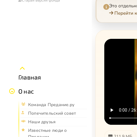
Старая версия фонда
Это отдель
Перейти к
Главная
О нас
Команда Предание.ру
Попечительский совет
Наши друзья
Известные люди о
211.9 МБ
Предании