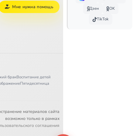
Мне нужна помощь
Дзен
OK
TikTok
кий брак
Воспитание детей
ображение
Пятидесятница
остранение материалов сайта
возможно только в рамках
льзовательского соглашения