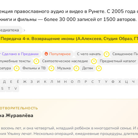
кция православного аудио и видео в Рунете. С 2005 года 
книги и фильмы — более 30 000 записей от 1500 авторов.
едиатека
 Передача 4-я. Возвращение иконы (А.Алексеев, Студия Образ, Г
Сделано в Предании
Популярное
С чего начать
Священное П
лужебные тексты
Святоотеческое наследие
Предметный каталог
ратура
Фильмы и ТВ
Музыка
Детям
Д
Е
Ё
Ж
З
И
К
Л
М
Н
О
П
Р
С
Т
У
Ф
Х
Ц
Ч
S
T
V
ГОТВОРИТЕЛЬНОСТЬ
на Журавлёва
 восемь лет, и она четвертый, младший ребёнок в многодетной семье. И 
ия Ульяну лечат. Несколько операций, ежедневные процедуры, длител