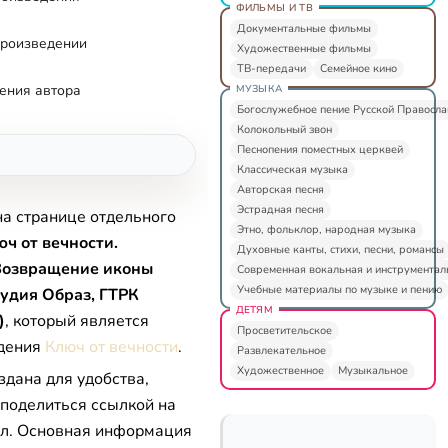
ФИЛЬМЫ И ТВ
Документальные фильмы
произведении
Художественные фильмы
ТВ-передачи
Семейное кино
ения автора
МУЗЫКА
Богослужебное пение Русской Правосл
Колокольный звон
Песнопения поместных церквей
Классическая музыка
Авторская песня
Эстрадная песня
на странице отдельного
Этно, фольклор, народная музыка
ч от вечности.
Духовные канты, стихи, песни, романсы
 Возвращение иконы
Современная вокальная и инструментал
Учебные материалы по музыке и пению
тудия Образ, ГТРК
ДЕТЯМ
)
, который является
Просветительское
едения
Ключ от вечности
.
Развлекательное
Художественное
Музыкальное
здана для удобства,
 поделиться ссылкой на
л. Основная информация