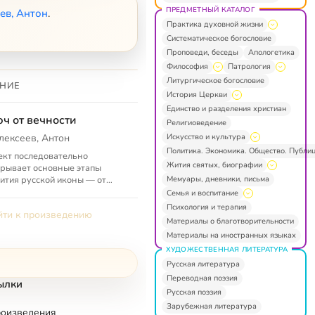
ПРЕДМЕТНЫЙ КАТАЛОГ
ев, Антон
.
Практика духовной жизни
Систематическое богословие
Проповеди, беседы
Апологетика
Философия
Патрология
Литургическое богословие
НИЕ
История Церкви
Единство и разделения христиан
ч от вечности
Религиоведение
Искусство и культура
лексеев, Антон
Политика. Экономика. Общество. Публи
кт последовательно
Жития святых, биографии
рывает основные этапы
Мемуары, дневники, письма
ития русской иконы — от
нтийских истоков и расцвета
Семья и воспитание
XV веков до кризиса поздней
Психология и терапия
ти к произведению
иции ...
Материалы о благотворительности
Материалы на иностранных языках
ХУДОЖЕСТВЕННАЯ ЛИТЕРАТУРА
Русская литература
Переводная поэзия
ылки
Русская поэзия
Зарубежная литература
роизведения