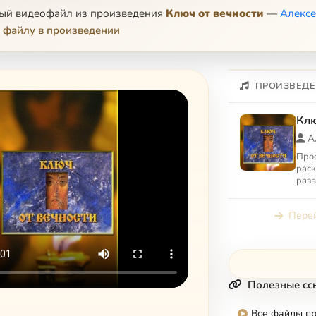
ный видеофайл из произведения
Ключ от вечности
—
Алексе
 файлу в произведении
ПРОИЗВЕДЕ
Клю
А
Прое
раск
разв
виза
XIV–
Перей
трад
Полезные сс
Все файлы п