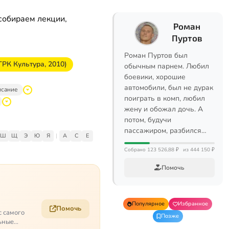
собираем лекции,
Роман
Пуртов
Роман Пуртов был
ТРК Культура, 2010)
обычным парнем. Любил
боевики, хорошие
автомобили, был не дурак
исание
поиграть в комп, любил
жену и обожал дочь. А
потом, будучи
пассажиром, разбился…
Ш
Щ
Э
Ю
Я
|
A
C
E
Собрано 123 526,88 ₽
из 444 150 ₽
Помочь
Популярное
Избранное
Помочь
с самого
Позже
ьные