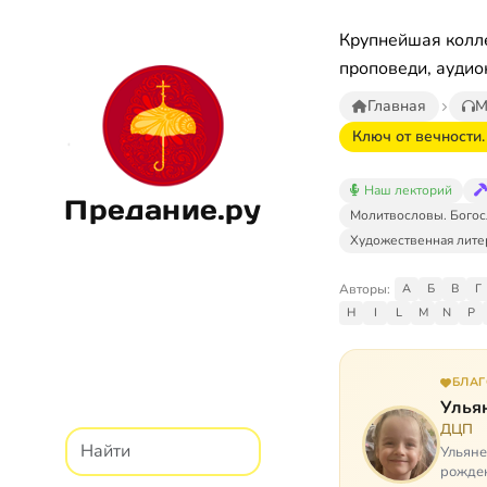
Крупнейшая колле
проповеди, аудио
Главная
М
Ключ от вечности.
Наш лекторий
Предание.ру
Молитвословы. Богос
Художественная лите
Авторы:
А
Б
В
Г
H
I
L
M
N
P
БЛА
Улья
ДЦП
Ульяне
рожден