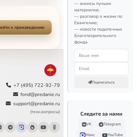
— анонсы лучших
материалов;
— разговор о жизни по
Евангелию;
ейти к произведению
— новости подопечных
Благотворительного
фонда.
Подписаться
+7 (495) 722-92-79
fond@predanie.ru
support@predanie.ru
(техн.вопросы)
Следите за нами
VK
Telegram
Макс
YouTube