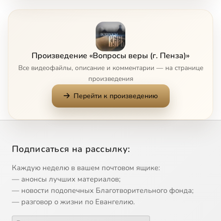
7
Что такое юродство
8
Догматы Христианства
Произведение «Вопросы веры (г. Пенза)»
Все видеофайлы, описание и комментарии — на странице
9
Исторические свидетельства Воскресения Христова
произведения
Перейти к произведению
10
Как жить в мире с ближними
11
Крещение Руси
Подписаться на рассылку:
12
О значении ношения креста
Сейчас
Каждую неделю в вашем почтовом ящике:
13
основы религиозных культур и светской этики в школе
— анонсы лучших материалов;
— новости подопечных Благотворительного фонда;
— разговор о жизни по Евангелию.
14
Первые шаги в храме