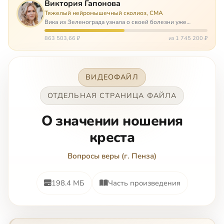
Виктория Гапонова
Тяжелый нейромышечный сколиоз, СМА
Вика из Зеленограда узнала о своей болезни уже
будучи в сознательном возрасте. Ей пришлось
привыкать к инвалидной коляске и сильнейшему
863 503,66 ₽
из 1 745 200 ₽
сколиозу, постоянным болям и растущей беспом…
ВИДЕОФАЙЛ
ОТДЕЛЬНАЯ СТРАНИЦА ФАЙЛА
О значении ношения
креста
Вопросы веры (г. Пенза)
198.4 МБ
Часть произведения