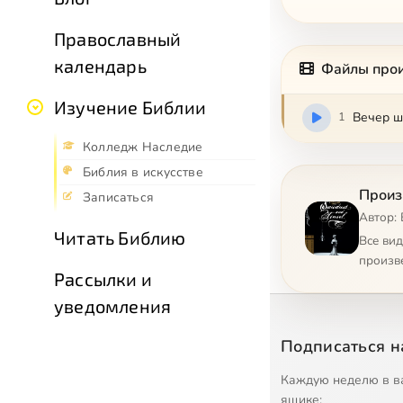
Православный
календарь
Файлы про
Изучение Библии
1
Вечер ш
Колледж Наследие
Библия в искусстве
Произ
Записаться
Автор: 
Читать Библию
Все ви
произв
Рассылки и
уведомления
Подписаться н
Каждую неделю в в
ящике: