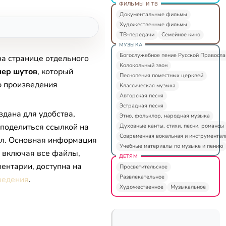
ФИЛЬМЫ И ТВ
Документальные фильмы
Художественные фильмы
ТВ-передачи
Семейное кино
МУЗЫКА
Богослужебное пение Русской Правосл
на странице отдельного
Колокольный звон
чер шутов
, который
Песнопения поместных церквей
ю произведения
Классическая музыка
Авторская песня
Эстрадная песня
здана для удобства,
Этно, фольклор, народная музыка
 поделиться ссылкой на
Духовные канты, стихи, песни, романсы
Современная вокальная и инструментал
л. Основная информация
Учебные материалы по музыке и пению
, включая все файлы,
ДЕТЯМ
ентарии, доступна на
Просветительское
Развлекательное
ведения
.
Художественное
Музыкальное