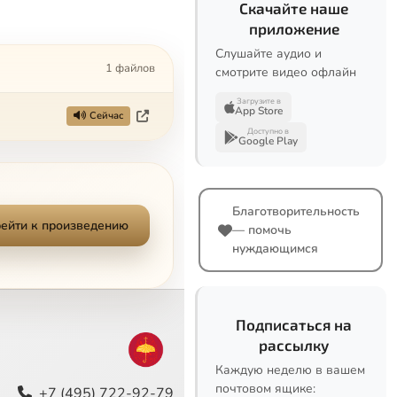
Скачайте наше
приложение
Слушайте аудио и
1 файлов
смотрите видео офлайн
Загрузите в
App Store
Сейчас
Доступно в
Google Play
Благотворительность
ейти к произведению
— помочь
нуждающимся
Подписаться на
рассылку
Каждую неделю в вашем
почтовом ящике:
+7 (495) 722-92-79