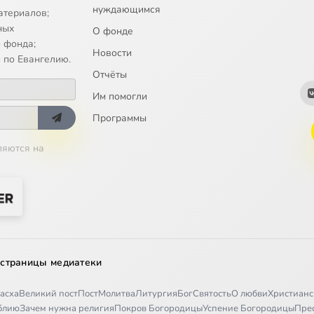
нуждающимся
атериалов;
ных
О фонде
 фонда;
Новости
 по Евангелию.
Отчёты
Им помогли
Программы
ляются на
 страницы медиатеки
асха
Великий пост
Пост
Молитва
Литургия
Бог
Святость
О любви
Христианс
иблию
Зачем нужна религия
Покров Богородицы
Успение Богородицы
Пре