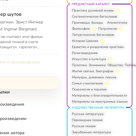
ПРЕДМЕТНЫЙ КАТАЛОГ
Практика духовной жизни
ер шутов
Систематическое богословие
ергман, Эрнст Ингмар
Проповеди, беседы
Апологетика
st Ingmar Bergman)
Философия
Патрология
Литургическое богословие
ие считают этот фильм
История Церкви
авной точкой в счете
тоящего», «зрелого»
Единство и разделения христиан
мана. Действительно,
Религиоведение
окость и философичность,
Искусство и культура
ти к произведению
нным образом пере...
Политика. Экономика. Общество. Публи
Жития святых, биографии
Мемуары, дневники, письма
Семья и воспитание
Психология и терапия
ылки
Материалы о благотворительности
Материалы на иностранных языках
роизведения
ХУДОЖЕСТВЕННАЯ ЛИТЕРАТУРА
Русская литература
произведении
Переводная поэзия
Русская поэзия
Зарубежная литература
ения автора