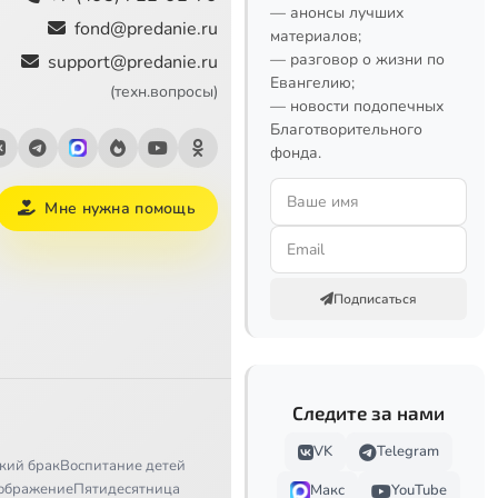
— анонсы лучших
fond@predanie.ru
материалов;
— разговор о жизни по
support@predanie.ru
Евангелию;
(техн.вопросы)
— новости подопечных
Благотворительного
фонда.
Мне нужна помощь
Подписаться
Следите за нами
VK
Telegram
кий брак
Воспитание детей
ображение
Пятидесятница
Макс
YouTube