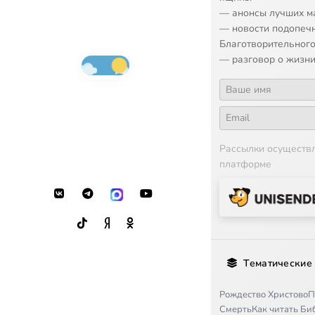
— анонсы лучших м
— новости подопеч
Благотворительного
— разговор о жизни
Рассылки осуществ
платформе
Тематические
Рождество Христово
П
Смерть
Как читать Б