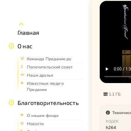
Главная
О нас
Команда Предание.ру
Попечительский совет
Наши друзья
Известные люди о
Предании
1.1 ГБ
Благотворительность
Техничес
О нашем фонде
КОДЕК
Новости
h264