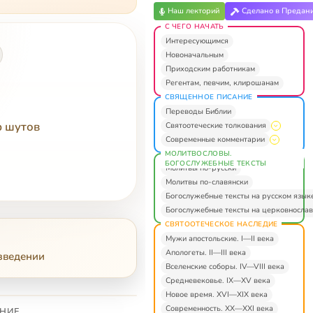
Наш лекторий
Сделано в Предан
С ЧЕГО НАЧАТЬ
Интересующимся
Новоначальным
Приходским работникам
Регентам, певчим, клирошанам
СВЯЩЕННОЕ ПИСАНИЕ
Переводы Библии
р шутов
Святоотеческие толкования
Современные комментарии
МОЛИТВОСЛОВЫ.
БОГОСЛУЖЕБНЫЕ ТЕКСТЫ
Молитвы по-русски
Молитвы по-славянски
Богослужебные тексты на русском язык
Богослужебные тексты на церковнослав
СВЯТООТЕЧЕСКОЕ НАСЛЕДИЕ
Мужи апостольские. I—II века
Апологеты. II—III века
зведении
Вселенские соборы. IV—VIII века
Средневековье. IX—XV века
Новое время. XVI—XIX века
Современность. XX—XXI века
НИЕ