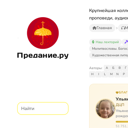
Крупнейшая колле
проповеди, аудио
Главная
М
Наш лекторий
Молитвословы. Богос
Предание.ру
Художественная лите
Авторы:
А
Б
В
Г
H
I
L
M
N
P
БЛА
Улья
ДЦП
Ульяне
рожден
реабил
51 751,