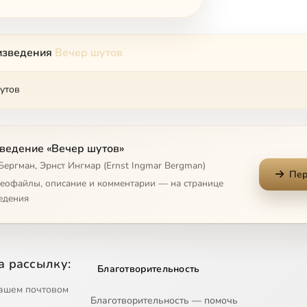
изведения
Вечер шутов
утов
ведение «Вечер шутов»
Бергман, Эрнст Ингмар (Ernst Ingmar Bergman)
Пер
деофайлы, описание и комментарии — на странице
едения
а рассылку:
Благотворительность
ашем почтовом
Благотворительность — помочь