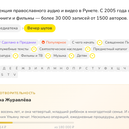
кция православного аудио и видео в Рунете. С 2005 года 
книги и фильмы — более 30 000 записей от 1500 авторов.
едиатека
Вечер шутов
Сделано в Предании
Популярное
С чего начать
Священное П
лужебные тексты
Святоотеческое наследие
Предметный каталог
ратура
Фильмы и ТВ
Музыка
Детям
Д
Е
Ё
Ж
З
И
К
Л
М
Н
О
П
Р
С
Т
У
Ф
Х
Ц
Ч
S
T
V
ГОТВОРИТЕЛЬНОСТЬ
на Журавлёва
 восемь лет, и она четвертый, младший ребёнок в многодетной семье. И 
ия Ульяну лечат. Несколько операций, ежедневные процедуры, длител
итации и беско…
14 ₽
из 180 000 ₽