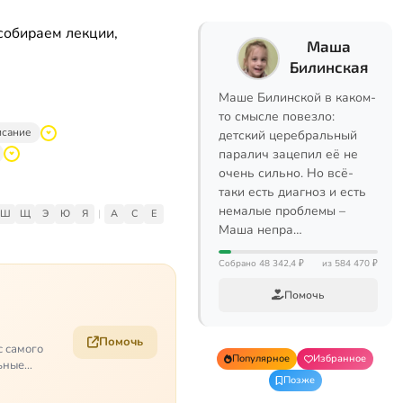
собираем лекции,
Маша
Билинская
Маше Билинской в каком-
то смысле повезло:
исание
детский церебральный
паралич зацепил её не
очень сильно. Но всё-
таки есть диагноз и есть
немалые проблемы –
Ш
Щ
Э
Ю
Я
|
A
C
E
Маша непра…
Собрано 48 342,4 ₽
из 584 470 ₽
Помочь
Помочь
с самого
Популярное
Избранное
ьные
Позже