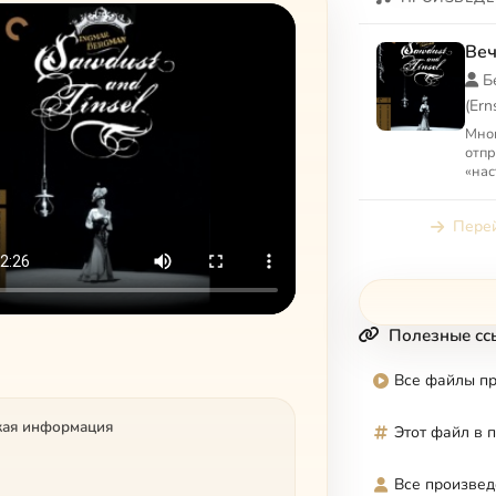
Веч
Б
(Ern
Мног
отпр
«нас
Берг
жест
Перей
стра
Полезные сс
Все файлы п
кая информация
Этот файл в 
Все произвед