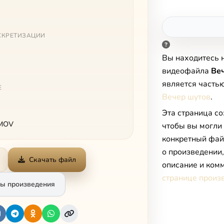
СКРЕТИЗАЦИИ
Вы находитесь 
видеофайла
Ве
является часть
Е
Вечер шутов
.
Эта страница со
 MOV
чтобы вы могли
конкретный фай
о произведении
Скачать файл
описание и комм
странице произ
ы произведения