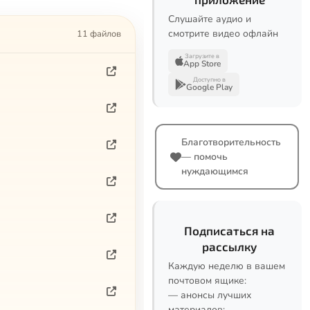
Слушайте аудио и
смотрите видео офлайн
11 файлов
Загрузите в
App Store
Доступно в
Google Play
Благотворительность
— помочь
нуждающимся
Подписаться на
рассылку
Каждую неделю в вашем
почтовом ящике:
— анонсы лучших
материалов;