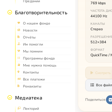
Предании
769 kbps
ЧАСТОТА ДИ
Благотворительность
44100 Hz
О нашем фонде
КАНАЛЫ
Стерео
Новости
РАЗРЕШЕНИ
Отчёты
512×384
Им помогли
ФОРМАТ
Мы помним
QuickTime /
Программы фонда
Мне нужна помощь
Контакты
Смотреть
Все платежи
Все файл
Реквизиты
Медиатека
Поделиться:
Лекторий