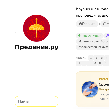
Крупнейшая колле
проповеди, аудио
Главная
М
Наш лекторий
Молитвословы. Богос
Предание.ру
Художественная лите
Авторы:
А
Б
В
Г
H
I
L
M
N
P
БЛА
Сроч
Лекарс
Каждый
нужна 
недопу