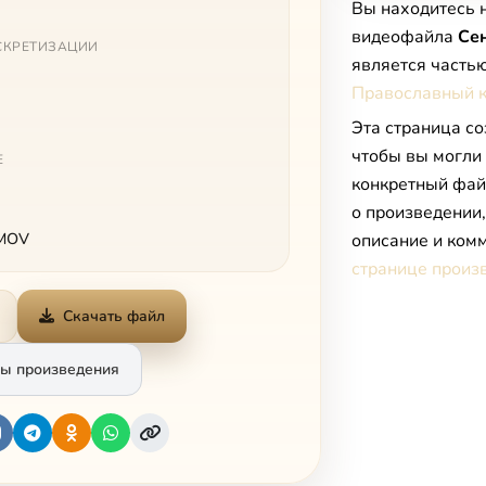
Вы находитесь 
видеофайла
Се
СКРЕТИЗАЦИИ
является часть
Православный к
Эта страница со
чтобы вы могли
Е
конкретный фай
о произведении
 MOV
описание и комм
странице произ
Скачать файл
ы произведения