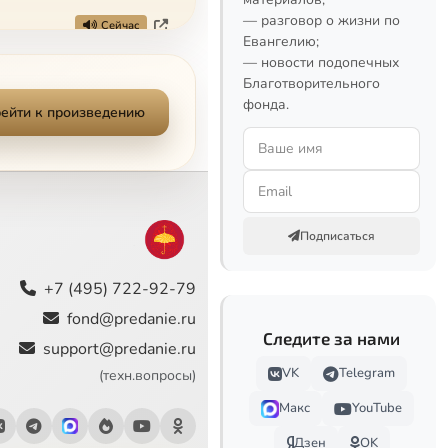
— разговор о жизни по
Сейчас
Евангелию;
— новости подопечных
Благотворительного
фонда.
ейти к произведению
Подписаться
+7 (495) 722-92-79
fond@predanie.ru
Следите за нами
support@predanie.ru
VK
Telegram
(техн.вопросы)
Макс
YouTube
Дзен
OK