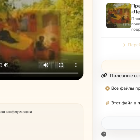
Пра
«Ле
Прог
прав
подр
свят
церк
Перей
прог
Полезные сс
Все файлы п
Этот файл в 
кая информация