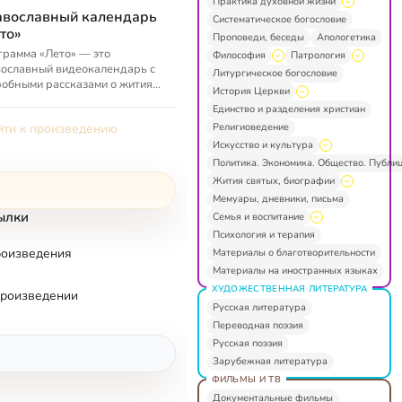
Практика духовной жизни
вославный календарь
Систематическое богословие
то»
Проповеди, беседы
Апологетика
рамма «Лето» — это
Философия
Патрология
ославный видеокалендарь с
Литургическое богословие
обными рассказами о житиях
История Церкви
ых, памятных датах и истории
Единство и разделения христиан
овных праздников. Ведут
Религиоведение
ти к произведению
р...
Искусство и культура
Политика. Экономика. Общество. Публи
Жития святых, биографии
Мемуары, дневники, письма
ылки
Семья и воспитание
Психология и терапия
роизведения
Материалы о благотворительности
Материалы на иностранных языках
ХУДОЖЕСТВЕННАЯ ЛИТЕРАТУРА
произведении
Русская литература
Переводная поэзия
Русская поэзия
Зарубежная литература
ФИЛЬМЫ И ТВ
Документальные фильмы