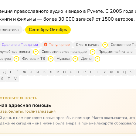
кция православного аудио и видео в Рунете. С 2005 года 
книги и фильмы — более 30 000 записей от 1500 авторов.
едиатека
Сентябрь-Октябрь
Сделано в Предании
Популярное
С чего начать
Священное П
лужебные тексты
Святоотеческое наследие
Предметный каталог
ратура
Фильмы и ТВ
Музыка
Детям
Д
Е
Ё
Ж
З
И
К
Л
М
Н
О
П
Р
С
Т
У
Ф
Х
Ц
Ч
S
T
V
ГОТВОРИТЕЛЬНОСТЬ
ная адресная помощь
тва, билеты, госпитализация
 день к нам приходят новые просьбы о помощи. Часто оказывается, чт
даже не сегодня – она нужна была вчера: в приеме лекарств образовалс
стимый, опасный п…