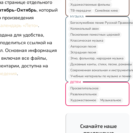
на странице отдельного
Художественные фильмы
нтябрь-Октябрь
, который
ТВ-передачи
Семейное кино
МУЗЫКА
ю произведения
Богослужебное пение Русской Правосл
алендарь «Лето»
.
Колокольный звон
здана для удобства,
Песнопения поместных церквей
Классическая музыка
 поделиться ссылкой на
Авторская песня
л. Основная информация
Эстрадная песня
, включая все файлы,
Этно, фольклор, народная музыка
Духовные канты, стихи, песни, романсы
ентарии, доступна на
Современная вокальная и инструментал
ведения
.
Учебные материалы по музыке и пению
ДЕТЯМ
Просветительское
Развлекательное
Художественное
Музыкальное
Скачайте наше
приложение