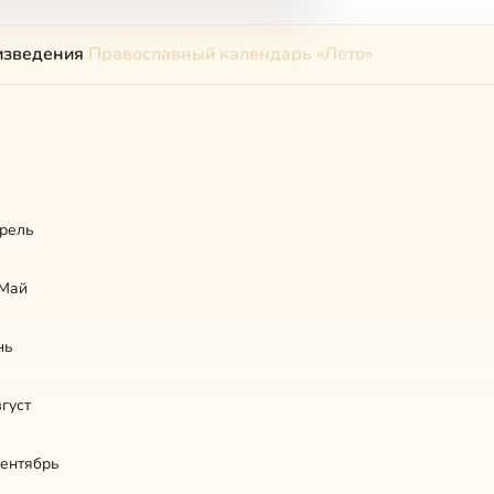
изведения
Православный календарь «Лето»
ь
рель
Май
нь
густ
Сентябрь