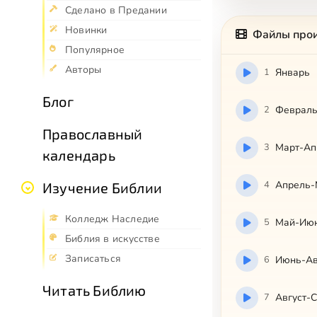
Сделано в Предании
Новинки
Файлы про
Популярное
Авторы
1
Январь
Блог
2
Феврал
Православный
3
Март-Ап
календарь
4
Апрель-
Изучение Библии
Колледж Наследие
5
Май-Ию
Библия в искусстве
Записаться
6
Июнь-Ав
Читать Библию
7
Август-