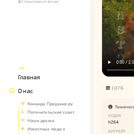
Старая версия фонда
Главная
1.0 ГБ
О нас
Команда Предание.ру
Техничес
Попечительский совет
КОДЕК
Наши друзья
h264
Известные люди о
БИТРЕЙТ