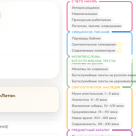
С ЧЕГО НАЧАТЬ
Интересующимся
Новоначальным
Приходским работникам
Регентам, певчим, клирошанам
СВЯЩЕННОЕ ПИСАНИЕ
Переводы Библии
Святоотеческие толкования
Современные комментарии
МОЛИТВОСЛОВЫ.
БОГОСЛУЖЕБНЫЕ ТЕКСТЫ
Молитвы по-русски
Молитвы по-славянски
Богослужебные тексты на русском язык
Богослужебные тексты на церковнослав
СВЯТООТЕЧЕСКОЕ НАСЛЕДИЕ
Мужи апостольские. I—II века
«Лето»
.
Апологеты. II—III века
Вселенские соборы. IV—VIII века
Средневековье. IX—XV века
Новое время. XVI—XIX века
Современность. XX—XXI века
НИЕ
ПРЕДМЕТНЫЙ КАТАЛОГ