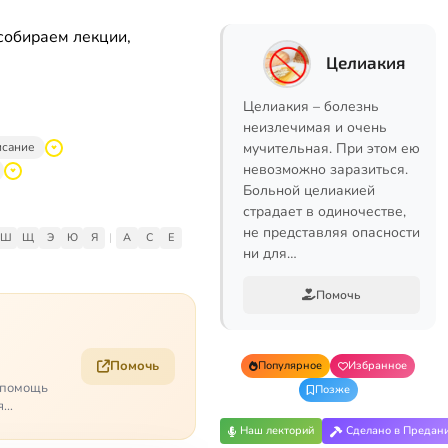
собираем лекции,
Целиакия
Целиакия – болезнь
неизлечимая и очень
исание
мучительная. При этом ею
невозможно заразиться.
Больной целиакией
страдает в одиночестве,
не представляя опасности
Ш
Щ
Э
Ю
Я
|
A
C
E
ни для…
Помочь
Помочь
Популярное
Избранное
о помощь
Позже
я
Наш лекторий
Сделано в Предан