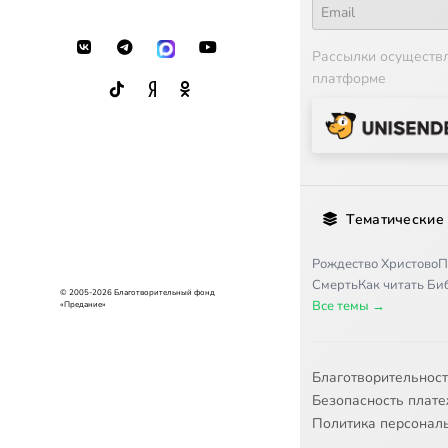
Рассылки осуществ
платформе
Тематические
Рождество Христово
П
Смерть
Как читать Б
© 2005-2026 Благотворительный фонд
Все темы →
«Предание»
Благотворительнос
Безопасность плат
Политика персонал