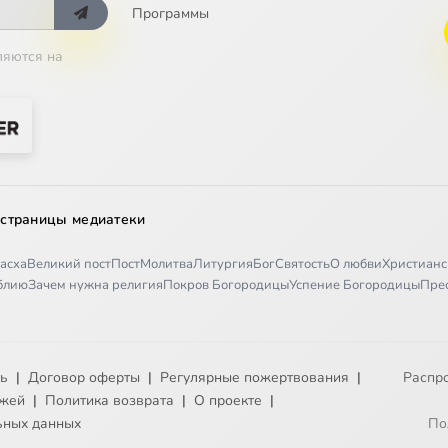
Программы
ляются на
 страницы медиатеки
асха
Великий пост
Пост
Молитва
Литургия
Бог
Святость
О любви
Христианс
иблию
Зачем нужна религия
Покров Богородицы
Успение Богородицы
Пре
ть
|
Договор оферты
|
Регулярные пожертвования
|
Распр
ежей
|
Политика возврата
|
О проекте
|
ьных данных
По