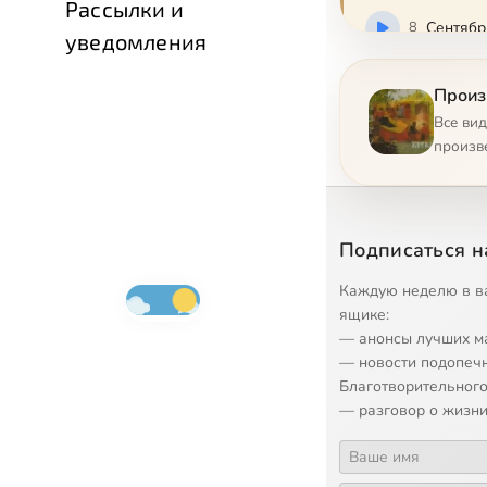
Рассылки и
8
Сентябр
уведомления
9
Октябрь
Произ
Все ви
10
Ноябрь
произв
11
Декабрь
Подписаться н
Каждую неделю в в
ящике:
— анонсы лучших м
— новости подопеч
Благотворительного
— разговор о жизни