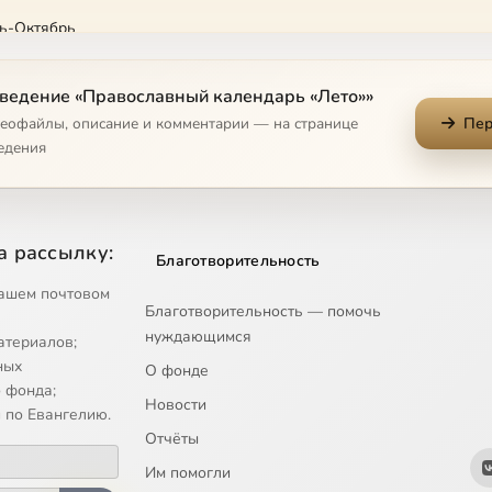
ь-Октябрь
ведение «Православный календарь «Лето»»
деофайлы, описание и комментарии — на странице
Пер
едения
а рассылку:
Благотворительность
ашем почтовом
Благотворительность — помочь
нуждающимся
атериалов;
ных
О фонде
 фонда;
Новости
 по Евангелию.
Отчёты
Им помогли