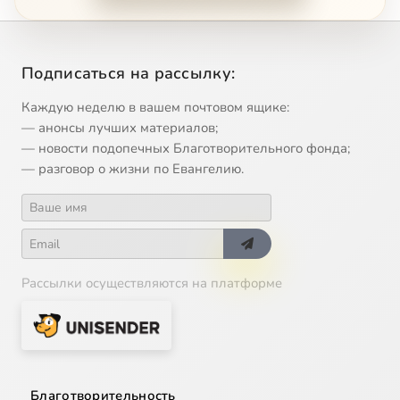
11
Природа греха
12
Виды греха. Какую природу принял Христос
Сейчас
Подписаться на рассылку:
13
Суть Жертвы Христовой
Каждую неделю в вашем почтовом ящике:
— анонсы лучших материалов;
14
Плоды Жертвы Христовой
— новости подопечных Благотворительного фонда;
— разговор о жизни по Евангелию.
15
Спасение
16
Спасение вне Церкви
Рассылки осуществляются на платформе
17
Таинства и языческие мистерии
18
Евхаристия и священство
19
Истинность Христианства
Благотворительность