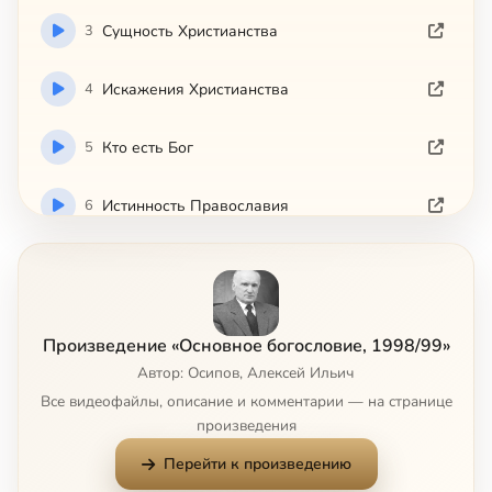
3
Сущность Христианства
4
Искажения Христианства
5
Кто есть Бог
6
Истинность Православия
7
Бог есть Любовь
8
Понятие Логоса. Взгляд стоиков
Произведение «Основное богословие, 1998/99»
Автор: Осипов, Алексей Ильич
9
Понятие Логоса. Истинность
Все видеофайлы, описание и комментарии — на странице
произведения
10
Понятие Логоса. Истинность
Перейти к произведению