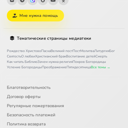
Мне нужна помощь
Тематические страницы медиатеки
Рождество Христово
Пасха
Великий пост
Пост
Молитва
Литургия
Бог
Святость
О любви
Христианский брак
Воспитание детей
Смерть
Как читать Библию
Зачем нужна религия
Покров Богородицы
Успение Богородицы
Преображение
Пятидесятница
Все темы →
Благотворительность
Договор оферты
Регулярные пожертвования
Безопасность платежей
Политика возврата