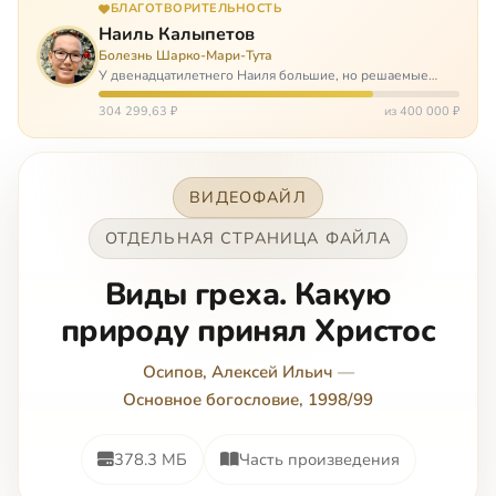
БЛАГОТВОРИТЕЛЬНОСТЬ
Наиль Калыпетов
Болезнь Шарко-Мари-Тута
У двенадцатилетнего Наиля большие, но решаемые
проблемы. Он болен редкой болезнью, которая ставит
перед ним множество непростых задача, угрожая в
304 299,63 ₽
из 400 000 ₽
противном случае парализацией и да…
ВИДЕОФАЙЛ
ОТДЕЛЬНАЯ СТРАНИЦА ФАЙЛА
Виды греха. Какую
природу принял Христос
Осипов, Алексей Ильич
—
Основное богословие, 1998/99
378.3 МБ
Часть произведения