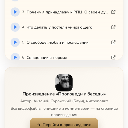
3
Почему я принадлежу к РПЦ. О своем духовнике. Царсвенное священство
4
Что делать у постели умирающего
5
О свободе, любви и послушании
6
Священник в тюрьме
7
Встреча. Документальные фильм
8
Беседа о Богородице, 1
Произведение «Проповеди и беседы»
Автор: Антоний Сурожский (Блум), митрополит
9
Беседа о Богородице, 2
Все видеофайлы, описание и комментарии — на странице
произведения
10
О приобщении к Богу. Место Бога Отца в Литургии, 1
Перейти к произведению