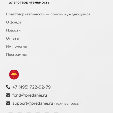
Благотворительность
20
Об истории грехопадения
Благотворительность — помочь нуждающимся
О фонде
21
О сотворении мира
Новости
Отчёты
22
О духовности. Духовничесвто. Монашество, священство, брак. Экуменизм. Католики
Им помогли
23
Несколько дополнений к ветхозаветным беседам
Программы
+7 (495) 722-92-79
fond@predanie.ru
support@predanie.ru
(техн.вопросы)