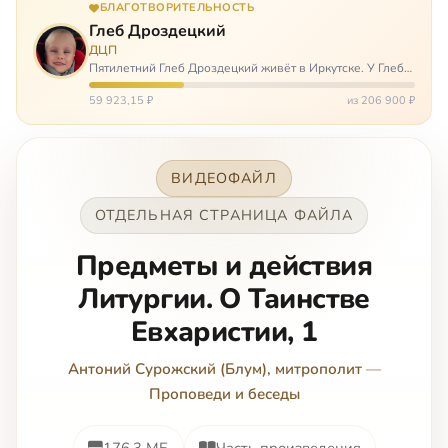
БЛАГОТВОРИТЕЛЬНОСТЬ
Глеб Дроздецкий
ДЦП
Пятилетний Глеб Дроздецкий живёт в Иркутске. У Глеба
ДЦП из-за перенесённого в младенчестве менингита,
но его положение осложняется эпилепсией, с которой
59 923,15 ₽
из 206 900 ₽
долгое время была невозмож…
ВИДЕОФАЙЛ
ОТДЕЛЬНАЯ СТРАНИЦА ФАЙЛА
Предметы и действия
Литургии. О Таинстве
Евхаристии, 1
Антоний Сурожский (Блум), митрополит
—
Проповеди и беседы
176.3 МБ
Часть произведения