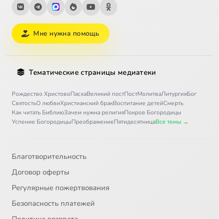
Мне нужна помощь
Тематические страницы медиатеки
Рождество Христово
Пасха
Великий пост
Пост
Молитва
Литургия
Бог
Святость
О любви
Христианский брак
Воспитание детей
Смерть
Как читать Библию
Зачем нужна религия
Покров Богородицы
Успение Богородицы
Преображение
Пятидесятница
Все темы →
Благотворительность
Договор оферты
Регулярные пожертвования
Безопасность платежей