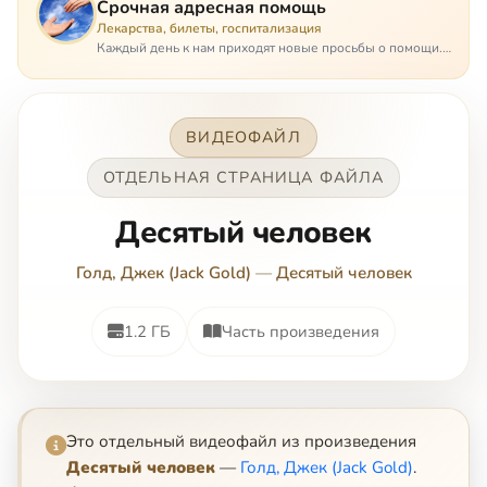
Срочная адресная помощь
Лекарства, билеты, госпитализация
Каждый день к нам приходят новые просьбы о помощи.
Часто оказывается, что помощь нужна даже не сегодня –
она нужна была вчера: в приеме лекарств образовался
недопустимый, опасный п…
ВИДЕОФАЙЛ
ОТДЕЛЬНАЯ СТРАНИЦА ФАЙЛА
Десятый человек
Голд, Джек (Jack Gold)
—
Десятый человек
1.2 ГБ
Часть произведения
Это отдельный видеофайл из произведения
Десятый человек
—
Голд, Джек (Jack Gold)
.