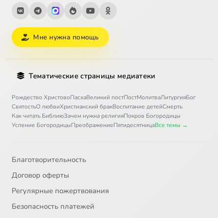
Мне нужна помощь
Тематические страницы медиатеки
Рождество Христово
Пасха
Великий пост
Пост
Молитва
Литургия
Бог
Святость
О любви
Христианский брак
Воспитание детей
Смерть
Как читать Библию
Зачем нужна религия
Покров Богородицы
Успение Богородицы
Преображение
Пятидесятница
Все темы →
Благотворительность
Договор оферты
Регулярные пожертвования
Безопасность платежей