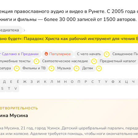
кция православного аудио и видео в Рунете. С 2005 года 
книги и фильмы — более 30 000 записей от 1500 авторов.
едиатека
дано будет»: Парадокс Христа как рабочий инструмент для чтения 
Сделано в Предании
Популярное
С чего начать
Священное П
лужебные тексты
Святоотеческое наследие
Предметный каталог
ратура
Фильмы и ТВ
Музыка
Детям
Д
Е
Ё
Ж
З
И
К
Л
М
Н
О
П
Р
С
Т
У
Ф
Х
Ц
Ч
S
T
V
ГОТВОРИТЕЛЬНОСТЬ
ина Мусина
а Мусина, 21 год, город Усинск. Детский церебральный паралич, перед
ах или коляске. Аделине требуется помощь, чтобы ноги окончательно н