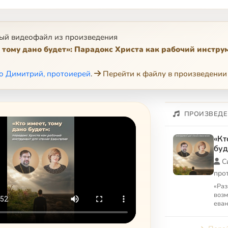
ый видеофайл из произведения
, тому дано будет»: Парадокс Христа как рабочий инстру
о Димитрий, протоиерей
.
Перейти к файлу в произведении
ПРОИЗВЕДЕ
«Кт
буд
как
С
для
про
«Раз
возм
еван
долж
нет,