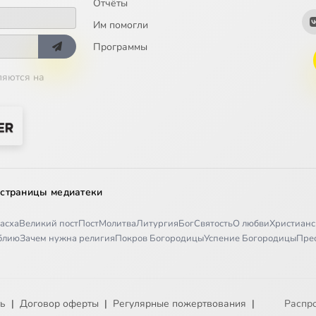
Отчёты
Им помогли
Программы
ляются на
 страницы медиатеки
асха
Великий пост
Пост
Молитва
Литургия
Бог
Святость
О любви
Христианс
иблию
Зачем нужна религия
Покров Богородицы
Успение Богородицы
Пре
ть
|
Договор оферты
|
Регулярные пожертвования
|
Распр