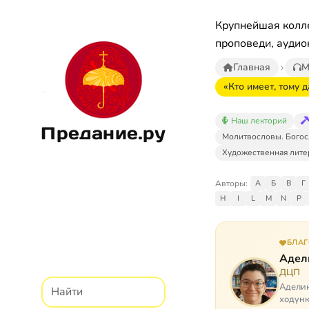
Крупнейшая колле
проповеди, аудио
Главная
М
«Кто имеет, тому 
Наш лекторий
Предание.ру
Молитвословы. Богос
Художественная лите
Авторы:
А
Б
В
Г
H
I
L
M
N
P
БЛА
Адел
ДЦП
Аделин
ходунк