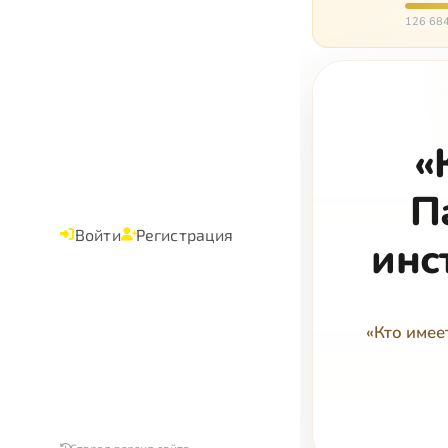
слуша
126 684
«
П
Войти
Регистрация
инс
«Кто имее
Старая версия сайта