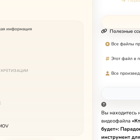
Перей
Дими
кая информация
Полезные сс
Все файлы п
Этот файл в 
СКРЕТИЗАЦИИ
Все произвед
Е
Вы находитесь 
видеофайла
«Кт
 MOV
будет»: Парадо
инструмент для