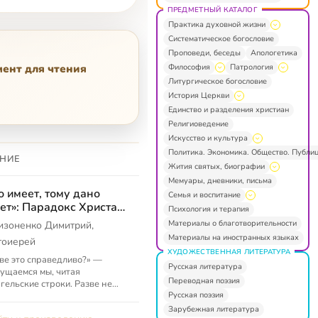
ПРЕДМЕТНЫЙ КАТАЛОГ
Практика духовной жизни
Систематическое богословие
Проповеди, беседы
Апологетика
Философия
Патрология
мент для чтения
Литургическое богословие
История Церкви
Единство и разделения христиан
Религиоведение
Искусство и культура
Политика. Экономика. Общество. Публи
НИЕ
Жития святых, биографии
Мемуары, дневники, письма
о имеет, тому дано
Семья и воспитание
ет»: Парадокс Христа
Психология и терапия
 рабочий инструмент
Материалы о благотворительности
изоненко Димитрий,
 чтения Евангелия
Материалы на иностранных языках
тоиерей
ХУДОЖЕСТВЕННАЯ ЛИТЕРАТУРА
ве это справедливо?» —
Русская литература
ущаемся мы, читая
Переводная поэзия
гельские строки. Разве не
Русская поэзия
но быть наоборот: у кого
 тому и дадут? У протоиерея
Зарубежная литература