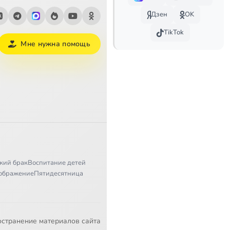
Дзен
OK
TikTok
Мне нужна помощь
кий брак
Воспитание детей
ображение
Пятидесятница
остранение материалов сайта