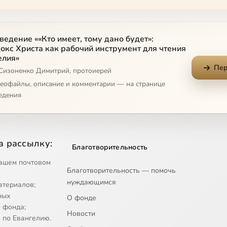
ведение ««Кто имеет, тому дано будет»:
окс Христа как рабочий инструмент для чтения
елия»
Пер
 Сизоненко Димитрий, протоиерей
деофайлы, описание и комментарии — на странице
едения
а рассылку:
Благотворительность
ашем почтовом
Благотворительность — помочь
нуждающимся
атериалов;
ных
О фонде
 фонда;
Новости
 по Евангелию.