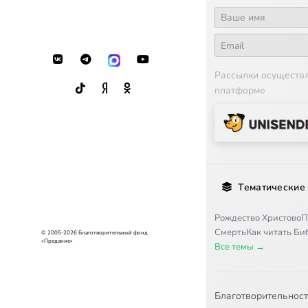
Рассылки осуществ
платформе
Тематические
Рождество Христово
П
Смерть
Как читать Б
© 2005-2026 Благотворительный фонд
«Предание»
Все темы →
Благотворительнос