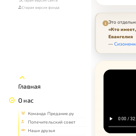
Старая версия фонда
Это отдельн
«Кто имеет
Евангелия
—
Сизоненк
Главная
О нас
Команда Предание.ру
Попечительский совет
Наши друзья