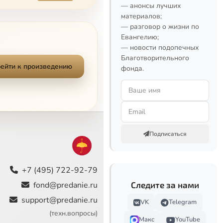
— анонсы лучших
материалов;
— разговор о жизни по
Евангелию;
— новости подопечных
Благотворительного
ейти к произведению
фонда.
Подписаться
+7 (495) 722-92-79
fond@predanie.ru
Следите за нами
support@predanie.ru
VK
Telegram
(техн.вопросы)
Макс
YouTube