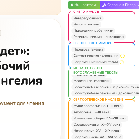
Наш лекторий
Сделано в Предан
С ЧЕГО НАЧАТЬ
Интересующимся
Новоначальным
Приходским работникам
Регентам, певчим, клирошанам
СВЯЩЕННОЕ ПИСАНИЕ
дет»:
Переводы Библии
Святоотеческие толкования
бочий
Современные комментарии
МОЛИТВОСЛОВЫ.
БОГОСЛУЖЕБНЫЕ ТЕКСТЫ
Молитвы по-русски
ангелия
Молитвы по-славянски
Богослужебные тексты на русском язык
Богослужебные тексты на церковнослав
СВЯТООТЕЧЕСКОЕ НАСЛЕДИЕ
румент для чтения
Мужи апостольские. I—II века
Апологеты. II—III века
Вселенские соборы. IV—VIII века
Средневековье. IX—XV века
Новое время. XVI—XIX века
Современность. XX—XXI века