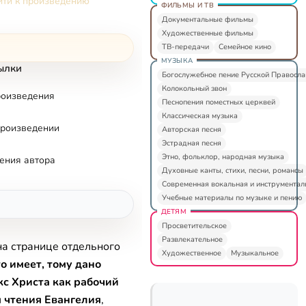
ти к произведению
трия С...
ФИЛЬМЫ И ТВ
Документальные фильмы
Художественные фильмы
ТВ-передачи
Семейное кино
МУЗЫКА
ылки
Богослужебное пение Русской Правосл
Колокольный звон
роизведения
Песнопения поместных церквей
Классическая музыка
произведении
Авторская песня
Эстрадная песня
Этно, фольклор, народная музыка
ения автора
Духовные канты, стихи, песни, романсы
Современная вокальная и инструментал
Учебные материалы по музыке и пению
ДЕТЯМ
Просветительское
Развлекательное
на странице отдельного
Художественное
Музыкальное
о имеет, тому дано
кс Христа как рабочий
 чтения Евангелия
,