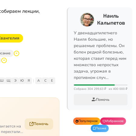
собираем лекции,
Наиль
Калыпетов
У двенадцатилетнего
Евангелия
Наиля большие, но
решаемые проблемы. Он
болен редкой болезнью,
исание
которая ставит перед ним
множество непростых
задача, угрожая в
противном случ…
Ш
Щ
Э
Ю
Я
|
A
C
E
Собрано 304 299,63 ₽
из 400 000 ₽
Помочь
Популярное
Избранное
Помочь
вигается на
Позже
е перестали