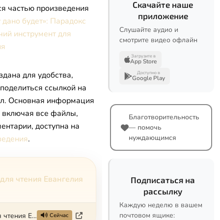
Скачайте наше
ся частью произведения
приложение
у дано будет»: Парадокс
Слушайте аудио и
чий инструмент для
смотрите видео офлайн
ия
Загрузите в
App Store
здана для удобства,
Доступно в
Google Play
 поделиться ссылкой на
л. Основная информация
, включая все файлы,
Благотворительность
ентарии, доступна на
— помочь
нуждающимся
ведения
.
 для чтения Евангелия
Подписаться на
рассылку
Каждую неделю в вашем
почтовом ящике:
«Кто имеет, тому дано будет»: Парадокс Христа как рабочий инструмент для чтения Евангелия
Сейчас