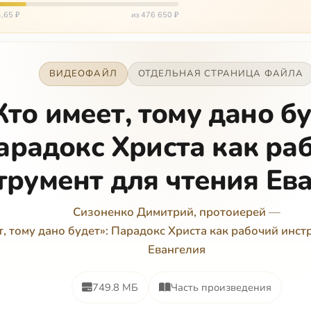
ться…
,65 ₽
из 476 650 ₽
ВИДЕОФАЙЛ
ОТДЕЛЬНАЯ СТРАНИЦА ФАЙЛА
Кто имеет, тому дано бу
арадокс Христа как ра
трумент для чтения Ев
Сизоненко Димитрий, протоиерей
—
т, тому дано будет»: Парадокс Христа как рабочий инст
Евангелия
749.8 МБ
Часть произведения