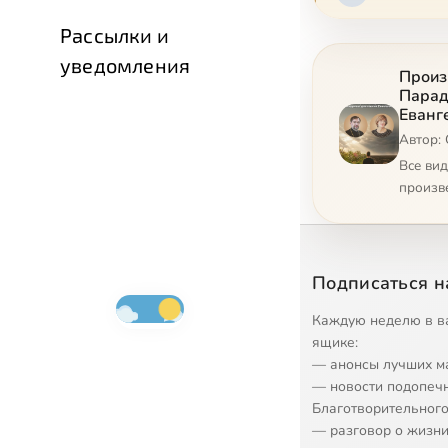
Рассылки и
уведомления
Произ
Парад
Еванг
Автор:
Все ви
произв
Подписаться н
Каждую неделю в в
ящике:
— анонсы лучших м
— новости подопеч
Благотворительного
— разговор о жизни