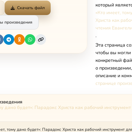
который являет
Скачать файл
«Кто имеет, том
Христа как рабо
ы произведения
чтения Евангел
.
Эта страница со
чтобы вы могли
конкретный фай
о произведении
описание и комм
странице произ
изведения
ому дано будет»: Парадокс Христа как рабочий инструмент