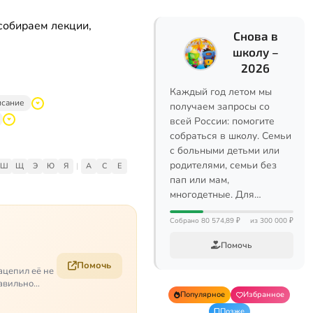
собираем лекции,
Снова в
школу –
2026
Каждый год летом мы
исание
получаем запросы со
всей России: помогите
собраться в школу. Семьи
с больными детьми или
родителями, семьи без
Ш
Щ
Э
Ю
Я
|
A
C
E
пап или мам,
многодетные. Для…
Собрано 80 574,89 ₽
из 300 000 ₽
Помочь
Помочь
ацепил её не
равильно
Популярное
Избранное
Позже