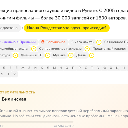
кция православного аудио и видео в Рунете. С 2005 года 
книги и фильмы — более 30 000 записей от 1500 авторов.
едиатека
Икона Рождества: что здесь происходит?
Сделано в Предании
Популярное
С чего начать
Священное П
лужебные тексты
Святоотеческое наследие
Предметный каталог
ратура
Фильмы и ТВ
Музыка
Детям
Д
Е
Ё
Ж
З
И
К
Л
М
Н
О
П
Р
С
Т
У
Ф
Х
Ц
Ч
S
T
V
ГОТВОРИТЕЛЬНОСТЬ
 Билинская
илинской в каком-то смысле повезло: детский церебральный паралич з
сильно. Но всё-таки есть диагноз и есть немалые проблемы – Маша неп
и от т…
4 ₽
из 584 470 ₽