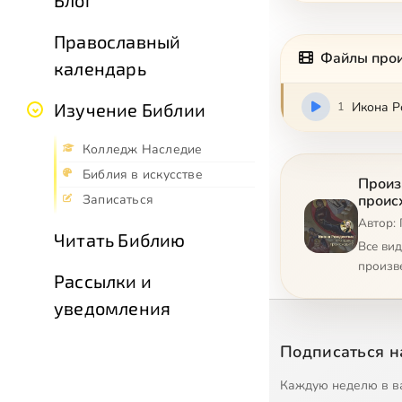
Блог
Православный
Файлы про
календарь
1
Икона Р
Изучение Библии
Колледж Наследие
Библия в искусстве
Произ
проис
Записаться
Автор:
Читать Библию
Все ви
произв
Рассылки и
уведомления
Подписаться н
Каждую неделю в в