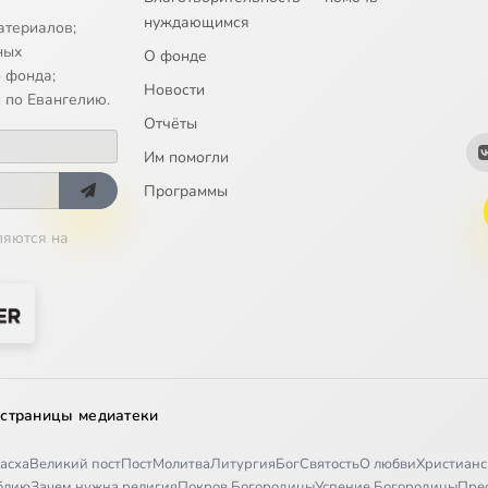
нуждающимся
атериалов;
ных
О фонде
 фонда;
Новости
 по Евангелию.
Отчёты
Им помогли
Программы
ляются на
 страницы медиатеки
асха
Великий пост
Пост
Молитва
Литургия
Бог
Святость
О любви
Христианс
иблию
Зачем нужна религия
Покров Богородицы
Успение Богородицы
Пре