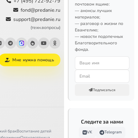
+7 (495) 722-92-79
почтовом ящике:
fond@predanie.ru
— анонсы лучших
материалов;
support@predanie.ru
— разговор о жизни по
(техн.вопросы)
Евангелию;
— новости подопечных
Благотворительного
фонда.
Мне нужна помощь
Подписаться
Следите за нами
кий брак
Воспитание детей
VK
Telegram
ображение
Пятидесятница