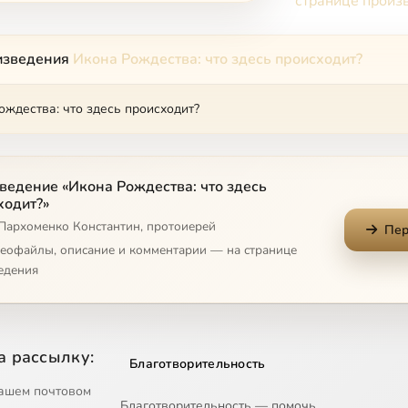
странице произ
изведения
Икона Рождества: что здесь происходит?
ождества: что здесь происходит?
ведение «Икона Рождества: что здесь
ходит?»
 Пархоменко Константин, протоиерей
Пер
деофайлы, описание и комментарии — на странице
едения
а рассылку:
Благотворительность
ашем почтовом
Благотворительность — помочь