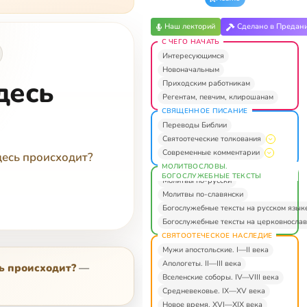
Наш лекторий
Сделано в Предан
С ЧЕГО НАЧАТЬ
Интересующимся
Новоначальным
десь
Приходским работникам
Регентам, певчим, клирошанам
СВЯЩЕННОЕ ПИСАНИЕ
Переводы Библии
Святоотеческие толкования
Современные комментарии
десь происходит?
МОЛИТВОСЛОВЫ.
БОГОСЛУЖЕБНЫЕ ТЕКСТЫ
Молитвы по-русски
Молитвы по-славянски
Богослужебные тексты на русском язык
Богослужебные тексты на церковнослав
СВЯТООТЕЧЕСКОЕ НАСЛЕДИЕ
Мужи апостольские. I—II века
Апологеты. II—III века
сь происходит?
—
Вселенские соборы. IV—VIII века
Средневековье. IX—XV века
Новое время. XVI—XIX века