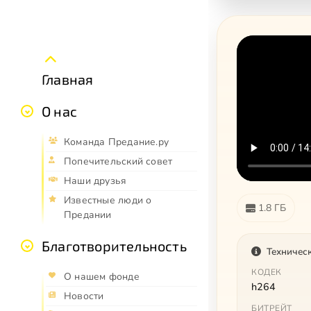
Главная
О нас
Команда Предание.ру
Попечительский совет
Наши друзья
Известные люди о
1.8 ГБ
Предании
Благотворительность
Техничес
КОДЕК
О нашем фонде
h264
Новости
БИТРЕЙТ