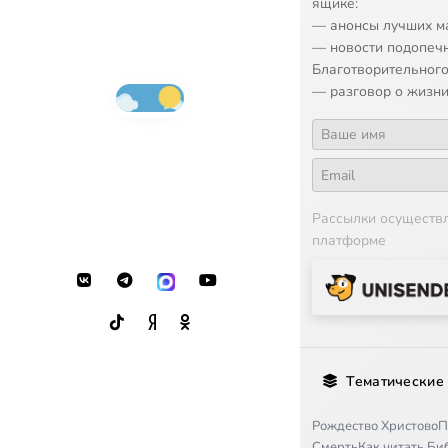
ящике:
— анонсы лучших м
— новости подопеч
Благотворительного
— разговор о жизни
Рассылки осуществ
платформе
Тематические
Рождество Христово
П
Смерть
Как читать Б