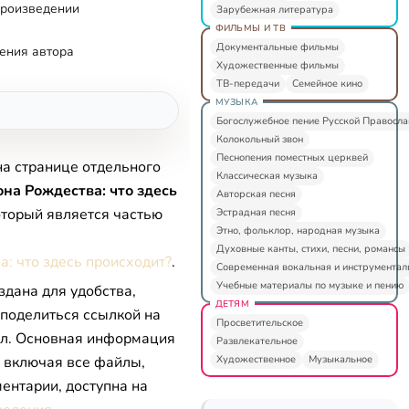
произведении
Зарубежная литература
ФИЛЬМЫ И ТВ
Документальные фильмы
ения автора
Художественные фильмы
ТВ-передачи
Семейное кино
МУЗЫКА
Богослужебное пение Русской Правосл
Колокольный звон
Песнопения поместных церквей
на странице отдельного
Классическая музыка
на Рождества: что здесь
Авторская песня
который является частью
Эстрадная песня
Этно, фольклор, народная музыка
Духовные канты, стихи, песни, романсы
: что здесь происходит?
.
Современная вокальная и инструментал
Учебные материалы по музыке и пению
здана для удобства,
ДЕТЯМ
 поделиться ссылкой на
Просветительское
л. Основная информация
Развлекательное
Художественное
Музыкальное
, включая все файлы,
ентарии, доступна на