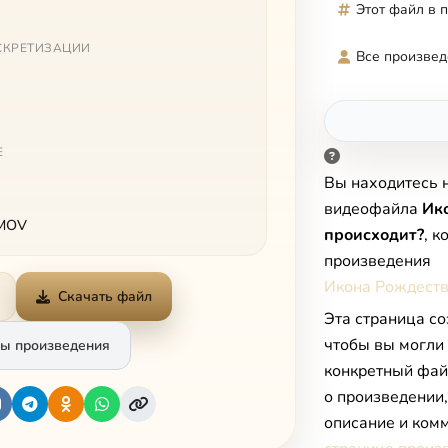
Этот файл в 
СКРЕТИЗАЦИИ
Все произвед
Е
Вы находитесь 
видеофайла
Ико
 MOV
происходит?
, 
произведения
Икона Рождества
Скачать файл
Эта страница со
чтобы вы могли
ы произведения
конкретный фай
о произведении
описание и комм