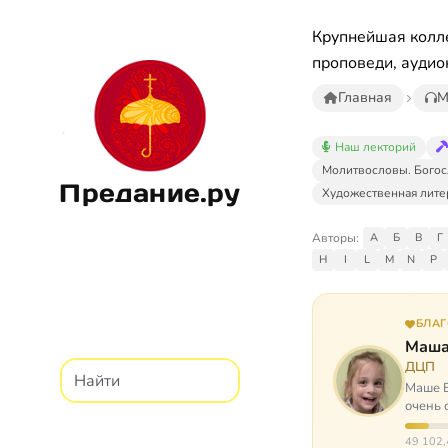
Крупнейшая колле
проповеди, аудио
Главная
М
Наш лекторий
Молитвословы. Богос
Предание.ру
Художественная лите
Авторы:
А
Б
В
Г
H
I
L
M
N
P
БЛА
Маша
ДЦП
Маше Б
очень 
ходит, 
49 102,