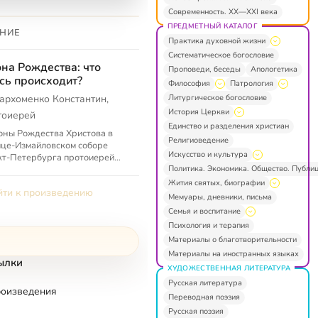
Современность. XX—XXI века
ПРЕДМЕТНЫЙ КАТАЛОГ
НИЕ
Практика духовной жизни
Систематическое богословие
на Рождества: что
Проповеди, беседы
Апологетика
сь происходит?
Философия
Патрология
Литургическое богословие
архоменко Константин,
История Церкви
тоиерей
Единство и разделения христиан
оны Рождества Христова в
Религиоведение
це-Измайловском соборе
Искусство и культура
т-Петербурга протоиерей
Политика. Экономика. Общество. Публи
стантин Пархоменко
зывает, как читать этот
Жития святых, биографии
ти к произведению
з. Что означ...
Мемуары, дневники, письма
Семья и воспитание
Психология и терапия
Материалы о благотворительности
Материалы на иностранных языках
ылки
ХУДОЖЕСТВЕННАЯ ЛИТЕРАТУРА
Русская литература
роизведения
Переводная поэзия
Русская поэзия