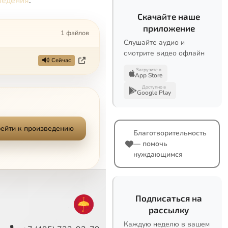
ведения
.
Скачайте наше
приложение
1 файлов
Слушайте аудио и
смотрите видео офлайн
Сейчас
Загрузите в
App Store
Доступно в
Google Play
ейти к произведению
Благотворительность
— помочь
нуждающимся
Подписаться на
рассылку
Каждую неделю в вашем