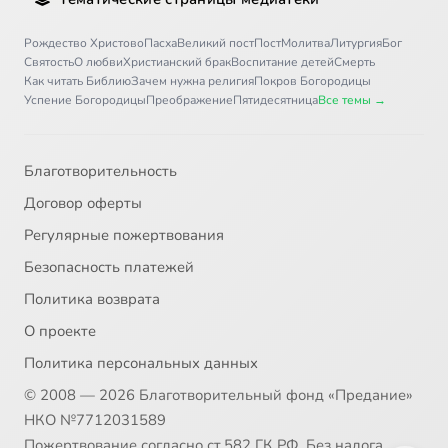
Рождество Христово
Пасха
Великий пост
Пост
Молитва
Литургия
Бог
Святость
О любви
Христианский брак
Воспитание детей
Смерть
Как читать Библию
Зачем нужна религия
Покров Богородицы
Успение Богородицы
Преображение
Пятидесятница
Все темы →
Благотворительность
Договор оферты
Регулярные пожертвования
Безопасность платежей
Политика возврата
О проекте
Политика персональных данных
© 2008 — 2026 Благотворительный фонд «Предание»
НКО №7712031589
Пожертвование согласно ст.582 ГК РФ. Без налога