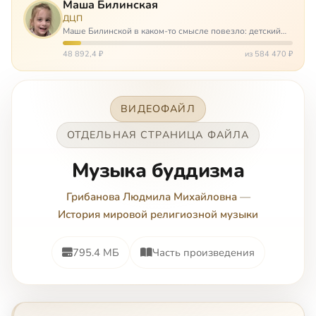
Маша Билинская
ДЦП
Маше Билинской в каком-то смысле повезло: детский
церебральный паралич зацепил её не очень сильно. Но
всё-таки есть диагноз и есть немалые проблемы – Маша
48 892,4 ₽
из 584 470 ₽
неправильно ходит, и от т…
ВИДЕОФАЙЛ
ОТДЕЛЬНАЯ СТРАНИЦА ФАЙЛА
Музыка буддизма
Грибанова Людмила Михайловна
—
История мировой религиозной музыки
795.4 МБ
Часть произведения