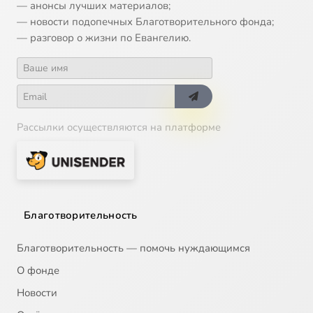
— анонсы лучших материалов;
14
Китай
— новости подопечных Благотворительного фонда;
— разговор о жизни по Евангелию.
15
Музыка Китая
16
Иудаизм
17
Христианство. Первое тысячелетие
Рассылки осуществляются на платформе
18
Музыка иудаизма
19
Музыка первого тысячелетия христианства
Благотворительность
20
Музыка восточного христианства второго тысячелетия
Благотворительность — помочь нуждающимся
21
Западно-европейская христианская музыка второго тысячелетия
О фонде
Новости
22
Западно-европейкая христианская музыка второго тысячелетия. Дополнение