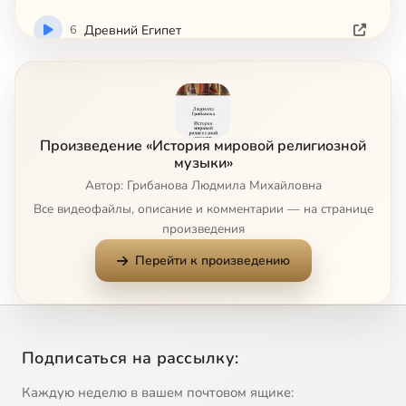
6
Древний Египет
7
Древняя Месопотамия
8
Древняя Греция
Произведение «История мировой религиозной
музыки»
9
Музыка Древней Греции
Автор: Грибанова Людмила Михайловна
Все видеофайлы, описание и комментарии — на странице
10
Индуизм
произведения
Перейти к произведению
11
Музыка индуизма
12
Буддизм
Подписаться на рассылку:
13
Музыка буддизма
Сейчас
Каждую неделю в вашем почтовом ящике: