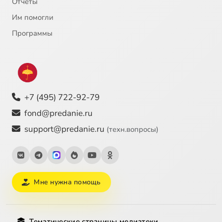
Отчёты
Им помогли
23
Музыка христианской Африки
Программы
24
Музыка христианской Америки
25
Ислам
+7 (495) 722-92-79
26
Музыка в исламе
fond@predanie.ru
support@predanie.ru
(техн.вопросы)
Мне нужна помощь
Тематические страницы медиатеки