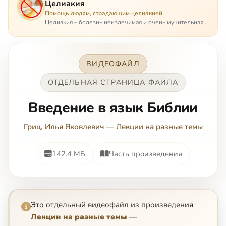
Целиакия
Помощь людям, страдающим целиакией
Целиакия – болезнь неизлечимая и очень мучительная.
При этом ею невозможно заразиться. Больной
целиакией страдает в одиночестве, не представляя
опасности ни для кого, кроме своих п…
ВИДЕОФАЙЛ
ОТДЕЛЬНАЯ СТРАНИЦА ФАЙЛА
Введение в язык Библии
Гриц, Илья Яковлевич
—
Лекции на разные темы
142.4 МБ
Часть произведения
Это отдельный видеофайл из произведения
Лекции на разные темы
—