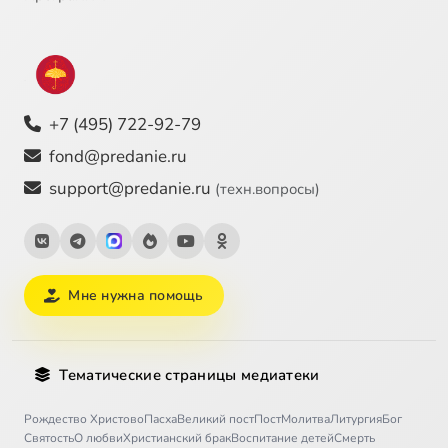
+7 (495) 722-92-79
fond@predanie.ru
support@predanie.ru
(техн.вопросы)
Мне нужна помощь
Тематические страницы медиатеки
Рождество Христово
Пасха
Великий пост
Пост
Молитва
Литургия
Бог
Святость
О любви
Христианский брак
Воспитание детей
Смерть