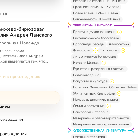
Вселенские соборы. IV—VIII века
Средневековье. IX—XV века
Новое время. XVI—XIX века
НИЕ
Современность. XX—XXI века
ПРЕДМЕТНЫЙ КАТАЛОГ
анжево-бирюзовая
Практика духовной жизни
лия Андрея Ланского
Систематическое богословие
авальная Надежда
Проповеди, беседы
Апологетика
Философия
Патрология
и всех своих
дшественников Андрей
Литургическое богословие
кой выделяется тем, что
История Церкви
зывается рисовать образы.
Единство и разделения христиан
ерет за основу букву, слово,
Религиоведение
ти к произведению
. И в этом Ла...
Искусство и культура
Политика. Экономика. Общество. Публи
Жития святых, биографии
Мемуары, дневники, письма
Семья и воспитание
ылки
Психология и терапия
Материалы о благотворительности
роизведения
Материалы на иностранных языках
ХУДОЖЕСТВЕННАЯ ЛИТЕРАТУРА
произведении
Русская литература