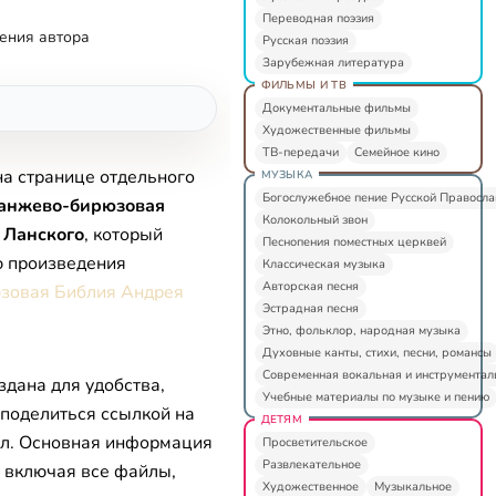
Переводная поэзия
ения автора
Русская поэзия
Зарубежная литература
ФИЛЬМЫ И ТВ
Документальные фильмы
Художественные фильмы
ТВ-передачи
Семейное кино
на странице отдельного
МУЗЫКА
Богослужебное пение Русской Правосл
анжево-бирюзовая
Колокольный звон
 Ланского
, который
Песнопения поместных церквей
ю произведения
Классическая музыка
Авторская песня
зовая Библия Андрея
Эстрадная песня
Этно, фольклор, народная музыка
Духовные канты, стихи, песни, романсы
Современная вокальная и инструментал
здана для удобства,
Учебные материалы по музыке и пению
 поделиться ссылкой на
ДЕТЯМ
л. Основная информация
Просветительское
Развлекательное
, включая все файлы,
Художественное
Музыкальное