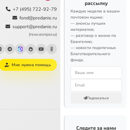
рассылку
+7 (495) 722-92-79
Каждую неделю в вашем
почтовом ящике:
fond@predanie.ru
— анонсы лучших
support@predanie.ru
материалов;
(техн.вопросы)
— разговор о жизни по
Евангелию;
— новости подопечных
Благотворительного
фонда.
Мне нужна помощь
Подписаться
Следите за нами