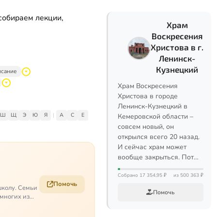
собираем лекции,
Храм
Воскресения
Христова в г.
Ленинск-
Кузнецкий
исание
Храм Воскресения
Христова в городе
Ленинск-Кузнецкий в
Ш
Щ
Э
Ю
Я
|
A
C
E
Кемеровской области –
совсем новый, он
открылся всего 20 назад.
И сейчас храм может
вообще закрыться. Пот…
Собрано 17 354,95 ₽
из 500 363 ₽
Помочь
школу. Семьи
Помочь
 многих из