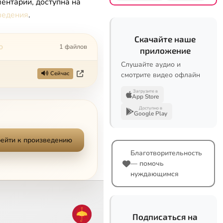
ентарии, доступна на
ведения
.
Скачайте наше
о
1 файлов
приложение
Слушайте аудио и
Сейчас
смотрите видео офлайн
Загрузите в
App Store
Доступно в
Google Play
ейти к произведению
Благотворительность
— помочь
нуждающимся
Подписаться на