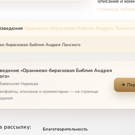
описание и комм
странице произ
изведения
Оранжево-бирюзовая Библия Андрея Ланског
о-бирюзовая Библия Андрея Ланского
ведение «Оранжево-бирюзовая Библия Андрея
ого»
 Завальная Надежда
Пер
деофайлы, описание и комментарии — на странице
едения
а рассылку:
Благотворительность