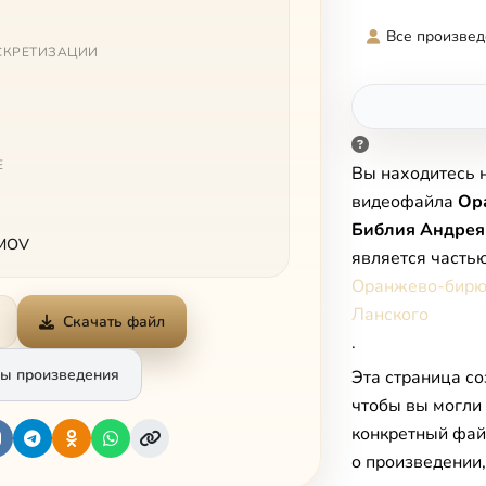
Все произвед
СКРЕТИЗАЦИИ
Е
Вы находитесь 
видеофайла
Ор
Библия Андрея
 MOV
является часть
Оранжево-бирю
Ланского
Скачать файл
.
ы произведения
Эта страница со
чтобы вы могли
конкретный фай
о произведении