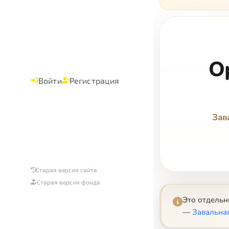
О
Войти
Регистрация
Зав
Старая версия сайта
Старая версия фонда
Это отдель
—
Завальна