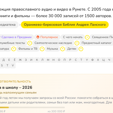
кция православного аудио и видео в Рунете. С 2005 года 
книги и фильмы — более 30 000 записей от 1500 авторов.
едиатека
Оранжево-бирюзовая Библия Андрея Ланского
Сделано в Предании
Популярное
С чего начать
Священное П
лужебные тексты
Святоотеческое наследие
Предметный каталог
ратура
Фильмы и ТВ
Музыка
Детям
Д
Е
Ё
Ж
З
И
К
Л
М
Н
О
П
Р
С
Т
У
Ф
Х
Ц
Ч
S
T
V
ГОТВОРИТЕЛЬНОСТЬ
 в школу – 2026
ь малоимущим семьям
 год летом мы получаем запросы со всей России: помогите собраться в 
ными детьми или родителями, семьи без пап или мам, многодетные. Для
окуп…
86 ₽
из 300 000 ₽