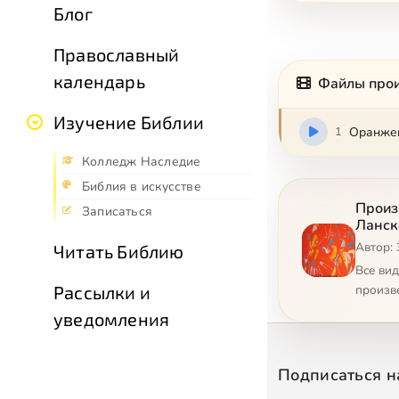
Блог
Православный
календарь
Файлы про
Изучение Библии
1
Оранжев
Колледж Наследие
Библия в искусстве
Произ
Записаться
Ланск
Автор:
Читать Библию
Все ви
Рассылки и
произв
уведомления
Подписаться н