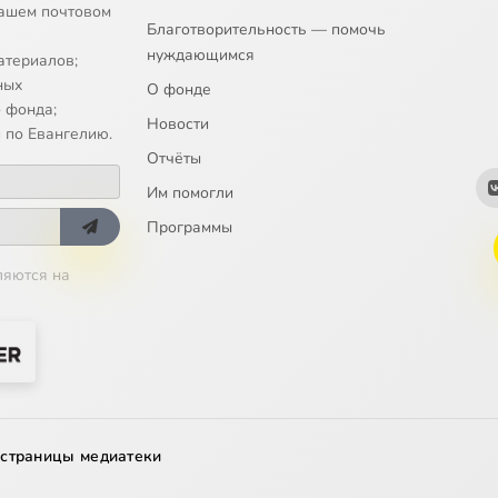
ашем почтовом
Благотворительность — помочь
нуждающимся
атериалов;
ных
О фонде
 фонда;
Новости
 по Евангелию.
Отчёты
Им помогли
Программы
ляются на
 страницы медиатеки