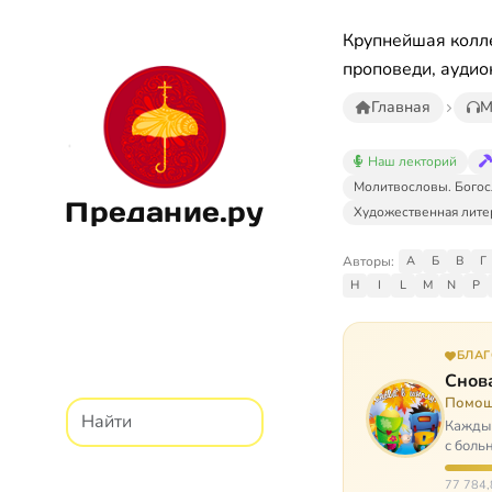
Крупнейшая колле
проповеди, аудио
Главная
М
Наш лекторий
Молитвословы. Богос
Предание.ру
Художественная лите
Авторы:
А
Б
В
Г
H
I
L
M
N
P
БЛА
Снова
Помощ
Каждый
с боль
них п
77 784,