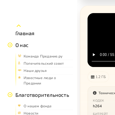
Главная
О нас
Команда Предание.ру
Попечительский совет
Наши друзья
1.2 ГБ
Известные люди о
Предании
Техничес
Благотворительность
КОДЕК
h264
О нашем фонде
Новости
БИТРЕЙТ