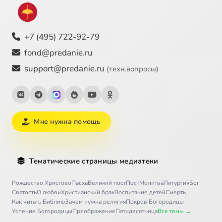
+7 (495) 722-92-79
fond@predanie.ru
support@predanie.ru
(техн.вопросы)
Мне нужна помощь
Тематические страницы медиатеки
Рождество Христово
Пасха
Великий пост
Пост
Молитва
Литургия
Бог
Святость
О любви
Христианский брак
Воспитание детей
Смерть
Как читать Библию
Зачем нужна религия
Покров Богородицы
Успение Богородицы
Преображение
Пятидесятница
Все темы →