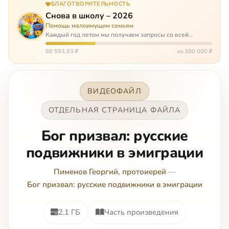
БЛАГОТВОРИТЕЛЬНОСТЬ
Снова в школу – 2026
Помощь малоимущим семьям
Каждый год летом мы получаем запросы со всей
России: помогите собраться в школу. Семьи с больными
детьми или родителями, семьи без пап или мам,
88 593,93 ₽
из 300 000 ₽
многодетные. Для многих из них покуп…
ВИДЕОФАЙЛ
ОТДЕЛЬНАЯ СТРАНИЦА ФАЙЛА
Бог призвал: русские
подвижники в эмиграции
Пименов Георгий, протоиерей
—
Бог призвал: русские подвижники в эмиграции
2.1 ГБ
Часть произведения