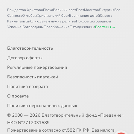
Рождество Христово
Пасха
Великий пост
Пост
Молитва
Литургия
Бог
Святость
О любви
Христианский брак
Воспитание детей
Смерть
Как читать Библию
Зачем нужна религия
Покров Богородицы
Успение Богородицы
Преображение
Пятидесятница
Все темы →
Благотворительность
Договор оферты
Регулярные пожертвования
Безопасность платежей
Политика возврата
О проекте
Политика персональных данных
© 2008 — 2026 Благотворительный фонд «Предание»
НКО №7712031589
Пожертвование согласно ст.582 ГК РФ. Без налога