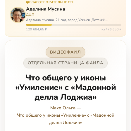
БЛАГОТВОРИТЕЛЬНОСТЬ
Аделина Мусина
ДЦП
Аделина Мусина, 21 год, город Усинск. Детский
церебральный паралич, передвигается на ходунках или
коляске. Аделине требуется помощь, чтобы ноги
129 684,65 ₽
из 476 650 ₽
окончательно не перестали слушаться…
ВИДЕОФАЙЛ
ОТДЕЛЬНАЯ СТРАНИЦА ФАЙЛА
Что общего у иконы
«Умиление» с «Мадонной
делла Лоджиа»
Махо Ольга
—
Что общего у иконы «Умиление» с «Мадонной
делла Лоджиа»