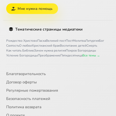
Мне нужна помощь
Тематические страницы медиатеки
Рождество Христово
Пасха
Великий пост
Пост
Молитва
Литургия
Бог
Святость
О любви
Христианский брак
Воспитание детей
Смерть
Как читать Библию
Зачем нужна религия
Покров Богородицы
Успение Богородицы
Преображение
Пятидесятница
Все темы →
Благотворительность
Договор оферты
Регулярные пожертвования
Безопасность платежей
Политика возврата
О проекте