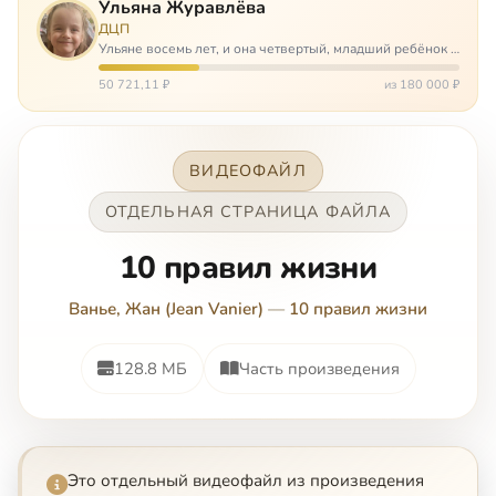
Ульяна Журавлёва
ДЦП
Ульяне восемь лет, и она четвертый, младший ребёнок в
многодетной семье. И с самого рождения Ульяну лечат.
Несколько операций, ежедневные процедуры,
50 721,11 ₽
из 180 000 ₽
длительные реабилитации и беско…
ВИДЕОФАЙЛ
ОТДЕЛЬНАЯ СТРАНИЦА ФАЙЛА
10 правил жизни
Ванье, Жан (Jean Vanier)
—
10 правил жизни
128.8 МБ
Часть произведения
Это отдельный видеофайл из произведения