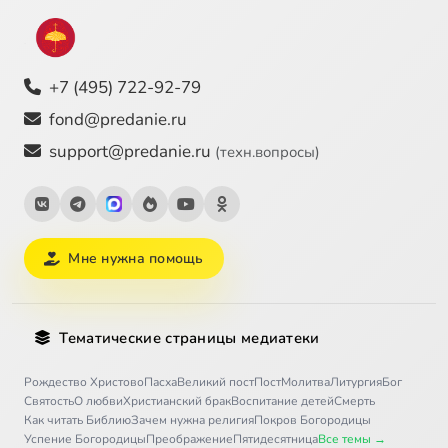
+7 (495) 722-92-79
fond@predanie.ru
support@predanie.ru
(техн.вопросы)
Мне нужна помощь
Тематические страницы медиатеки
Рождество Христово
Пасха
Великий пост
Пост
Молитва
Литургия
Бог
Святость
О любви
Христианский брак
Воспитание детей
Смерть
Как читать Библию
Зачем нужна религия
Покров Богородицы
Успение Богородицы
Преображение
Пятидесятница
Все темы →