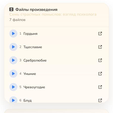
Файлы произведения
Семь страстных помыслов: взгляд психолога
7 файлов
1
Гордыня
2
Тщеславие
3
Сребролюбие
4
Уныние
5
Чревоугодие
6
Блуд