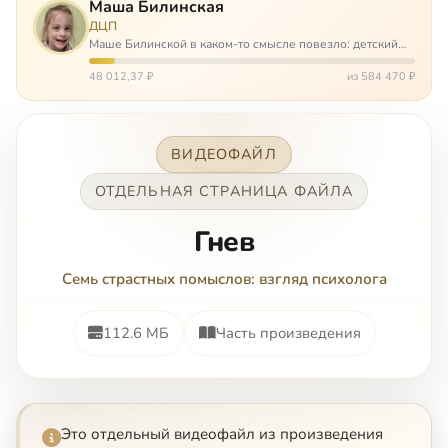
Маша Билинская
ДЦП
Маше Билинской в каком-то смысле повезло: детский
церебральный паралич зацепил её не очень сильно. Но
всё-таки есть диагноз и есть немалые проблемы – Маша
48 012,37 ₽
из 584 470 ₽
неправильно ходит, и от т…
ВИДЕОФАЙЛ
ОТДЕЛЬНАЯ СТРАНИЦА ФАЙЛА
Гнев
Семь страстных помыслов: взгляд психолога
112.6 МБ
Часть произведения
Это отдельный видеофайл из произведения