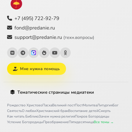
+7 (495) 722-92-79
fond@predanie.ru
support@predanie.ru
(техн.вопросы)
Мне нужна помощь
Тематические страницы медиатеки
Рождество Христово
Пасха
Великий пост
Пост
Молитва
Литургия
Бог
Святость
О любви
Христианский брак
Воспитание детей
Смерть
Как читать Библию
Зачем нужна религия
Покров Богородицы
Успение Богородицы
Преображение
Пятидесятница
Все темы →