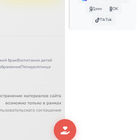
Дзен
OK
TikTok
кий брак
Воспитание детей
ображение
Пятидесятница
остранение материалов сайта
возможно только в рамках
льзовательского соглашения