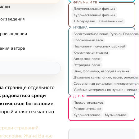
ФИЛЬМЫ И ТВ
ылки
Документальные фильмы
Художественные фильмы
роизведения
ТВ-передачи
Семейное кино
МУЗЫКА
произведении
Богослужебное пение Русской Правосл
Колокольный звон
Песнопения поместных церквей
ения автора
Классическая музыка
Авторская песня
Эстрадная песня
Этно, фольклор, народная музыка
Духовные канты, стихи, песни, романсы
Современная вокальная и инструментал
на странице отдельного
Учебные материалы по музыке и пению
к радоваться среди
ДЕТЯМ
Просветительское
ктическое богословие
Развлекательное
оторый является частью
Художественное
Музыкальное
среди страданий.
огословие Жана Ванье