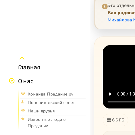
Это отдельн
Как радова
Михайлова 
Главная
О нас
Команда Предание.ру
Попечительский совет
Наши друзья
Известные люди о
6.6 ГБ
Предании