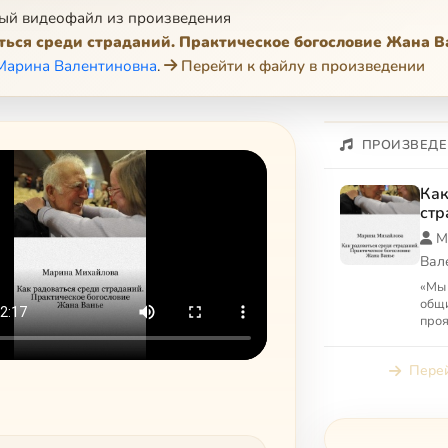
ый видеофайл из произведения
ться среди страданий. Практическое богословие Жана В
Марина Валентиновна
.
Перейти к файлу в произведении
ПРОИЗВЕДЕ
Как
стр
бог
М
Вал
«Мы 
общи
проя
все 
стра
Перей
дру..