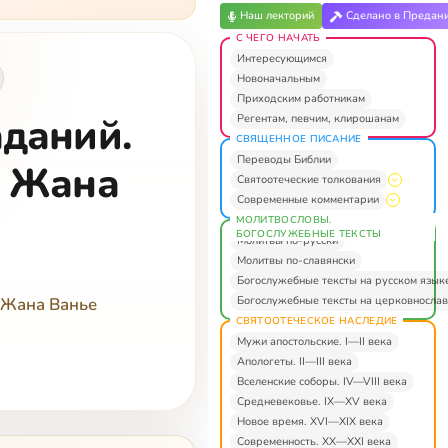
Наш лекторий
Сделано в Предан
С ЧЕГО НАЧАТЬ
Интересующимся
Новоначальным
Приходским работникам
аданий.
Регентам, певчим, клирошанам
СВЯЩЕННОЕ ПИСАНИЕ
Переводы Библии
е Жана
Святоотеческие толкования
Современные комментарии
МОЛИТВОСЛОВЫ.
БОГОСЛУЖЕБНЫЕ ТЕКСТЫ
Молитвы по-русски
Молитвы по-славянски
Богослужебные тексты на русском язык
Богослужебные тексты на церковнослав
 Жана Ванье
СВЯТООТЕЧЕСКОЕ НАСЛЕДИЕ
Мужи апостольские. I—II века
Апологеты. II—III века
Вселенские соборы. IV—VIII века
Средневековье. IX—XV века
Новое время. XVI—XIX века
Современность. XX—XXI века