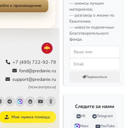
— анонсы лучших
ейти к произведению
материалов;
— разговор о жизни по
Евангелию;
— новости подопечных
Благотворительного
фонда.
+7 (495) 722-92-79
fond@predanie.ru
Подписаться
support@predanie.ru
(техн.вопросы)
Следите за нами
VK
Telegram
Мне нужна помощь
Макс
YouTube