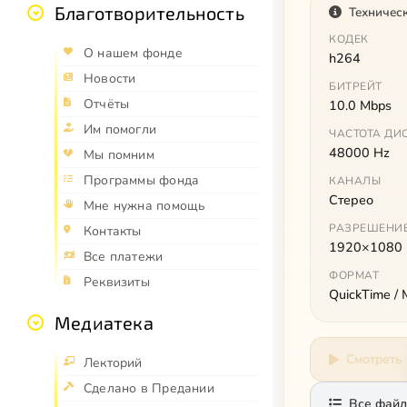
Благотворительность
Техничес
КОДЕК
О нашем фонде
h264
Новости
БИТРЕЙТ
Отчёты
10.0 Mbps
Им помогли
ЧАСТОТА ДИ
48000 Hz
Мы помним
Программы фонда
КАНАЛЫ
Стерео
Мне нужна помощь
РАЗРЕШЕНИ
Контакты
1920×1080
Все платежи
ФОРМАТ
Реквизиты
QuickTime /
Медиатека
Смотреть
Лекторий
Сделано в Предании
Все файл