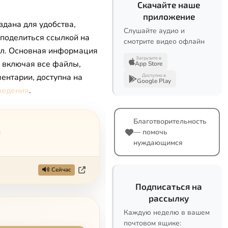
Скачайте наше
приложение
здана для удобства,
Слушайте аудио и
 поделиться ссылкой на
смотрите видео офлайн
л. Основная информация
Загрузите в
, включая все файлы,
App Store
ентарии, доступна на
Доступно в
Google Play
ведения
.
Благотворительность
е
— помочь
нуждающимся
Сейчас
Подписаться на
рассылку
Каждую неделю в вашем
почтовом ящике: