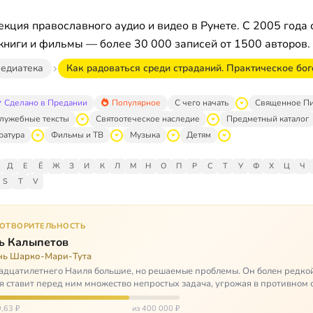
кция православного аудио и видео в Рунете. С 2005 года 
книги и фильмы — более 30 000 записей от 1500 авторов.
едиатека
Как радоваться среди страданий. Практическое бо
Сделано в Предании
Популярное
С чего начать
Священное П
лужебные тексты
Святоотеческое наследие
Предметный каталог
ратура
Фильмы и ТВ
Музыка
Детям
Д
Е
Ё
Ж
З
И
К
Л
М
Н
О
П
Р
С
Т
У
Ф
Х
Ц
Ч
S
T
V
ГОТВОРИТЕЛЬНОСТЬ
ь Калыпетов
нь Шарко-Мари-Тута
адцатилетнего Наиля большие, но решаемые проблемы. Он болен редко
я ставит перед ним множество непростых задача, угрожая в противном 
зацией и да…
,63 ₽
из 400 000 ₽