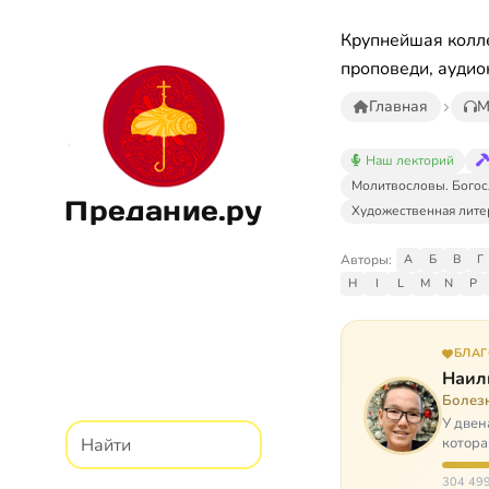
Крупнейшая колле
проповеди, аудио
Главная
М
Наш лекторий
Молитвословы. Богос
Предание.ру
Художественная лите
Авторы:
А
Б
В
Г
H
I
L
M
N
P
БЛА
Наил
Болез
У двен
котора
парали
304 499