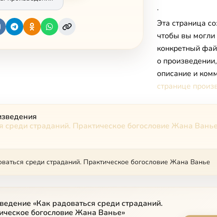
.
Эта страница со
чтобы вы могли
конкретный фай
о произведении
описание и комм
странице произ
изведения
я среди страданий. Практическое богословие Жана Вань
оваться среди страданий. Практическое богословие Жана Ванье
ведение «Как радоваться среди страданий.
ическое богословие Жана Ванье»