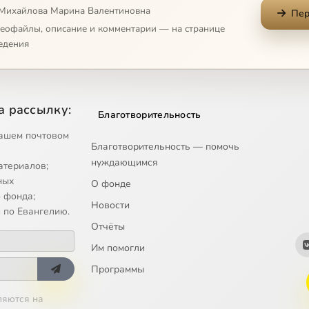
 Михайлова Марина Валентиновна
Пер
деофайлы, описание и комментарии — на странице
едения
а рассылку:
Благотворительность
ашем почтовом
Благотворительность — помочь
нуждающимся
атериалов;
ных
О фонде
 фонда;
Новости
 по Евангелию.
Отчёты
Им помогли
Программы
ляются на