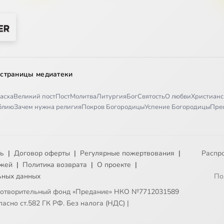
 страницы медиатеки
асха
Великий пост
Пост
Молитва
Литургия
Бог
Святость
О любви
Христианс
иблию
Зачем нужна религия
Покров Богородицы
Успение Богородицы
Пре
ть
|
Договор оферты
|
Регулярные пожертвования
|
Распр
ежей
|
Политика возврата
|
О проекте
|
ьных данных
По
готворительный фонд «Предание» НКО №7712031589
асно ст.582 ГК РФ. Без налога (НДС)
|