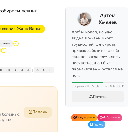
собираем лекции,
Артём
Хмелев
гословие Жана Ванье
Артём молод, но уже
видел в жизни много
исание
трудностей. Он сирота,
привык заботится о себе
сам, но, когда случилось
несчастье, и он был
парализован – остался на
Ш
Щ
Э
Ю
Я
|
A
C
E
поп…
Собрано 248 773,68 ₽
из 406 350 ₽
Помочь
Помочь
й болезнью,
Популярное
Избранное
случае
Позже