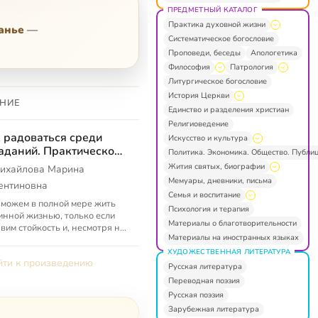
ПРЕДМЕТНЫЙ КАТАЛОГ
Практика духовной жизни
анье
—
Систематическое богословие
Проповеди, беседы
Апологетика
Философия
Патрология
Литургическое богословие
История Церкви
НИЕ
Единство и разделения христиан
Религиоведение
 радоваться среди
Искусство и культура
аданий. Практическое
Политика. Экономика. Общество. Публи
ословие Жана Ванье
Жития святых, биографии
ихайлова Марина
Мемуары, дневники, письма
ентиновна
Семья и воспитание
можем в полной мере жить
Психология и терапия
нной жизнью, только если
Материалы о благотворительности
вим стойкость и, несмотря на
Материалы на иностранных языках
собственные неудачи и
дания, будем поддерживать
ХУДОЖЕСТВЕННАЯ ЛИТЕРАТУРА
ти к произведению
.
Русская литература
Переводная поэзия
Русская поэзия
Зарубежная литература