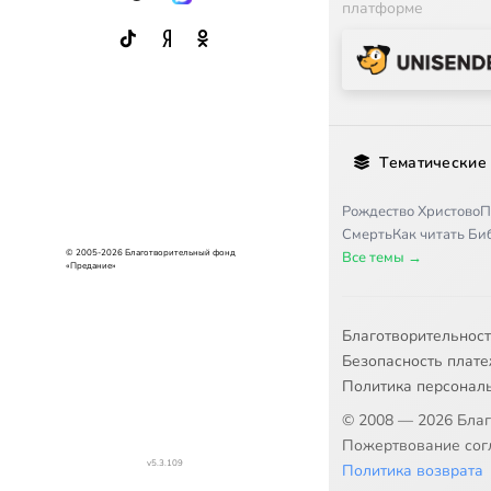
платформе
Тематические
Рождество Христово
П
Смерть
Как читать Б
© 2005-2026 Благотворительный фонд
Все темы →
«Предание»
Благотворительнос
Безопасность плат
Политика персонал
© 2008 — 2026 Бла
Пожертвование согл
v5.3.109
Политика возврата