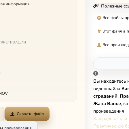
кая информация
Полезные сс
Все файлы п
Этот файл в 
СКРЕТИЗАЦИИ
Все произвед
Е
Вы находитесь 
видеофайла
Ка
 MOV
страданий. Пра
Жана Ванье
, к
произведения
Скачать файл
Как радоваться 
Практическое б
ы произведения