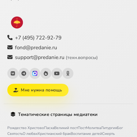
+7 (495) 722-92-79
fond@predanie.ru
support@predanie.ru
(техн.вопросы)
Мне нужна помощь
Тематические страницы медиатеки
Рождество Христово
Пасха
Великий пост
Пост
Молитва
Литургия
Бог
Святость
О любви
Христианский брак
Воспитание детей
Смерть