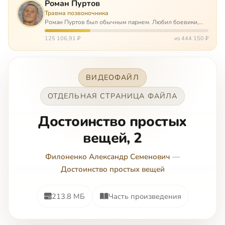
Роман Пуртов
Травма позвоночника
Роман Пуртов был обычным парнем. Любил боевики,
хорошие автомобили, был не дурак поиграть в комп,
любил жену и обожал дочь. А потом, будучи
125 106,91 ₽
из 444 150 ₽
пассажиром, разбился в автоаварии и тепе…
ВИДЕОФАЙЛ
ОТДЕЛЬНАЯ СТРАНИЦА ФАЙЛА
Достоинство простых
вещей, 2
Филоненко Александр Семенович
—
Достоинство простых вещей
213.8 МБ
Часть произведения