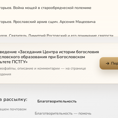
игорьев. Война мощей в старообрядческой полемике
игорьев. Ярославский архив сщмч. Арсения Мацеевича
ылов. Святитель Димитрий Ростовский и его понимание святости
р Фокин. Митрополит Макарий (Булгаков) и католическое догмат
ведение «Заседания Центра истории богословия
ословского образования при Богословском
ьтете ПСТГУ»
Пер
дра Никифорова. Литургия мира на Ближнем Востоке.
деофайлы, описание и комментарии — на странице
едения
 Чумичев. Овербек и его Православие западного обряда
Крылов. Св. Димитрий Ростовский и сатиры
а рассылку:
Благотворительность
това. Теология Адама Мёлера
ашем почтовом
Благотворительность — помочь