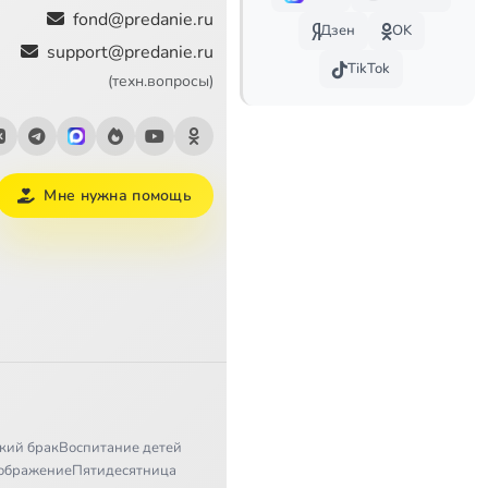
аницей протоколов
fond@predanie.ru
Дзен
OK
support@predanie.ru
кой России_ покой
TikTok
(техн.вопросы)
ании
Мне нужна помощь
ова
ыска XVIII века
рнова)
кий брак
Воспитание детей
ского
ображение
Пятидесятница