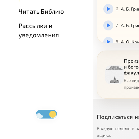
6
А. Б. Гр
Читать Библию
Рассылки и
7
А. Б. Гр
уведомления
8
А. О. Кр
9
Александ
Произ
и бог
факул
10
Алексан
Все ви
произв
11
Алексей
12
Алексей 
Подписаться н
13
Анна Ти
Каждую неделю в в
ящике: