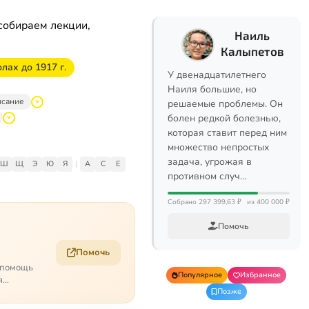
собираем лекции,
Наиль
Калыпетов
лах до 1917 г.
У двенадцатилетнего
Наиля большие, но
исание
решаемые проблемы. Он
болен редкой болезнью,
которая ставит перед ним
множество непростых
задача, угрожая в
Ш
Щ
Э
Ю
Я
|
A
C
E
противном случ…
Собрано 297 399,63 ₽
из 400 000 ₽
Помочь
Помочь
о помощь
Популярное
Избранное
я
Позже