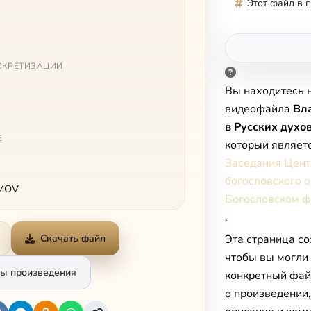
Этот файл в 
СКРЕТИЗАЦИИ
Вы находитесь 
видеофайла
Вл
в Русских духо
Е
который являет
Заседания Цент
богословского 
 MOV
Богословском ф
.
Эта страница со
Скачать файл
чтобы вы могли
ы произведения
конкретный фай
о произведении