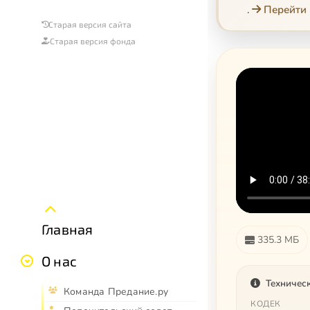
.
Перейти 
Старая версия сайта
Старая версия фонда
Главная
335.3 МБ
О нас
Техничес
Команда Предание.ру
КОДЕК