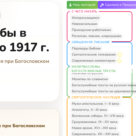
Наш лекторий
Сделано в Предан
С ЧЕГО НАЧАТЬ
Интересующимся
Новоначальным
бы в
Приходским работникам
Регентам, певчим, клирошанам
 1917 г.
СВЯЩЕННОЕ ПИСАНИЕ
Переводы Библии
Святоотеческие толкования
ия при Богословском
Современные комментарии
МОЛИТВОСЛОВЫ.
БОГОСЛУЖЕБНЫЕ ТЕКСТЫ
Молитвы по-русски
Молитвы по-славянски
Богослужебные тексты на русском язык
Богослужебные тексты на церковнослав
СВЯТООТЕЧЕСКОЕ НАСЛЕДИЕ
Мужи апостольские. I—II века
Апологеты. II—III века
Вселенские соборы. IV—VIII века
Средневековье. IX—XV века
я при Богословском
Новое время. XVI—XIX века
Современность. XX—XXI века