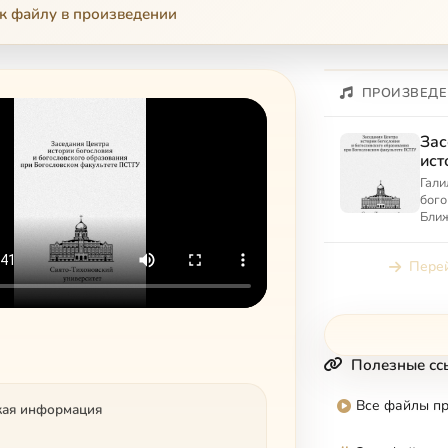
к файлу в произведении
ПРОИЗВЕДЕ
Зас
ист
бог
Гали
обр
бого
Бог
Ближ
Крон
ПС
моде
Перей
Полезные сс
Все файлы п
кая информация