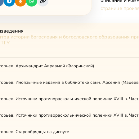
описание и комм
странице произ
изведения
тра истории богословия и богословского образования пр
СТГУ
игорьев. Архимандрит Авраамий (Флоринский)
игорьев. Иноязычные издания в библиотеке свмч. Арсения (Мацеев
игорьев. Источники противораскольнической полемики XVIII в. Част
игорьев. Источники противораскольнической полемики XVIII в. Част
игорьев. Старообрядцы на диспуте