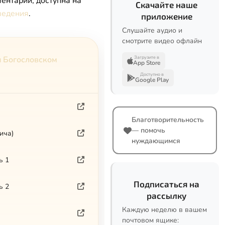
ентарии, доступна на
Скачайте наше
ведения
.
приложение
Слушайте аудио и
смотрите видео офлайн
Загрузите в
и Богословском
App Store
Доступно в
Google Play
Благотворительность
— помочь
ича)
нуждающимся
ь 1
Подписаться на
ь 2
рассылку
Каждую неделю в вашем
почтовом ящике: