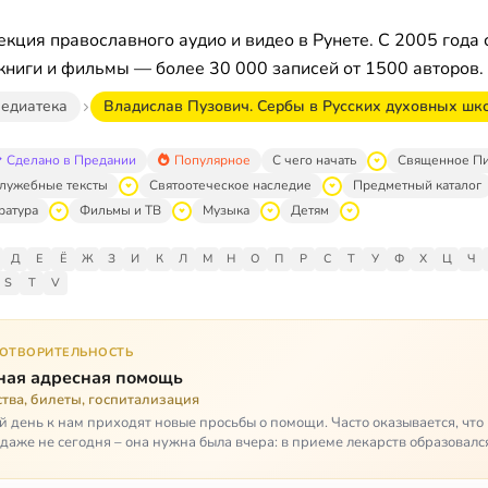
кция православного аудио и видео в Рунете. С 2005 года 
книги и фильмы — более 30 000 записей от 1500 авторов.
едиатека
Владислав Пузович. Сербы в Русских духовных шко
Сделано в Предании
Популярное
С чего начать
Священное П
лужебные тексты
Святоотеческое наследие
Предметный каталог
ратура
Фильмы и ТВ
Музыка
Детям
Д
Е
Ё
Ж
З
И
К
Л
М
Н
О
П
Р
С
Т
У
Ф
Х
Ц
Ч
S
T
V
ГОТВОРИТЕЛЬНОСТЬ
ная адресная помощь
тва, билеты, госпитализация
 день к нам приходят новые просьбы о помощи. Часто оказывается, чт
даже не сегодня – она нужна была вчера: в приеме лекарств образовалс
стимый, опасный п…