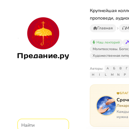
Крупнейшая колле
проповеди, аудио
Главная
М
Наш лекторий
Молитвословы. Богос
Предание.ру
Художественная лите
Авторы:
А
Б
В
Г
H
I
L
M
N
P
БЛА
Сроч
Лекарс
Каждый
нужна 
недопу