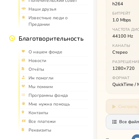
Попечительский совет
h264
Наши друзья
БИТРЕЙТ
Известные люди о
1.0 Mbps
Предании
ЧАСТОТА ДИ
44100 Hz
Благотворительность
КАНАЛЫ
О нашем фонде
Стерео
Новости
РАЗРЕШЕНИ
1280×720
Отчёты
Им помогли
ФОРМАТ
QuickTime /
Мы помним
Программы фонда
Мне нужна помощь
Смотреть
Контакты
Все платежи
Все файл
Реквизиты