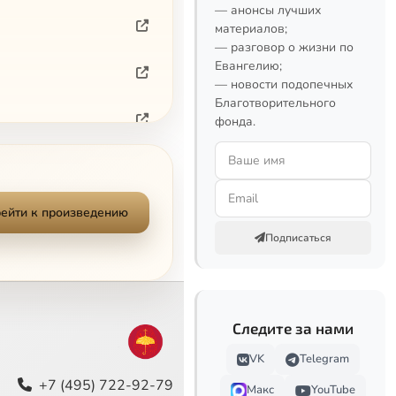
— анонсы лучших
материалов;
— разговор о жизни по
Евангелию;
— новости подопечных
Благотворительного
фонда.
ическое богословие
ейти к произведению
Подписаться
Следите за нами
VK
Telegram
+7 (495) 722-92-79
Макс
YouTube