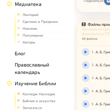
Поделиться:
Медиатека
Лекторий
Сделано в Предании
Файлы про
Новинки
Заседания Цен
факультете П
Популярное
46 файлов
Авторы
1
А. Б. Гр
Блог
Православный
2
А. Б. Гр
календарь
3
А. Б. Гр
Изучение Библии
4
А. Б. Гр
Колледж Наследие
Библия в искусстве
5
А. Б. Гр
Записаться