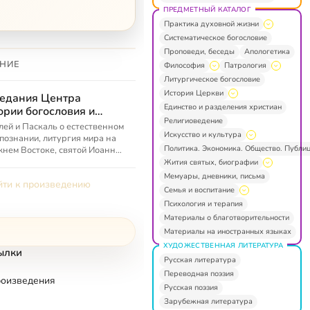
ПРЕДМЕТНЫЙ КАТАЛОГ
Практика духовной жизни
Систематическое богословие
Проповеди, беседы
Апологетика
НИЕ
Философия
Патрология
Литургическое богословие
История Церкви
едания Центра
Единство и разделения христиан
ории богословия и
Религиоведение
ословского
лей и Паскаль о естественном
Искусство и культура
азования при
познании, литургия мира на
Политика. Экономика. Общество. Публи
ословском факультете
нем Востоке, святой Иоанн
штадтский — человек эпохи
ТГУ
Жития святых, биографии
рна? — и многое другое
Мемуары, дневники, письма
ти к произведению
Семья и воспитание
Психология и терапия
Материалы о благотворительности
Материалы на иностранных языках
ХУДОЖЕСТВЕННАЯ ЛИТЕРАТУРА
ылки
Русская литература
Переводная поэзия
роизведения
Русская поэзия
Зарубежная литература