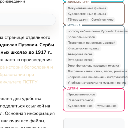
произведении
ФИЛЬМЫ И ТВ
Документальные фильмы
Художественные фильмы
ТВ-передачи
Семейное кино
МУЗЫКА
Богослужебное пение Русской Правосл
на странице отдельного
Колокольный звон
Песнопения поместных церквей
адислав Пузович. Сербы
Классическая музыка
вных школах до 1917 г.
,
Авторская песня
ся частью произведения
Эстрадная песня
Этно, фольклор, народная музыка
ра истории богословия и
Духовные канты, стихи, песни, романсы
образования при
Современная вокальная и инструментал
акультете ПСТГУ
Учебные материалы по музыке и пению
ДЕТЯМ
Просветительское
здана для удобства,
Развлекательное
 поделиться ссылкой на
Художественное
Музыкальное
л. Основная информация
, включая все файлы,