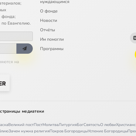
ригорьев. Съезды старообрядцев, приемлющих епископство. За гр
нуждающимся
атериалов;
ных
О фонде
 фонда;
вижков. Светское и сакральное в ключевых понятиях петербургс
Новости
 по Евангелию.
Отчёты
Алексей Черный. Католическое богословие священства
Им помогли
Программы
Николая Серебряков. Галилей и Паскаль о естественном богопозн
ляются на
Павел Каледа. Антропологические взгляды прот. Евгения Аквилон
илянская. Волшебники, богохульники, еретики в сетях российского с
лохвостиков. Об издании собрания сочинений свт. Иннокентия (Сми
 страницы медиатеки
 Лютько. Философская археология Дж. Агамбена
асха
Великий пост
Пост
Молитва
Литургия
Бог
Святость
О любви
Христианс
ылов. Философия и философы в проповедях свт. Димитрия Ростов
иблию
Зачем нужна религия
Покров Богородицы
Успение Богородицы
Пре