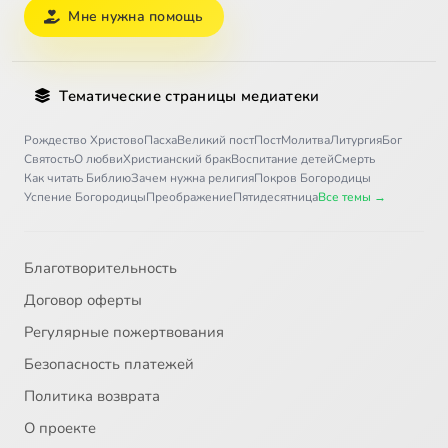
Мне нужна помощь
Тематические страницы медиатеки
Рождество Христово
Пасха
Великий пост
Пост
Молитва
Литургия
Бог
Святость
О любви
Христианский брак
Воспитание детей
Смерть
Как читать Библию
Зачем нужна религия
Покров Богородицы
Успение Богородицы
Преображение
Пятидесятница
Все темы →
Благотворительность
Договор оферты
Регулярные пожертвования
Безопасность платежей
Политика возврата
О проекте