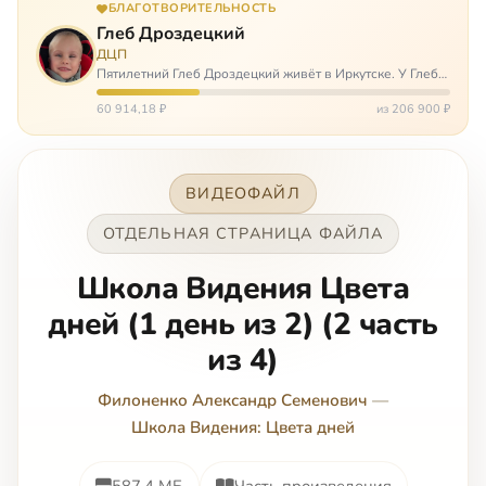
БЛАГОТВОРИТЕЛЬНОСТЬ
Глеб Дроздецкий
ДЦП
Пятилетний Глеб Дроздецкий живёт в Иркутске. У Глеба
ДЦП из-за перенесённого в младенчестве менингита,
но его положение осложняется эпилепсией, с которой
60 914,18 ₽
из 206 900 ₽
долгое время была невозмож…
ВИДЕОФАЙЛ
ОТДЕЛЬНАЯ СТРАНИЦА ФАЙЛА
Школа Видения Цвета
дней (1 день из 2) (2 часть
из 4)
Филоненко Александр Семенович
—
Школа Видения: Цвета дней
587.4 МБ
Часть произведения