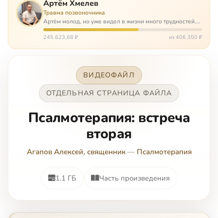
Артём Хмелев
Травма позвоночника
Артём молод, но уже видел в жизни много трудностей.
Он сирота, привык заботится о себе сам, но, когда
случилось несчастье, и он был парализован – остался на
245 623,68 ₽
из 406 350 ₽
попечении бабушки. И кр…
ВИДЕОФАЙЛ
ОТДЕЛЬНАЯ СТРАНИЦА ФАЙЛА
Псалмотерапия: встреча
вторая
Агапов Алексей, священник
—
Псалмотерапия
1.1 ГБ
Часть произведения