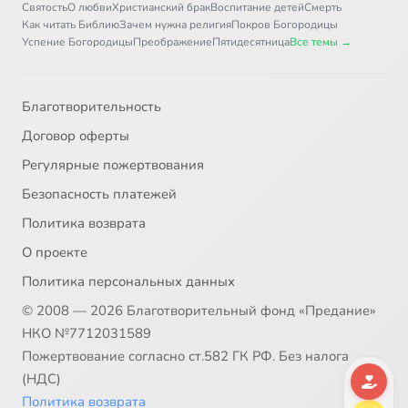
Святость
О любви
Христианский брак
Воспитание детей
Смерть
Как читать Библию
Зачем нужна религия
Покров Богородицы
Успение Богородицы
Преображение
Пятидесятница
Все темы →
Благотворительность
Договор оферты
Регулярные пожертвования
Безопасность платежей
Политика возврата
О проекте
Политика персональных данных
© 2008 — 2026 Благотворительный фонд «Предание»
НКО №7712031589
Пожертвование согласно ст.582 ГК РФ. Без налога
(НДС)
Политика возврата