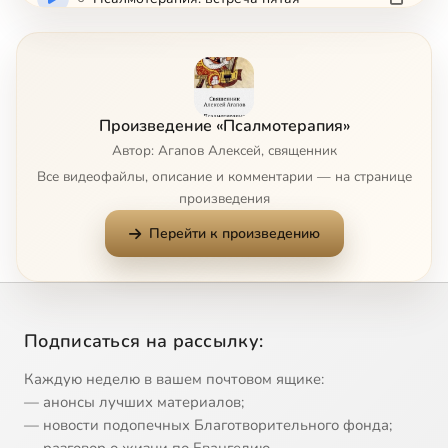
7
Псалмотерапия: встреча шестая
8
Псалмотерапия: встреча седьмая
Произведение «Псалмотерапия»
Автор: Агапов Алексей, священник
9
Псалмотерапия: встреча восьмая
Все видеофайлы, описание и комментарии — на странице
произведения
10
Псалмотерапия: встреча девятая
Перейти к произведению
Подписаться на рассылку:
Каждую неделю в вашем почтовом ящике:
— анонсы лучших материалов;
— новости подопечных Благотворительного фонда;