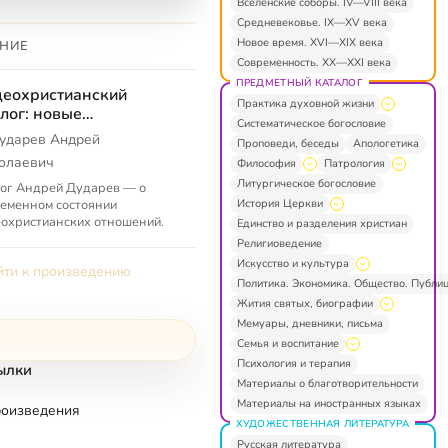
Вселенские соборы. IV—VIII века
Средневековье. IX—XV века
Новое время. XVI—XIX века
НИЕ
Современность. XX—XXI века
ПРЕДМЕТНЫЙ КАТАЛОГ
еохристианский
Практика духовной жизни
лог: новые
Систематическое богословие
можности
ударев Андрей
Проповеди, беседы
Апологетика
олаевич
Философия
Патрология
Литургическое богословие
ог Андрей Дударев — о
История Церкви
еменном состоянии
охристианских отношений.
Единство и разделения христиан
Религиоведение
Искусство и культура
ти к произведению
Политика. Экономика. Общество. Публи
Жития святых, биографии
Мемуары, дневники, письма
Семья и воспитание
Психология и терапия
ылки
Материалы о благотворительности
Материалы на иностранных языках
роизведения
ХУДОЖЕСТВЕННАЯ ЛИТЕРАТУРА
Русская литература