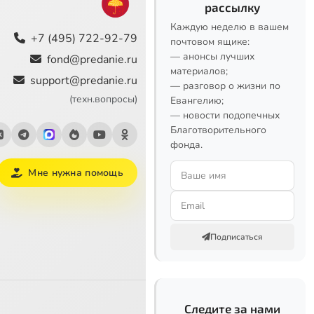
рассылку
Каждую неделю в вашем
+7 (495) 722-92-79
почтовом ящике:
— анонсы лучших
fond@predanie.ru
материалов;
support@predanie.ru
— разговор о жизни по
(техн.вопросы)
Евангелию;
— новости подопечных
Благотворительного
фонда.
Мне нужна помощь
Подписаться
Следите за нами