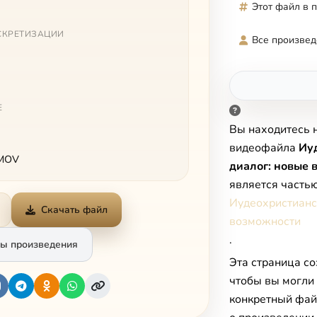
Этот файл в 
СКРЕТИЗАЦИИ
Все произвед
Е
Вы находитесь 
видеофайла
Иу
 MOV
диалог: новые 
является часть
Иудеохристианс
Скачать файл
возможности
.
ы произведения
Эта страница со
чтобы вы могли
конкретный фай