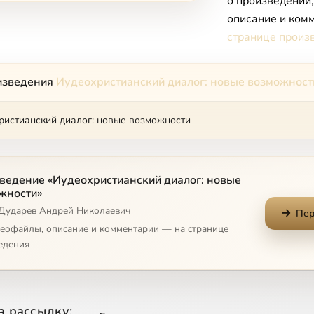
о произведении
описание и комм
странице произ
изведения
Иудеохристианский диалог: новые возможност
ристианский диалог: новые возможности
ведение «Иудеохристианский диалог: новые
жности»
 Дударев Андрей Николаевич
Пер
деофайлы, описание и комментарии — на странице
едения
а рассылку: