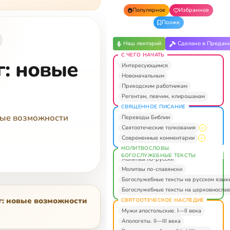
Популярное
Избранное
Позже
Наш лекторий
Сделано в Предан
С ЧЕГО НАЧАТЬ
г: новые
Интересующимся
Новоначальным
Приходским работникам
Регентам, певчим, клирошанам
СВЯЩЕННОЕ ПИСАНИЕ
вые возможности
Переводы Библии
Святоотеческие толкования
Современные комментарии
МОЛИТВОСЛОВЫ.
БОГОСЛУЖЕБНЫЕ ТЕКСТЫ
Молитвы по-русски
Молитвы по-славянски
Богослужебные тексты на русском язык
Богослужебные тексты на церковнослав
г: новые возможности
СВЯТООТЕЧЕСКОЕ НАСЛЕДИЕ
Мужи апостольские. I—II века
Апологеты. II—III века