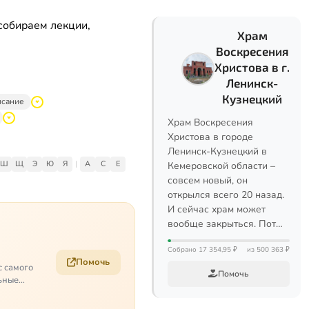
собираем лекции,
Храм
Воскресения
Христова в г.
Ленинск-
Кузнецкий
исание
Храм Воскресения
Христова в городе
Ленинск-Кузнецкий в
Ш
Щ
Э
Ю
Я
|
A
C
E
Кемеровской области –
совсем новый, он
открылся всего 20 назад.
И сейчас храм может
вообще закрыться. Пот…
Собрано 17 354,95 ₽
из 500 363 ₽
Помочь
с самого
Помочь
ьные