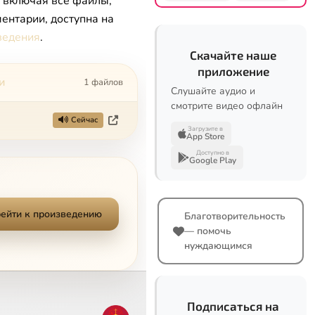
, включая все файлы,
ентарии, доступна на
ведения
.
Скачайте наше
приложение
и
1 файлов
Слушайте аудио и
смотрите видео офлайн
Сейчас
Загрузите в
App Store
Доступно в
Google Play
ейти к произведению
Благотворительность
— помочь
нуждающимся
Подписаться на