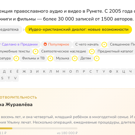
кция православного аудио и видео в Рунете. С 2005 года 
книги и фильмы — более 30 000 записей от 1500 авторов.
едиатека
Иудео-христианский диалог: новые возможности
Сделано в Предании
Популярное
С чего начать
Священное П
лужебные тексты
Святоотеческое наследие
Предметный каталог
ратура
Фильмы и ТВ
Музыка
Детям
Д
Е
Ё
Ж
З
И
К
Л
М
Н
О
П
Р
С
Т
У
Ф
Х
Ц
Ч
S
T
V
ГОТВОРИТЕЛЬНОСТЬ
на Журавлёва
 восемь лет, и она четвертый, младший ребёнок в многодетной семье. И 
ия Ульяну лечат. Несколько операций, ежедневные процедуры, длител
итации и беско…
11 ₽
из 180 000 ₽