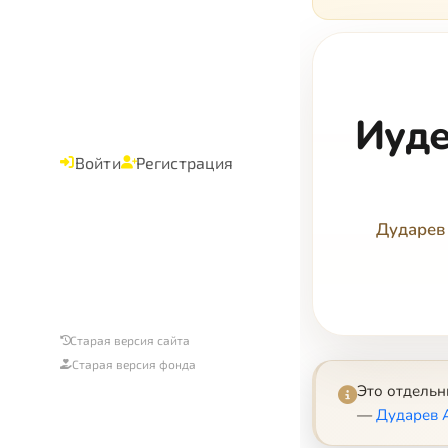
Иуде
Войти
Регистрация
Дударев
Старая версия сайта
Старая версия фонда
Это отдель
—
Дударев 