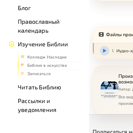
Блог
Православный
календарь
Файлы про
Изучение Библии
1
Иудео-х
Колледж Наследие
Библия в искусстве
Записаться
Произ
возмо
Читать Библию
Автор:
Все ви
Рассылки и
произв
уведомления
Подписаться н