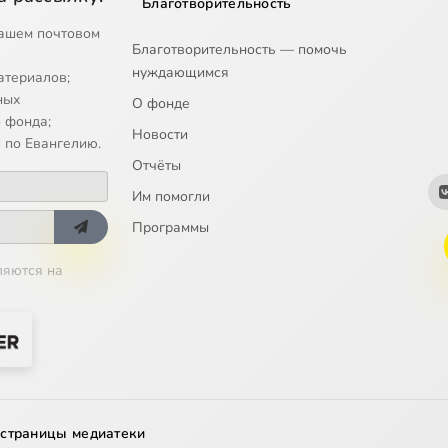
Благотворительность
ашем почтовом
Благотворительность — помочь
нуждающимся
атериалов;
ных
О фонде
 фонда;
Новости
 по Евангелию.
Отчёты
Им помогли
Программы
ляются на
 страницы медиатеки