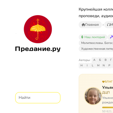
Крупнейшая колле
проповеди, аудио
Главная
М
Наш лекторий
Молитвословы. Богос
Предание.ру
Художественная лите
Авторы:
А
Б
В
Г
H
I
L
M
N
P
БЛА
Улья
ДЦП
Ульяне
рожден
реабил
50 621,