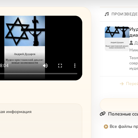
ПРОИЗВЕДЕ
Иуд
диа
воз
Д
Ник
Теол
совр
иуде
Перей
кая информация
Полезные сс
Все файлы п