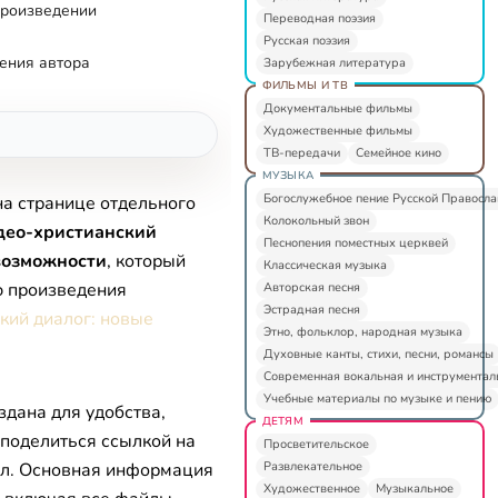
произведении
Переводная поэзия
Русская поэзия
ения автора
Зарубежная литература
ФИЛЬМЫ И ТВ
Документальные фильмы
Художественные фильмы
ТВ-передачи
Семейное кино
МУЗЫКА
Богослужебное пение Русской Правосл
на странице отдельного
Колокольный звон
део-христианский
Песнопения поместных церквей
возможности
, который
Классическая музыка
ю произведения
Авторская песня
Эстрадная песня
кий диалог: новые
Этно, фольклор, народная музыка
Духовные канты, стихи, песни, романсы
Современная вокальная и инструментал
Учебные материалы по музыке и пению
здана для удобства,
ДЕТЯМ
 поделиться ссылкой на
Просветительское
Развлекательное
л. Основная информация
Художественное
Музыкальное