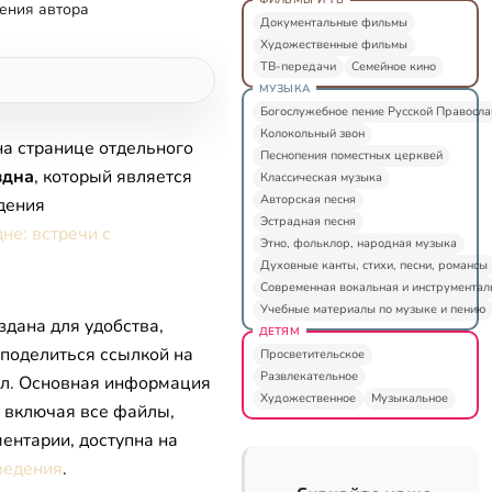
ения автора
Документальные фильмы
Художественные фильмы
ТВ-передачи
Семейное кино
МУЗЫКА
Богослужебное пение Русской Правосл
Колокольный звон
на странице отдельного
Песнопения поместных церквей
здна
, который является
Классическая музыка
Авторская песня
дения
Эстрадная песня
не: встречи с
Этно, фольклор, народная музыка
Духовные канты, стихи, песни, романсы
Современная вокальная и инструментал
Учебные материалы по музыке и пению
здана для удобства,
ДЕТЯМ
 поделиться ссылкой на
Просветительское
Развлекательное
л. Основная информация
Художественное
Музыкальное
, включая все файлы,
ентарии, доступна на
ведения
.