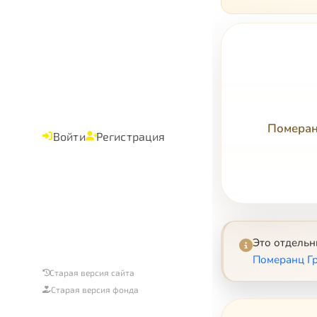
Померан
Войти
Регистрация
Это отдель
Померанц Г
Старая версия сайта
Старая версия фонда