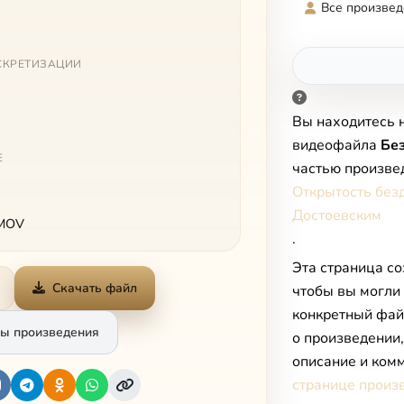
Все произвед
СКРЕТИЗАЦИИ
Вы находитесь 
видеофайла
Бе
Е
частью произве
Открытость безд
Достоевским
 MOV
.
Эта страница со
Скачать файл
чтобы вы могли
конкретный фай
ы произведения
о произведении
описание и комм
странице произ