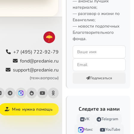
— анонсы лучших
материалов;
— разговор о жизни по
Евангелию;
— новости подопечных
Благотворительного
фонда.
+7 (495) 722-92-79
fond@predanie.ru
support@predanie.ru
(техн.вопросы)
Подписаться
Следите за нами
Мне нужна помощь
VK
Telegram
Макс
YouTube