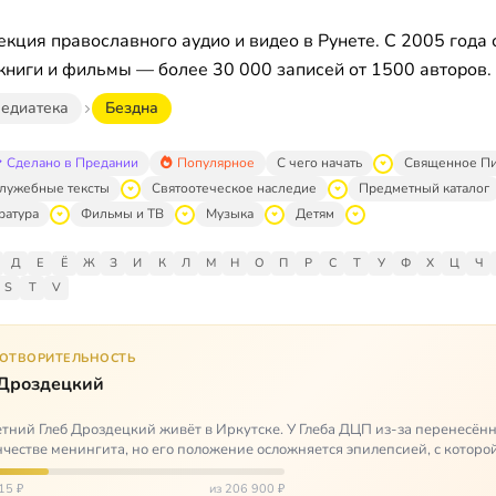
кция православного аудио и видео в Рунете. С 2005 года 
книги и фильмы — более 30 000 записей от 1500 авторов.
едиатека
Бездна
Сделано в Предании
Популярное
С чего начать
Священное П
лужебные тексты
Святоотеческое наследие
Предметный каталог
ратура
Фильмы и ТВ
Музыка
Детям
Д
Е
Ё
Ж
З
И
К
Л
М
Н
О
П
Р
С
Т
У
Ф
Х
Ц
Ч
S
T
V
ГОТВОРИТЕЛЬНОСТЬ
 Дроздецкий
тний Глеб Дроздецкий живёт в Иркутске. У Глеба ДЦП из-за перенесённ
честве менингита, но его положение осложняется эпилепсией, с которо
 была невозмож…
15 ₽
из 206 900 ₽