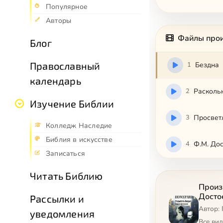
Популярное
Авторы
Файлы про
Блог
Православный
1
Бездна
календарь
2
Расколь
Изучение Библии
3
Просвет
Колледж Наследие
Библия в искусстве
4
Ф.М. Дос
Записаться
Читать Библию
Произ
Досто
Рассылки и
Автор:
уведомления
Все ви