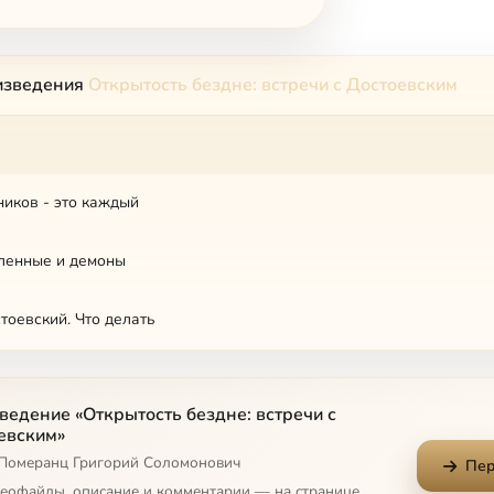
изведения
Открытость бездне: встречи с Достоевским
ников - это каждый
ленные и демоны
тоевский. Что делать
ведение «Открытость бездне: встречи с
евским»
 Померанц Григорий Соломонович
Пер
деофайлы, описание и комментарии — на странице