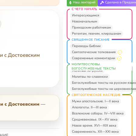
Наш лекторий
Сделано в Предан
С ЧЕГО НАЧАТЬ
Интересующимся
Новоначальным
Приходским работникам
Регентам, певчим, клирошанам
СВЯЩЕННОЕ ПИСАНИЕ
Переводы Библии
Святоотеческие толкования
и с Достоевским
Современные комментарии
МОЛИТВОСЛОВЫ.
БОГОСЛУЖЕБНЫЕ ТЕКСТЫ
Молитвы по-русски
Молитвы по-славянски
Богослужебные тексты на русском язык
Богослужебные тексты на церковнослав
СВЯТООТЕЧЕСКОЕ НАСЛЕДИЕ
Мужи апостольские. I—II века
чи с Достоевским
—
Апологеты. II—III века
Вселенские соборы. IV—VIII века
Средневековье. IX—XV века
Новое время. XVI—XIX века
Современность. XX—XXI века
НИЕ