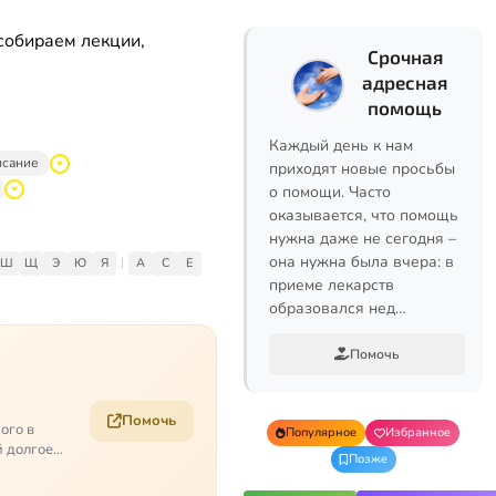
собираем лекции,
Срочная
адресная
помощь
Каждый день к нам
исание
приходят новые просьбы
о помощи. Часто
оказывается, что помощь
нужна даже не сегодня –
она нужна была вчера: в
Ш
Щ
Э
Ю
Я
|
A
C
E
приеме лекарств
образовался нед…
Помочь
Помочь
ого в
Популярное
Избранное
й долгое
Позже