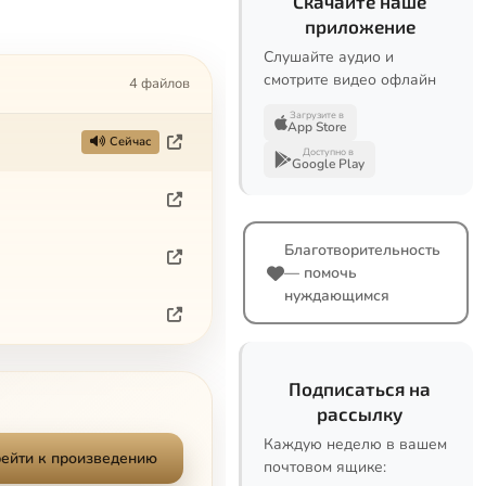
Скачайте наше
приложение
Слушайте аудио и
смотрите видео офлайн
4 файлов
Загрузите в
App Store
Сейчас
Доступно в
Google Play
Благотворительность
— помочь
нуждающимся
Подписаться на
рассылку
Каждую неделю в вашем
ейти к произведению
почтовом ящике: