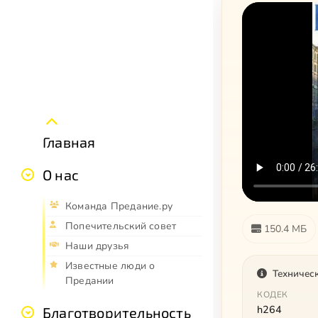
Главная
О нас
Команда Предание.ру
Попечительский совет
150.4 МБ
Наши друзья
Известные люди о
Техничес
Предании
КОДЕК
h264
Благотворительность