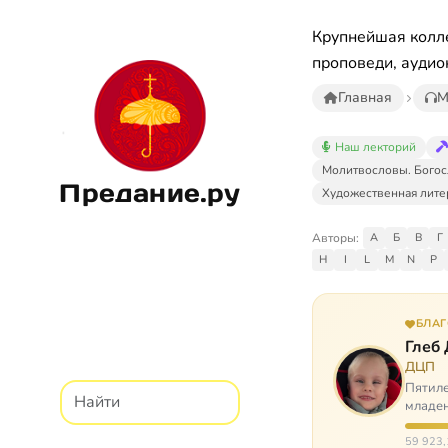
Крупнейшая колле
проповеди, аудио
Главная
М
Наш лекторий
Молитвословы. Богос
Предание.ру
Художественная лите
Авторы:
А
Б
В
Г
H
I
L
M
N
P
БЛА
Глеб
ДЦП
Пятиле
младен
время
59 923,