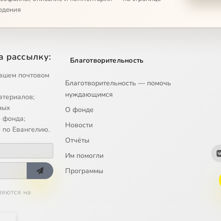
едения
а рассылку:
Благотворительность
ашем почтовом
Благотворительность — помочь
нуждающимся
атериалов;
ных
О фонде
 фонда;
Новости
 по Евангелию.
Отчёты
Им помогли
Программы
ляются на