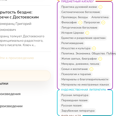
ПРЕДМЕТНЫЙ КАТАЛОГ
Практика духовной жизни
рытость бездне:
Систематическое богословие
речи с Достоевским
Проповеди, беседы
Апологетика
Философия
Патрология
омеранц Григорий
Литургическое богословие
омонович
История Церкви
ранц толкует Достоевского
Единство и разделения христиан
принципиально радостного,
Религиоведение
лого писателя. Ключ к
Искусство и культура
ованию — слова
Политика. Экономика. Общество. Публи
оевского: «Если бы как-
ти к произведению
дь оказалось… ...
Жития святых, биографии
Мемуары, дневники, письма
Семья и воспитание
Психология и терапия
Материалы о благотворительности
ылки
Материалы на иностранных языках
ХУДОЖЕСТВЕННАЯ ЛИТЕРАТУРА
роизведения
Русская литература
Переводная поэзия
Русская поэзия
произведении
Зарубежная литература
ФИЛЬМЫ И ТВ