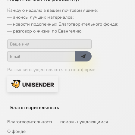
13
Татьяна Сабрекова. Общение волонтера с персоналом больницы.mp4
Каждую неделю в вашем почтовом ящике:
— анонсы лучших материалов;
14
Татьяна Сабрекова. Общение волонтера с родственниками подопечного.mp4
— новости подопечных Благотворительного фонда;
— разговор о жизни по Евангелию.
15
Татьяна Сабрекова. Волонтеру-новичку — первое посещение.mp4
Сейчас
16
Юлия Бутывченко. Чем занять детей в больнице.mp4
Рассылки осуществляются на платформе
17
Юлия Бутывченко. Опасность эмоционального выгорания.mp4
18
Юлия Бутывченко. Трудности волонтера-новичка.mp4
19
Юлия Силенко. Стать волонтером — с чего начать.mp4
Благотворительность
20
Юрий Белановский. Как вступить в волонтерскую организацию — простые шаги.mp4
Благотворительность — помочь нуждающимся
О фонде
21