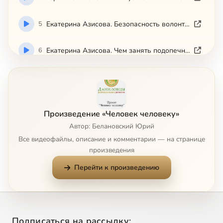
5
Екатерина Азисова. Безопасность волонтеров — манипуляции подопечных-заключенных.mp4
6
Екатерина Азисова. Чем занять подопечных подростков.mp4
7
Екатерина Азисова. Темы, интересующие подопечных-заключенных.mp4
8
Анна Гарибян. Пять советов начинающему волонтеру
Произведение «Человек человеку»
Автор: Белановский Юрий
9
Алена Характерова. Пять страхов волонтера-новичка
Все видеофайлы, описание и комментарии — на странице
произведения
10
Кирилл Кочкин. 3 задачи волонтерской организации.mp4
Перейти к произведению
11
Кирилл Кочкин. Внутренняя и внешняя мотивация волонтеров
12
Лидия Алексеевская. Как начать общение с подопечным ребенком.mp4
Подписаться на рассылку: