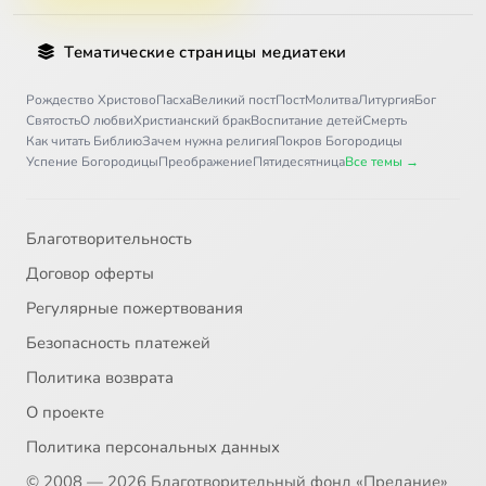
Тематические страницы медиатеки
Рождество Христово
Пасха
Великий пост
Пост
Молитва
Литургия
Бог
Святость
О любви
Христианский брак
Воспитание детей
Смерть
Как читать Библию
Зачем нужна религия
Покров Богородицы
Успение Богородицы
Преображение
Пятидесятница
Все темы →
Благотворительность
Договор оферты
Регулярные пожертвования
Безопасность платежей
Политика возврата
О проекте
Политика персональных данных
© 2008 — 2026 Благотворительный фонд «Предание»