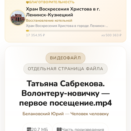
БЛАГОТВОРИТЕЛЬНОСТЬ
Храм Воскресения Христова в г.
Ленинск-Кузнецкий
Восстановление котельной
Храм Воскресения Христова в городе Ленинск-
Кузнецкий в Кемеровской области – совсем новый, он
открылся всего 20 назад. И сейчас храм может вообще
17 354,95 ₽
из 500 363 ₽
закрыться. Потому что это Сибирь,…
ВИДЕОФАЙЛ
ОТДЕЛЬНАЯ СТРАНИЦА ФАЙЛА
Татьяна Сабрекова.
Волонтеру-новичку —
первое посещение.mp4
Белановский Юрий
—
Человек человеку
20.7 МБ
Часть произведения