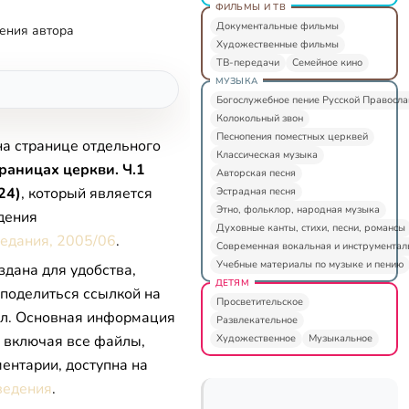
ФИЛЬМЫ И ТВ
Документальные фильмы
ения автора
Художественные фильмы
ТВ-передачи
Семейное кино
МУЗЫКА
Богослужебное пение Русской Правосл
Колокольный звон
Песнопения поместных церквей
на странице отдельного
Классическая музыка
раницах церкви. Ч.1
Авторская песня
24)
, который является
Эстрадная песня
Этно, фольклор, народная музыка
дения
Духовные канты, стихи, песни, романсы
едания, 2005/06
.
Современная вокальная и инструментал
Учебные материалы по музыке и пению
здана для удобства,
ДЕТЯМ
 поделиться ссылкой на
Просветительское
л. Основная информация
Развлекательное
Художественное
Музыкальное
, включая все файлы,
ентарии, доступна на
ведения
.