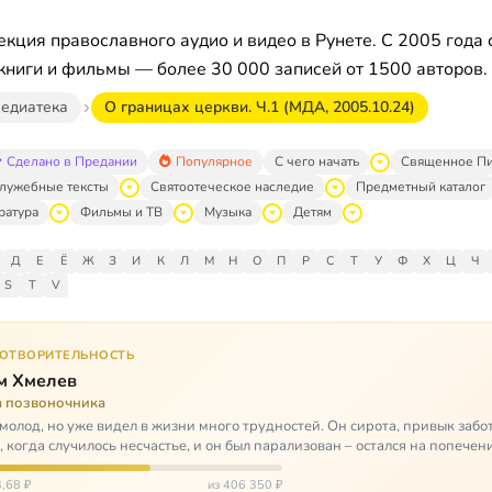
кция православного аудио и видео в Рунете. С 2005 года 
книги и фильмы — более 30 000 записей от 1500 авторов.
едиатека
О границах церкви. Ч.1 (МДА, 2005.10.24)
Сделано в Предании
Популярное
С чего начать
Священное П
лужебные тексты
Святоотеческое наследие
Предметный каталог
ратура
Фильмы и ТВ
Музыка
Детям
Д
Е
Ё
Ж
З
И
К
Л
М
Н
О
П
Р
С
Т
У
Ф
Х
Ц
Ч
S
T
V
ГОТВОРИТЕЛЬНОСТЬ
м Хмелев
а позвоночника
молод, но уже видел в жизни много трудностей. Он сирота, привык забот
о, когда случилось несчастье, и он был парализован – остался на попечен
,68 ₽
из 406 350 ₽