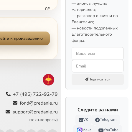
— анонсы лучших
материалов;
— разговор о жизни по
Евангелию;
— новости подопечных
Благотворительного
ейти к произведению
фонда.
Подписаться
+7 (495) 722-92-79
fond@predanie.ru
Следите за нами
support@predanie.ru
VK
Telegram
(техн.вопросы)
Макс
YouTube