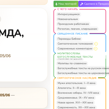
Наш лекторий
Сделано в Предан
С ЧЕГО НАЧАТЬ
Интересующимся
Новоначальным
Приходским работникам
(МДА,
Регентам, певчим, клирошанам
СВЯЩЕННОЕ ПИСАНИЕ
Переводы Библии
Святоотеческие толкования
Современные комментарии
МОЛИТВОСЛОВЫ.
05/06
БОГОСЛУЖЕБНЫЕ ТЕКСТЫ
Молитвы по-русски
Молитвы по-славянски
Богослужебные тексты на русском язык
Богослужебные тексты на церковнослав
СВЯТООТЕЧЕСКОЕ НАСЛЕДИЕ
Мужи апостольские. I—II века
Апологеты. II—III века
Вселенские соборы. IV—VIII века
05/06
—
Средневековье. IX—XV века
Новое время. XVI—XIX века
Современность. XX—XXI века