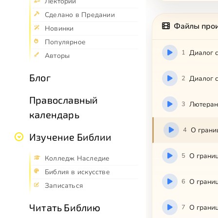
Лекторий
Сделано в Предании
Файлы про
Новинки
Популярное
1
Диалог с
Авторы
Блог
2
Диалог с
Православный
3
Лютеранс
календарь
4
О границ
Изучение Библии
5
О границ
Колледж Наследие
Библия в искусстве
6
О границ
Записаться
Читать Библию
7
О границ