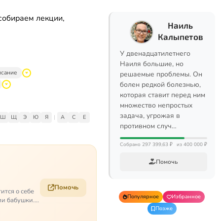
собираем лекции,
Наиль
Калыпетов
У двенадцатилетнего
Наиля большие, но
исание
решаемые проблемы. Он
болен редкой болезнью,
которая ставит перед ним
множество непростых
задача, угрожая в
Ш
Щ
Э
Ю
Я
|
A
C
E
противном случ…
Собрано 297 399,63 ₽
из 400 000 ₽
Помочь
Помочь
ится о себе
Популярное
Избранное
ии бабушки.
Позже