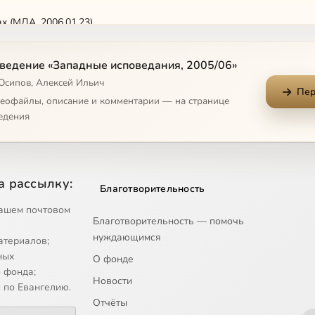
х (МДА, 2006.01.23)
м курса (МДА, 2005.09.12)
ведение «Западные исповедания, 2005/06»
 Осипов, Алексей Ильич
Пер
низме (МДА, 2006.04.10)
деофайлы, описание и комментарии — на странице
едения
е таинств (МДА, 2006.04.03)
 протестантизма (МДА, 2006.03.13)
а рассылку:
Благотворительность
католицизма (МДА, 2005.09.26)
ашем почтовом
Благотворительность — помочь
нуждающимся
атериалов;
нтизм (МДА, 2006.02.06)
ных
О фонде
 фонда;
Новости
конфессий (МДА, 2006.03.27)
 по Евангелию.
Отчёты