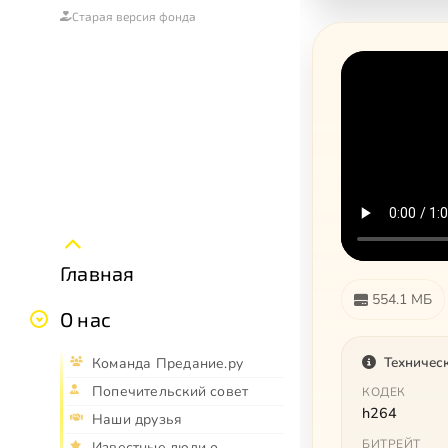
Старая версия фонда
Главная
554.1 МБ
О нас
Техничес
Команда Предание.ру
Попечительский совет
КОДЕК
h264
Наши друзья
БИТРЕЙТ
Известные люди о