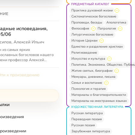
ПРЕДМЕТНЫЙ КАТАЛОГ
Практика духовной жизни
НИЕ
Систематическое богословие
Проповеди, беседы
Апологетика
адные исповедания,
Философия
Патрология
5/06
Литургическое богословие
История Церкви
сипов, Алексей Ильич
Единство и разделения христиан
 из самых ярких
Религиоведение
ославных богословов нашего
Искусство и культура
ени профессор Алексей
Политика. Экономика. Общество. Публи
ч Осипов рассказывает об
чиях православия и западных
Жития святых, биографии
ти к произведению
тианских...
Мемуары, дневники, письма
Семья и воспитание
Психология и терапия
Материалы о благотворительности
Материалы на иностранных языках
ылки
ХУДОЖЕСТВЕННАЯ ЛИТЕРАТУРА
Русская литература
роизведения
Переводная поэзия
Русская поэзия
произведении
Зарубежная литература