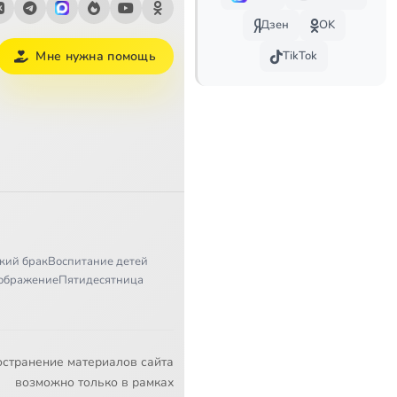
Дзен
OK
TikTok
Мне нужна помощь
кий брак
Воспитание детей
ображение
Пятидесятница
остранение материалов сайта
возможно только в рамках