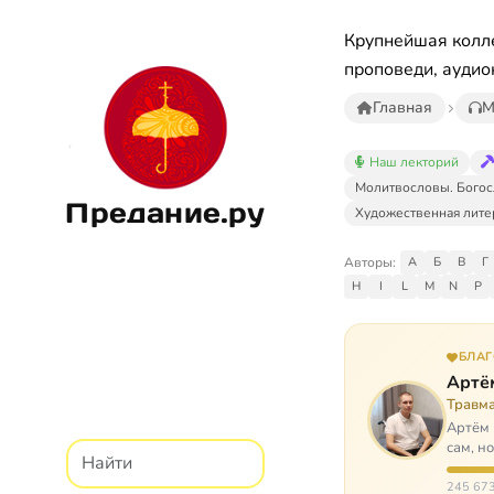
Крупнейшая колле
проповеди, аудио
Главная
М
Наш лекторий
Молитвословы. Богос
Предание.ру
Художественная лите
Авторы:
А
Б
В
Г
H
I
L
M
N
P
БЛА
Артё
Травм
Артём 
сам, н
И кр…
245 673