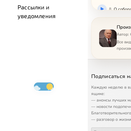
Рассылки и
8
О собора
уведомления
9
Обзор те
Произ
Автор:
10
Об экуме
Все ви
произв
11
Понимани
12
Принципы
Подписаться н
13
Природа 
Каждую неделю в в
ящике:
— анонсы лучших м
14
Протеста
— новости подопеч
Благотворительного
15
Разница 
— разговор о жизни