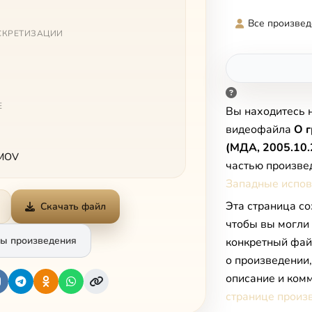
Все произвед
СКРЕТИЗАЦИИ
Е
Вы находитесь 
видеофайла
О г
(МДА, 2005.10.
 MOV
частью произве
Западные испов
Эта страница со
Скачать файл
чтобы вы могли
ы произведения
конкретный фай
о произведении
описание и комм
странице произ