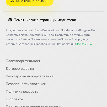
Мне нужна помощь
Тематические страницы медиатеки
Рождество Христово
Пасха
Великий пост
Пост
Молитва
Литургия
Бог
Святость
О любви
Христианский брак
Воспитание детей
Смерть
Как читать Библию
Зачем нужна религия
Покров Богородицы
Успение Богородицы
Преображение
Пятидесятница
Все темы →
Благотворительность
Договор оферты
Регулярные пожертвования
Безопасность платежей
Политика возврата
О проекте
Политика персональных данных