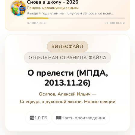
Снова в школу – 2026
Помощь малоимущим семьям
Каждый год летом мы получаем запросы со всей
России: помогите собраться в школу. Семьи с больными
детьми или родителями, семьи без пап или мам,
67 087,26 ₽
из 300 000 ₽
многодетные. Для многих из них покуп…
ВИДЕОФАЙЛ
ОТДЕЛЬНАЯ СТРАНИЦА ФАЙЛА
О прелести (МПДА,
2013.11.26)
Осипов, Алексей Ильич
—
Спецкурс о духовной жизни. Новые лекции
1.0 ГБ
Часть произведения