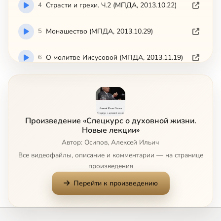
4
Страсти и грехи. Ч.2 (МПДА, 2013.10.22)
5
Монашество (МПДА, 2013.10.29)
6
О молитве Иисусовой (МПДА, 2013.11.19)
7
О прелести (МПДА, 2013.11.26)
Сейчас
8
О прелести. Ч.2 (МПДА, 2013.12.10)
Произведение «Спецкурс о духовной жизни.
Новые лекции»
9
О духовничестве (МПДА, 2013.12.10)
Автор: Осипов, Алексей Ильич
Все видеофайлы, описание и комментарии — на странице
10
О чудесах (МПДА, 2014.01.21)
произведения
Перейти к произведению
11
О видениях (МПДА, 2014.01.28)
12
Законы духовной жизни (МПДА, 2014.01.28)