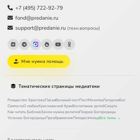
+7 (495) 722-92-79
fond@predanie.ru
support@predanie.ru
(техн.вопросы)
Мне нужна помощь
Тематические страницы медиатеки
Рождество Христово
Пасха
Великий пост
Пост
Молитва
Литургия
Бог
Святость
О любви
Христианский брак
Воспитание детей
Смерть
Как читать Библию
Зачем нужна религия
Покров Богородицы
Успение Богородицы
Преображение
Пятидесятница
Все темы →