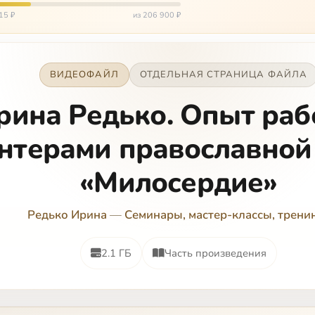
 была невозмож…
15 ₽
из 206 900 ₽
ВИДЕОФАЙЛ
ОТДЕЛЬНАЯ СТРАНИЦА ФАЙЛА
рина Редько. Опыт раб
нтерами православной
«Милосердие»
Редько Ирина
—
Семинары, мастер-классы, трени
2.1 ГБ
Часть произведения