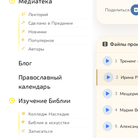
Медиатека
Поделиться:
Лекторий
Сделано в Предании
Новинки
Популярное
Файлы про
Авторы
1
Тренинг
Блог
Православный
2
Ирина Р
календарь
3
Мещерин
Изучение Библии
4
Мария В
Колледж Наследие
Библия в искусстве
5
Алексан
Записаться