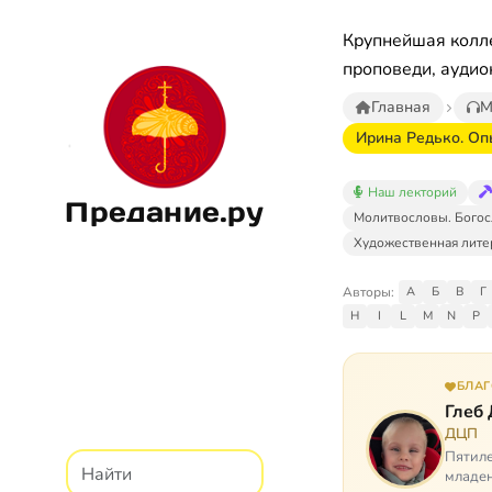
Крупнейшая колле
проповеди, аудио
Главная
М
Ирина Редько. Оп
Наш лекторий
Предание.ру
Молитвословы. Богос
Художественная лите
Авторы:
А
Б
В
Г
H
I
L
M
N
P
БЛА
Глеб
ДЦП
Пятиле
младен