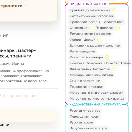
ПРЕДМЕТНЫЙ КАТАЛОГ
 тренинги
—
Практика духовной жизни
Систематическое богословие
Проповеди, беседы
Апологетика
Философия
Патрология
Литургическое богословие
НИЕ
История Церкви
Единство и разделения христиан
инары, мастер-
Религиоведение
ссы, тренинги
Искусство и культура
едько Ирина
Политика. Экономика. Общество. Публи
Жития святых, биографии
ниловцы» профессионально
Мемуары, дневники, письма
держивают и развивают
отворительные волонтерские
Семья и воспитание
кты. От доброй воли — к
Психология и терапия
ому делу!
Материалы о благотворительности
ти к произведению
Материалы на иностранных языках
ХУДОЖЕСТВЕННАЯ ЛИТЕРАТУРА
Русская литература
Переводная поэзия
Русская поэзия
ылки
Зарубежная литература