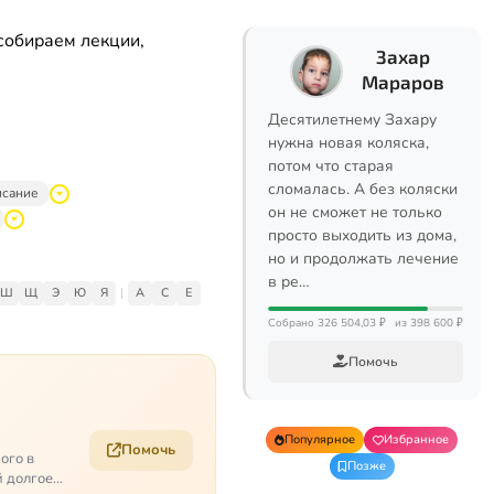
собираем лекции,
Захар
Мараров
Десятилетнему Захару
нужна новая коляска,
потом что старая
сломалась. А без коляски
исание
он не сможет не только
просто выходить из дома,
но и продолжать лечение
в ре…
Ш
Щ
Э
Ю
Я
|
A
C
E
Собрано 326 504,03 ₽
из 398 600 ₽
Помочь
Популярное
Избранное
Помочь
ого в
Позже
й долгое