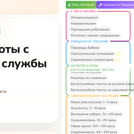
Наш лекторий
Сделано в Предан
С ЧЕГО НАЧАТЬ
Интересующимся
Новоначальным
Приходским работникам
Регентам, певчим, клирошанам
СВЯЩЕННОЕ ПИСАНИЕ
оты с
Переводы Библии
Святоотеческие толкования
 службы
Современные комментарии
МОЛИТВОСЛОВЫ.
БОГОСЛУЖЕБНЫЕ ТЕКСТЫ
Молитвы по-русски
Молитвы по-славянски
Богослужебные тексты на русском язык
Богослужебные тексты на церковнослав
нги
СВЯТООТЕЧЕСКОЕ НАСЛЕДИЕ
Мужи апостольские. I—II века
Апологеты. II—III века
Вселенские соборы. IV—VIII века
Средневековье. IX—XV века
Новое время. XVI—XIX века
Современность. XX—XXI века