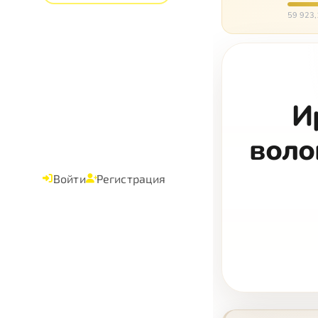
время
59 923,
И
воло
Войти
Регистрация