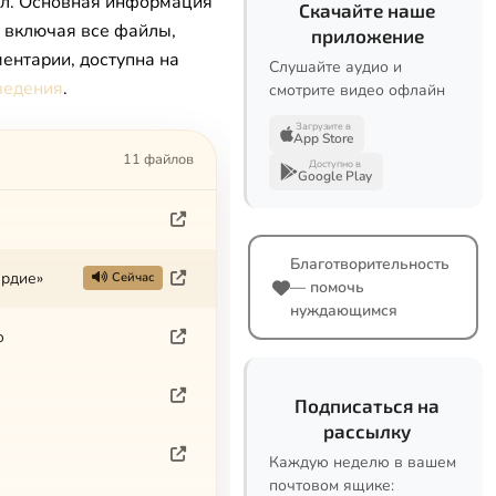
л. Основная информация
Скачайте наше
, включая все файлы,
приложение
ентарии, доступна на
Слушайте аудио и
ведения
.
смотрите видео офлайн
Загрузите в
App Store
11 файлов
Доступно в
Google Play
Благотворительность
ердие»
Сейчас
— помочь
нуждающимся
ю
Подписаться на
рассылку
Каждую неделю в вашем
почтовом ящике: