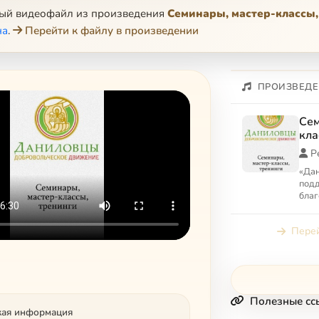
ный видеофайл из произведения
Семинары, мастер-классы,
на
.
Перейти к файлу в произведении
ПРОИЗВЕДЕ
Сем
кла
Р
«Да
под
благ
прое
добр
Перей
Полезные сс
кая информация