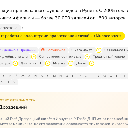
кция православного аудио и видео в Рунете. С 2005 года 
книги и фильмы — более 30 000 записей от 1500 авторов.
едиатека
ыт работы с волонтерами православной службы «Милосердие»
Сделано в Предании
Популярное
С чего начать
Священное П
лужебные тексты
Святоотеческое наследие
Предметный каталог
ратура
Фильмы и ТВ
Музыка
Детям
Д
Е
Ё
Ж
З
И
К
Л
М
Н
О
П
Р
С
Т
У
Ф
Х
Ц
Ч
S
T
V
ГОТВОРИТЕЛЬНОСТЬ
 Дроздецкий
тний Глеб Дроздецкий живёт в Иркутске. У Глеба ДЦП из-за перенесённ
честве менингита, но его положение осложняется эпилепсией, с которо