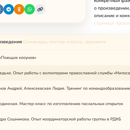
конкретный фай
о произведении
описание и комм
странице произ
изведения
Семинары, мастер-классы, тренинги
 «Поющих клоунов»
едько. Опыт работы с волонтерами православной службы «Милос
ов Андрей, Алексеевская Лидия. Тренинг по командообразовани
одинская. Мастер-класс по изготовлению пасхальных открыток
дра Сошникова. Опыт координаторской работы группы в РДКБ