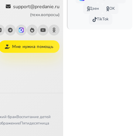
support@predanie.ru
Дзен
OK
(техн.вопросы)
TikTok
Мне нужна помощь
кий брак
Воспитание детей
ображение
Пятидесятница