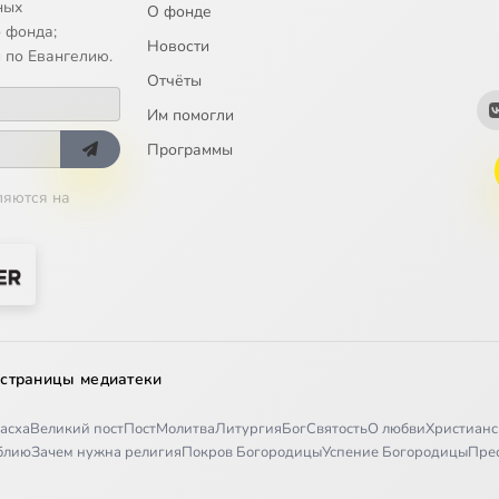
ных
О фонде
 фонда;
Новости
 по Евангелию.
Отчёты
Им помогли
Программы
ляются на
 страницы медиатеки
асха
Великий пост
Пост
Молитва
Литургия
Бог
Святость
О любви
Христианс
иблию
Зачем нужна религия
Покров Богородицы
Успение Богородицы
Пре