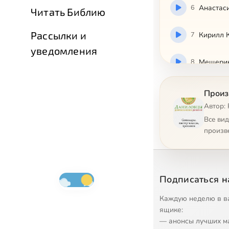
6
Анастас
Читать Библию
Рассылки и
7
Кирилл К
уведомления
8
Мещерин
9
Виктория
Произ
Автор:
10
Игорь Су
Все ви
произв
11
Алена Х
Подписаться н
Каждую неделю в в
ящике:
— анонсы лучших м