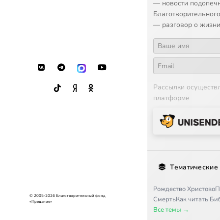
— новости подопеч
Благотворительного
— разговор о жизни
Рассылки осуществ
платформе
Тематические
Рождество Христово
П
© 2005-2026 Благотворительный фонд
Смерть
Как читать Б
«Предание»
Все темы →