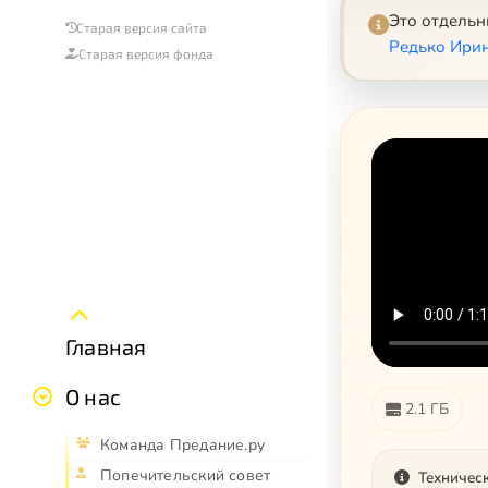
Это отдель
Старая версия сайта
Редько Ири
Старая версия фонда
Главная
О нас
2.1 ГБ
Команда Предание.ру
Попечительский совет
Техничес