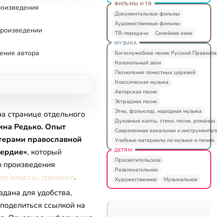
ФИЛЬМЫ И ТВ
роизведения
Документальные фильмы
Художественные фильмы
произведении
ТВ-передачи
Семейное кино
МУЗЫКА
ения автора
Богослужебное пение Русской Правосл
Колокольный звон
Песнопения поместных церквей
Классическая музыка
Авторская песня
Эстрадная песня
Этно, фольклор, народная музыка
на странице отдельного
Духовные канты, стихи, песни, романсы
ина Редько. Опыт
Современная вокальная и инструментал
нтерами православной
Учебные материалы по музыке и пению
ДЕТЯМ
ердие»
, который
Просветительское
ю произведения
Развлекательное
ер-классы, тренинги
.
Художественное
Музыкальное
здана для удобства,
 поделиться ссылкой на