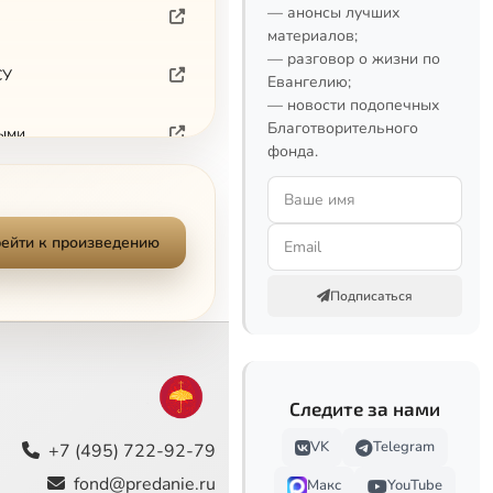
— анонсы лучших
материалов;
— разговор о жизни по
СУ
Евангелию;
— новости подопечных
Благотворительного
ными
фонда.
ейти к произведению
Подписаться
Следите за нами
VK
Telegram
+7 (495) 722-92-79
fond@predanie.ru
Макс
YouTube