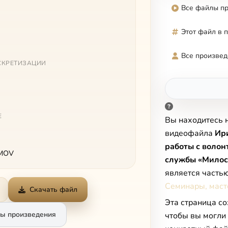
Все файлы п
Этот файл в 
Все произвед
СКРЕТИЗАЦИИ
Е
Вы находитесь 
видеофайла
Ир
работы с воло
 MOV
службы «Милос
является часть
Семинары, маст
Скачать файл
Эта страница со
ы произведения
чтобы вы могли