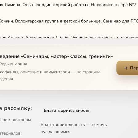
ия Лямина. Опыт координаторской работы в Наркодиспансере №7
очкин. Волонтерская группа в детской больнице. Семинар для РГ
ов Андрей, Алексеевская Лидия. Окончание контакта с подопеч
 Невская. Как провести собеседование и отбор волонтеров
ведение «Семинары, мастер-классы, тренинги»
 Редько Ирина
Пер
мин. Паблик в ВКонтакте
деофайлы, описание и комментарии — на странице
едения
арактерова. Волонтеры-новички
а рассылку:
Благотворительность
ашем почтовом
Благотворительность — помочь
нуждающимся
атериалов;