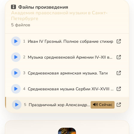
Файлы произведения
Академия православной музыки в Санкт-
Петербурге
5 файлов
1
Иван IV Грозный. Полное собрание стихир
2
Музыка средневековой Армении IV–XII вв. Ансамбль Гегард
3
Средневековая армянская музыка. Таги
4
Средневековая музыка Сербии XIV–XVIII вв.
5
Праздничный хор Александро-Свирского монастыря
Сейчас