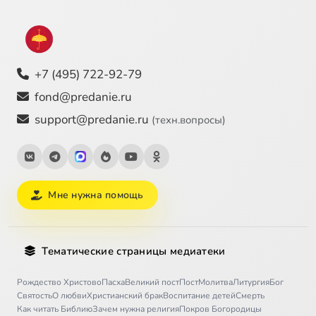
+7 (495) 722-92-79
fond@predanie.ru
support@predanie.ru
(техн.вопросы)
Мне нужна помощь
Тематические страницы медиатеки
Рождество Христово
Пасха
Великий пост
Пост
Молитва
Литургия
Бог
Святость
О любви
Христианский брак
Воспитание детей
Смерть
Как читать Библию
Зачем нужна религия
Покров Богородицы