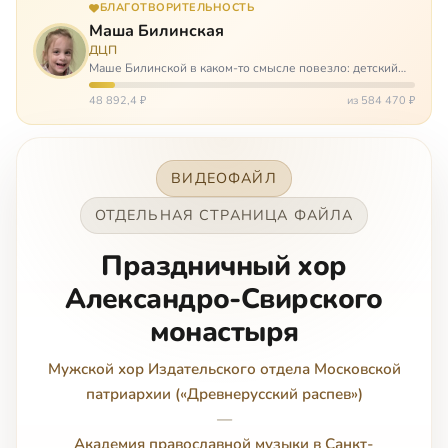
БЛАГОТВОРИТЕЛЬНОСТЬ
Маша Билинская
ДЦП
Маше Билинской в каком-то смысле повезло: детский
церебральный паралич зацепил её не очень сильно. Но
всё-таки есть диагноз и есть немалые проблемы – Маша
48 892,4 ₽
из 584 470 ₽
неправильно ходит, и от т…
ВИДЕОФАЙЛ
ОТДЕЛЬНАЯ СТРАНИЦА ФАЙЛА
Праздничный хор
Александро-Свирского
монастыря
Мужской хор Издательского отдела Московской
патриархии («Древнерусский распев»)
—
Академия православной музыки в Санкт-