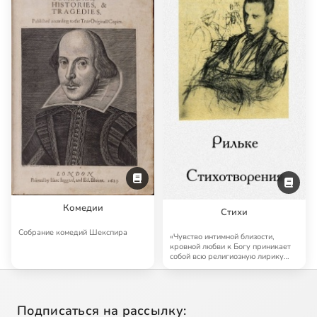
Комедии
Стихи
Собрание комедий Шекспира
«Чувство интимной близости,
кровной любви к Богу приникает
собой всю религиозную лирику
Рильке, и он…
Подписаться на рассылку: