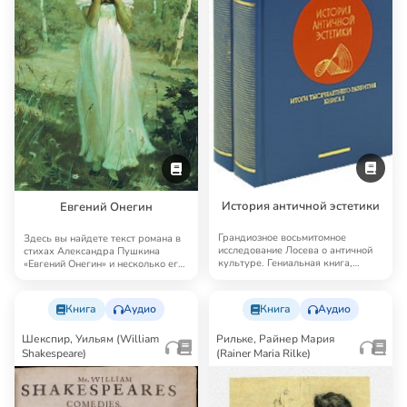
История античной эстетики
Евгений Онегин
Грандиозное восьмитомное
Здесь вы найдете текст романа в
исследование Лосева о античной
стихах Александра Пушкина
культуре. Гениальная книга,
«Евгений Онегин» и несколько его
далеко выходящая…
аудиоверс…
Книга
Аудио
Книга
Аудио
Шекспир, Уильям (William
Рильке, Райнер Мария
Shakespeare)
(Rainer Maria Rilke)