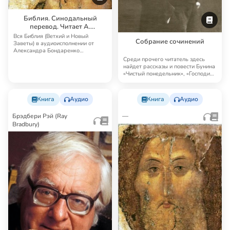
Библия. Синодальный
перевод. Читает А.
Бондаренко и И.
Вся Библия (Ветхий и Новый
Собрание сочинений
Прудовский
Заветы) в аудиоисполнении от
Александра Бондаренко
Синодальный перевод — …
Среди прочего читатель здесь
найдет рассказы и повести Бунина
«Чистый понедельник», «Господин
из Сан…
Книга
Аудио
Книга
Аудио
Брэдбери Рэй (Ray
—
Bradbury)