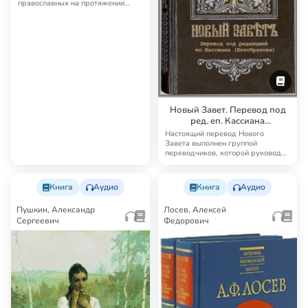
православных на протяжении
многих лет. Четьи…
Новый Завет. Перевод под
ред. еп. Кассиана
(Безобразова)
Настоящий перевод Нового
Завета выполнен группой
переводчиков, которой руководил
известный русский б…
Книга
Аудио
Книга
Аудио
Пушкин, Александр
Лосев, Алексей
Сергеевич
Федорович