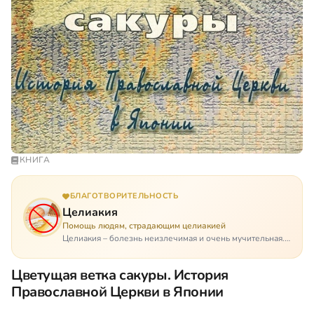
КНИГА
БЛАГОТВОРИТЕЛЬНОСТЬ
Целиакия
Помощь людям, страдающим целиакией
Целиакия – болезнь неизлечимая и очень мучительная.
При этом ею невозможно заразиться. Больной
целиакией страдает в одиночестве, не представляя
Цветущая ветка сакуры. История
опасности ни для кого, кроме своих п…
Православной Церкви в Японии