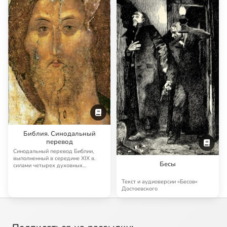
Библия. Синодальный
перевод
Синодальный перевод Библии,
выполненный в середине XIX в.
Бесы
силами четырех духовных
академий, до сих п…
Текст и аудиоверсии «Бесов»
Достоевского