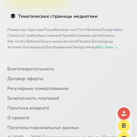
Тематические страницы медиатеки
Рождество Христово
Пасха
Великий пост
Пост
Молитва
Литургия
Бог
Святость
О любви
Христианский брак
Воспитание детей
Смерть
Как читать Библию
Зачем нужна религия
Покров Богородицы
Успение Богородицы
Преображение
Пятидесятница
Все темы →
Благотворительность
Договор оферты
Регулярные пожертвования
Безопасность платежей
Политика возврата
О проекте
Политика персональных данных