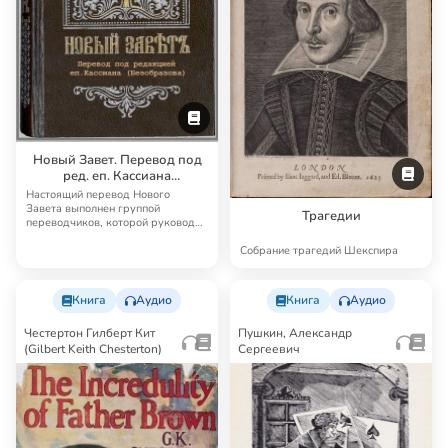
Новый Завет. Перевод под
ред. еп. Кассиана
(Безобразова)
Настоящий перевод Нового
Завета выполнен группой
Трагедии
переводчиков, которой руководил
известный русский б…
Собрание трагедий Шекспира
Книга
Аудио
Книга
Аудио
Честертон Гилберт Кит
Пушкин, Александр
(Gilbert Keith Chesterton)
Сергеевич