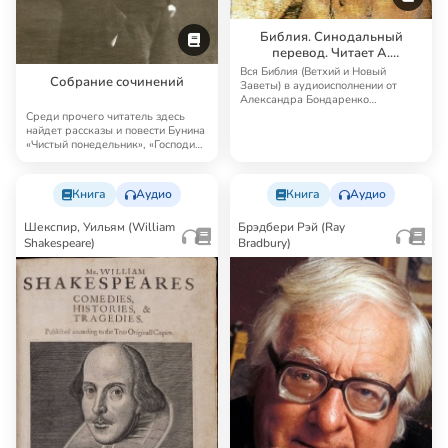
Библия. Синодальный
перевод. Читает А.
Бондаренко и И.
Вся Библия (Ветхий и Новый
Собрание сочинений
Прудовский
Заветы) в аудиоисполнении от
Александра Бондаренко
Синодальный перевод — …
Среди прочего читатель здесь
найдет рассказы и повести Бунина
«Чистый понедельник», «Господин
из Сан…
Книга
Аудио
Книга
Аудио
Шекспир, Уильям (William
Брэдбери Рэй (Ray
Shakespeare)
Bradbury)