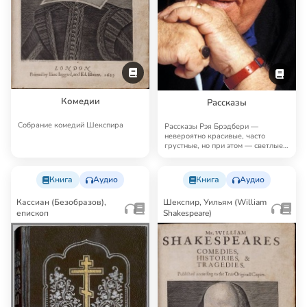
Комедии
Рассказы
Собрание комедий Шекспира
Рассказы Рэя Брэдбери —
невероятно красивые, часто
грустные, но при этом — светлые,
человечные, поэт…
Книга
Аудио
Книга
Аудио
Кассиан (Безобразов),
Шекспир, Уильям (William
епископ
Shakespeare)