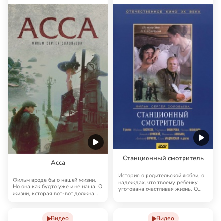
Станционный смотритель
Асса
История о родительской любви, о
Фильм вроде бы о нашей жизни.
надеждах, что твоему ребенку
Но она как будто уже и не наша. О
уготована счастливая жизнь. О
жизни, которая вот-вот должна
том, что …
случит…
Видео
Видео