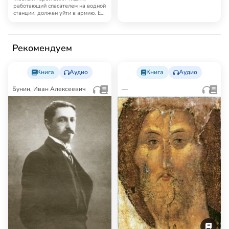
романтична и каже…
работающий спасателем на водной
станции, должен уйти в армию. Его
матушка …
Рекомендуем
Книга
Аудио
Книга
Аудио
Бунин, Иван Алексеевич
—