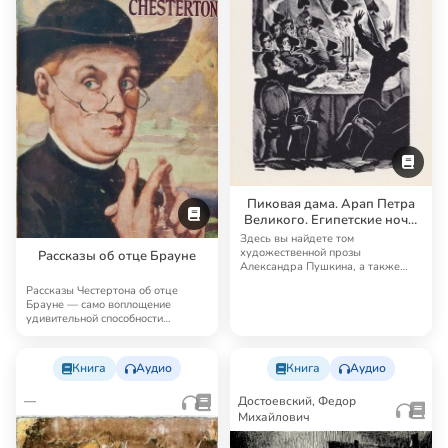
Пиковая дама. Арап Петра
Великого. Египетские ночи.
Путешествие в Арзрум.
Здесь вы найдете том
Другая художественная
художественной прозы
Рассказы об отце Брауне
Александра Пушкина, а также
проза
несколько аудиоспектаклей и ау…
Рассказы Честертона об отце
Брауне — само воплощение
удивительной способности
английской литературы …
Книга
Аудио
Книга
Аудио
—
Достоевский, Федор
Михайлович