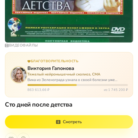
ВИДЕОФАЙЛЫ
БЛАГОТВОРИТЕЛЬНОСТЬ
Виктория Гапонова
Тяжелый нейромышечный сколиоз, СМА
Вика из Зеленограда узнала о своей болезни уже
будучи в сознательном возрасте. Ей пришлось
привыкать к инвалидной коляске и сильнейшему
863 613,66 ₽
из 1 745 200 ₽
сколиозу, постоянным болям и растущей беспом…
Сто дней после детства
Смотреть