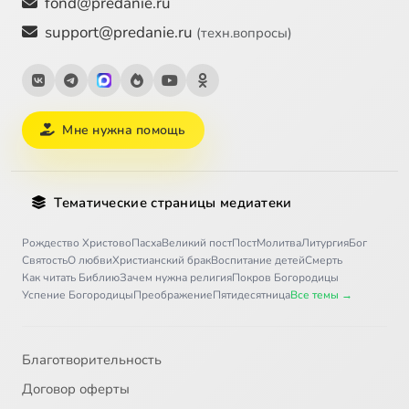
fond@predanie.ru
support@predanie.ru
(техн.вопросы)
Мне нужна помощь
Тематические страницы медиатеки
Рождество Христово
Пасха
Великий пост
Пост
Молитва
Литургия
Бог
Святость
О любви
Христианский брак
Воспитание детей
Смерть
Как читать Библию
Зачем нужна религия
Покров Богородицы
Успение Богородицы
Преображение
Пятидесятница
Все темы →
Благотворительность
Договор оферты