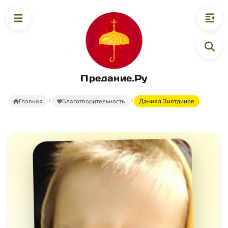
Предание.Ру
Главная
Благотворительность
Даниял Зиятдинов