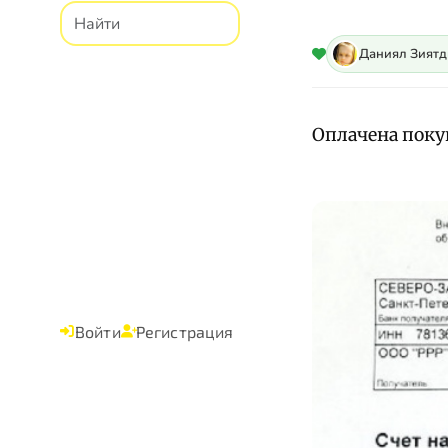
Даниял Зият
Оплачена поку
Войти
Регистрация