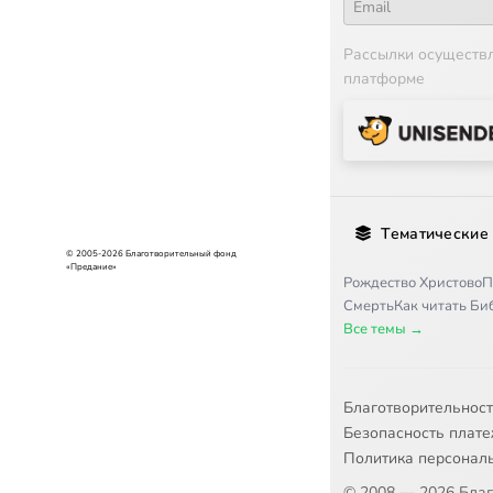
Рассылки осуществ
платформе
Тематические
© 2005-2026 Благотворительный фонд
«Предание»
Рождество Христово
П
Смерть
Как читать Б
Все темы →
Благотворительнос
Безопасность плат
Политика персонал
© 2008 — 2026 Бла