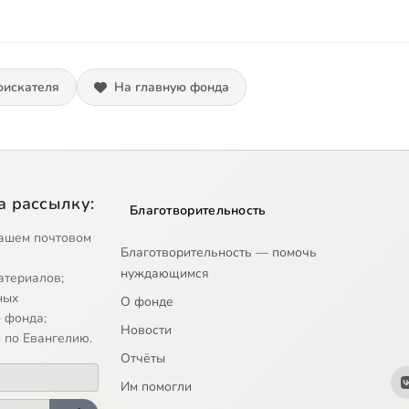
оискателя
На главную фонда
а рассылку:
Благотворительность
ашем почтовом
Благотворительность — помочь
нуждающимся
атериалов;
ных
О фонде
 фонда;
Новости
 по Евангелию.
Отчёты
Им помогли