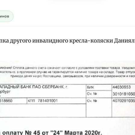
динов
пка другого инвалидного кресла-коляски Дания