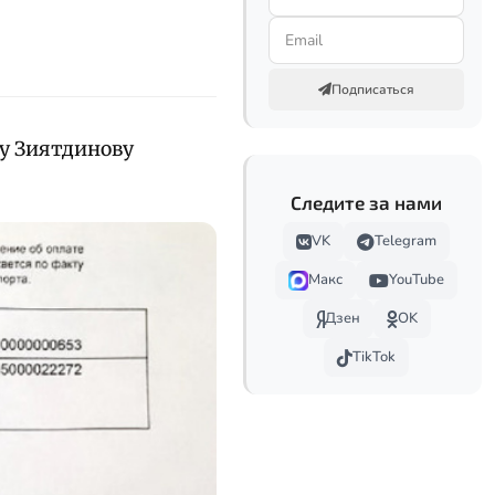
Подписаться
лу Зиятдинову
Следите за нами
VK
Telegram
Макс
YouTube
Дзен
OK
TikTok