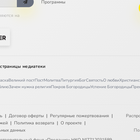
Программы
ляются на
 страницы медиатеки
асха
Великий пост
Пост
Молитва
Литургия
Бог
Святость
О любви
Христианс
иблию
Зачем нужна религия
Покров Богородицы
Успение Богородицы
Пре
ть
|
Договор оферты
|
Регулярные пожертвования
|
Распр
ежей
|
Политика возврата
|
О проекте
|
ьных данных
По
готворительный фонд «Предание» НКО №7712031589