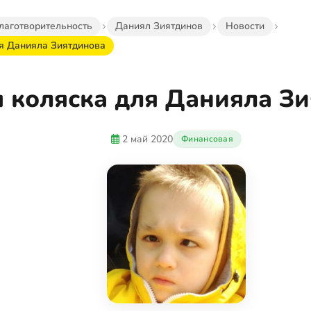
лаготворительность
Даниял Зиятдинов
Новости
я Данияла Зиятдинова
 коляска для Данияла З
2 май 2020
Финансовая