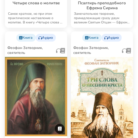
Четыре слова о молитве
Псалтирь преподобного
Ефрема Сирина
Самое краткое, но при этом
Замечательное творение,
практическое наставление о
принадлежащие сразу двум
молитве. В книгу «Четыре слова о
великим Святым Отцам — Ефрему
молитве» Феоф…
Сирину (как автору те…
Книга
Аудио
Книга
Аудио
Феофан Затворник,
Феофан Затворник,
святитель
святитель