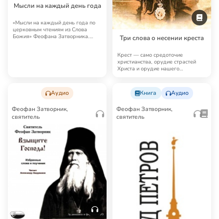
Мысли на каждый день года
«Мысли на каждый день года по
церковным чтениям из Слова
Божия» Феофана Затворника.
Три слова о несении креста
День за днем свя…
Крест — само средоточие
христианства, орудие страстей
Христа и орудие нашего
спасения… Феофан Затвор…
Аудио
Книга
Аудио
Феофан Затворник,
Феофан Затворник,
святитель
святитель