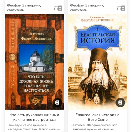
Феофан Затворник,
Феофан Затворник,
святитель
святитель
Что есть духовная жизнь и
Евангельская история о
как на нее настроиться
Боге Сыне
Пожалуй, самое ценное в
Святитель Феофан считал, что
наследии Феофана Затворника —
Евангелие нужно не столько