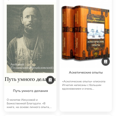
Аскетические опыты
«Аскетические опыты» епископа
Игнатия написаны с большим
вдохновением и очень
Путь умного делания
выразительно. Начертыв…
О молитве Иисусовой и
Божественной Благодати. «В
книге, на основе личного опыта,
представлена святоо…