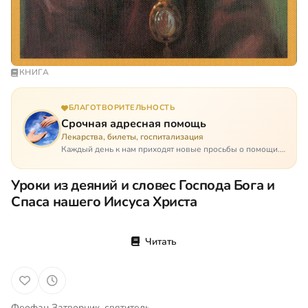
КНИГА
БЛАГОТВОРИТЕЛЬНОСТЬ
Срочная адресная помощь
Лекарства, билеты, госпитализация
Каждый день к нам приходят новые просьбы о помощи.
Часто оказывается, что помощь нужна даже не сегодня –
она нужна была вчера: в приеме лекарств образовался
Уроки из деяний и словес Господа Бога и
недопустимый, опасный п…
Спаса нашего Иисуса Христа
Читать
Феофан Затворник, святитель