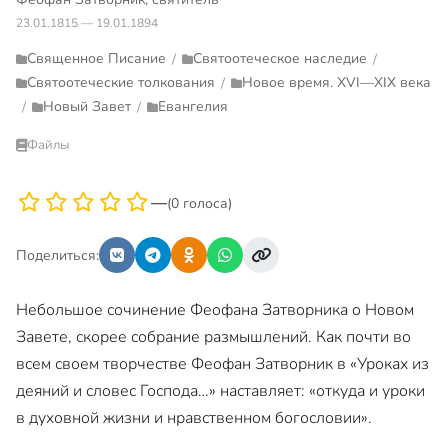
23.01.1815 — 19.01.1894
Священное Писание
Святоотеческое наследие
/
/
Святоотеческие толкования
Новое время. XVI—XIX века
/
Новый Завет
Евангелия
/
/
Файлы
—
(0 голоса)
Поделиться:
Небольшое сочинение Феофана Затворника о Новом
Завете, скорее собрание размышлений. Как почти во
всем своем творчестве Феофан Затворник в «Уроках из
деяний и словес Господа…» наставляет: «откуда и уроки
в духовной жизни и нравственном богословии».