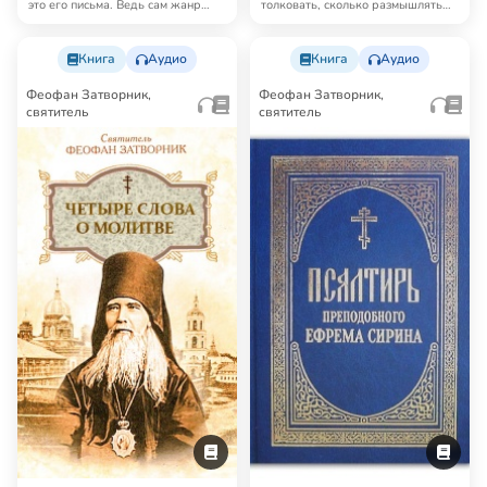
это его письма. Ведь сам жанр
толковать, сколько размышлять
письма предполаг…
над ним. Плодо…
Книга
Аудио
Книга
Аудио
Феофан Затворник,
Феофан Затворник,
святитель
святитель