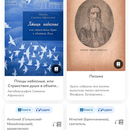
Письма
Птицы небесные, или
Странствия души в объятиях
Здесь собраны все восемь
Бога
выпусков писем святителя
Автобиография Симеона
Феофана Затворника.
Афонского
Эпистолярное наследие Феофана
…
Книга
Аудио
Книга
Аудио
Антоний (Голынский-
Игнатий (Брянчанинов),
Михайловский),
святитель
архиепископ