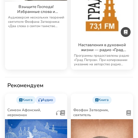
Взыщите Господа!
Избранные слова и
поучения
Аудиоверсия нескольких творений
святителя Феофана Затворника:
«Два слова о святом таинстве
крещения»…
Наставления в духовной
жизни — радио «Град
Петров»
Программы предоставлены радио
«Град Петров». При копировании
указание на авторство радио
«Град Петро…
Рекомендуем
Книга
Аудио
Книга
Симеон Афонский,
Феофан Затворник,
иеромонах
святитель