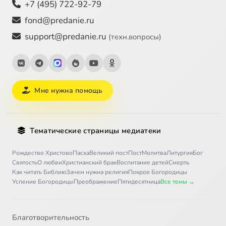
+7 (495) 722-92-79
fond@predanie.ru
support@predanie.ru
(техн.вопросы)
Мне нужна помощь
Тематические страницы медиатеки
Рождество Христово
Пасха
Великий пост
Пост
Молитва
Литургия
Бог
Святость
О любви
Христианский брак
Воспитание детей
Смерть
Как читать Библию
Зачем нужна религия
Покров Богородицы
Успение Богородицы
Преображение
Пятидесятница
Все темы →
Благотворительность