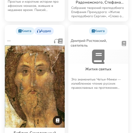
Простые и короткие истории про
Радонежского, Стефана
афонских монахов, живших в
Пермского и др. творения
Собрание творений преподобного
недавнее время. Паисий
Епифания Премудрого: «Житие
Святогорец рассказы…
преподобного Сергия», «Слово о
житии и уч…
Книга
Аудио
Книга
—
Дмитрий Ростовский,
святитель
Жития святых
Это знаменитые Четьи-Минеи —
излюбленное чтение русских
православных на протяжении
многих лет. Четьи…
Библия. Синодальный