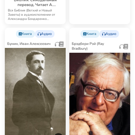
перевод. Читает А.
Бондаренко и И.
Вся Библия (Ветхий и Новый
Прудовский
Заветы) в аудиоисполнении от
Александра Бондаренко
Синодальный перевод — …
Книга
Аудио
Книга
Аудио
Бунин, Иван Алексеевич
Брэдбери Рэй (Ray
Bradbury)