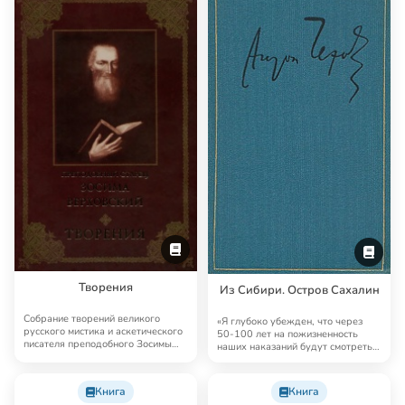
Творения
Из Сибири. Остров Сахалин
Собрание творений великого
«Я глубоко убежден, что через
русского мистика и аскетического
50-100 лет на пожизненность
писателя преподобного Зосимы
наших наказаний будут смотреть с
(Верховског…
тем же не…
Книга
Книга