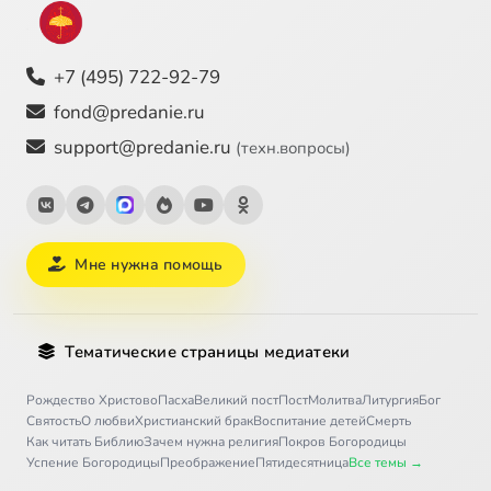
+7 (495) 722-92-79
fond@predanie.ru
support@predanie.ru
(техн.вопросы)
Мне нужна помощь
Тематические страницы медиатеки
Рождество Христово
Пасха
Великий пост
Пост
Молитва
Литургия
Бог
Святость
О любви
Христианский брак
Воспитание детей
Смерть
Как читать Библию
Зачем нужна религия
Покров Богородицы
Успение Богородицы
Преображение
Пятидесятница
Все темы →