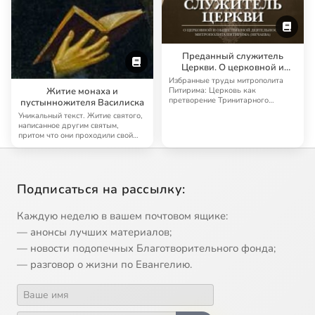
Преданный служитель
Церкви. О церковной и
общественной деятельности
Избранные труды митрополита
митрополита Питирима
Житие монаха и
Питирима: Церковь как
претворение Тринитарного
(Нечаева)
пустынножителя Василиска
Домостроительства; Церков…
Уникальный текст. Житие святого,
написанное другим святым,
притом что они проходили свой
аскетически…
Подписаться на рассылку:
Каждую неделю в вашем почтовом ящике:
— анонсы лучших материалов;
— новости подопечных Благотворительного фонда;
— разговор о жизни по Евангелию.