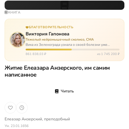
КНИГА
БЛАГОТВОРИТЕЛЬНОСТЬ
Виктория Гапонова
Тяжелый нейромышечный сколиоз, СМА
Вика из Зеленограда узнала о своей болезни уже
будучи в сознательном возрасте. Ей пришлось
привыкать к инвалидной коляске и сильнейшему
861 838,03 ₽
из 1 745 200 ₽
сколиозу, постоянным болям и растущей беспом…
Житие Елеазара Анзерского, им самим
написанное
Читать
Елеазар Анзерский, преподобный
Ум. 23.01.1656