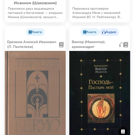
Иоанном (Шаховским)
Переписка двух выдающихся
Переписка протоиерея
пастырей и богословов — владыки
Александра Меня с монахиней
Иоанна (Шаховского), несшего
Иоанной (Ю. Н. Рейтлингер). В
Благую Весть …
приложение включены н…
Книга
Книга
Аудио
Еремеев Алексей Иванович
Виктор (Мамонтов),
(Л. Пантелеев)
архимандрит