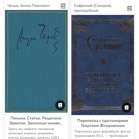
Чехов, Антон Павлович
Софроний (Сахаров),
преподобный
Письма. Статьи. Рецензии.
Переписка с протоиереем
Заметки. Записные книжки.
Георгием Флоровским
Дневники
Здесь вы найдете чеховские
Переписка двух виднейших фигур
записные книжки, дневники,
православия XX в. — протоиерея
статьи, рецензии, заметки 1881-