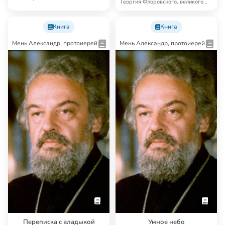
Георгия Флоровского, великого
1902, гимназиче…
богослов…
Книга
Книга
Мень Александр, протоиерей
Мень Александр, протоиерей
Переписка с владыкой
Умное небо