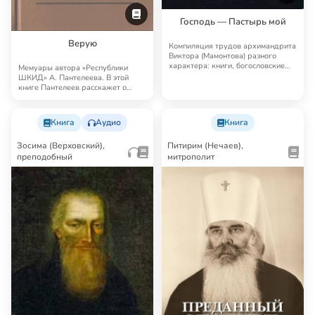
Господь — Пастырь мой
Верую
Компиляция трудов архимандрита
Виктора (Мамонтова) разного
характера: книги, богословские
Мемуары автора «Республики
статьи и д…
ШКИД» А. Пантелеева. В этой
книге Пантелеев расскажет о
своей вере, о дру…
Книга
Аудио
Книга
Зосима (Верховский),
Питирим (Нечаев),
преподобный
митрополит