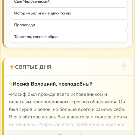
воплощение в Сыне Человеческом.
Сын Человеческий
История религии в двух томах
Проповеди
Таинство, слово и образ
СВЯТЫЕ ДНЯ
Иосиф Волоцкий, преподобный
«Иосиф был прежде всего исповедником и
властным проповедником строгого общежития. Он
был суров и резок, но больше всего к самому себе.
В его обители жизнь была жестока и тяжела, почти
непосильна. И прежде всего требовалась крайняя
собранность воли, последняя напряженность. С