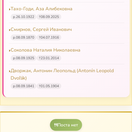
Тахо-Годи, Аза Алибековна
р.
26.10.1922
†
08.09.2025
Смирнов, Сергей Иванович
р.
08.09.1870
†
04.07.1916
Соколова Наталия Николаевна
р.
08.09.1925
†
23.01.2014
Дворжак, Антонин Леопольд (Antonín Leopold
Dvořák)
р.
08.09.1841
†
01.05.1904
Поста нет