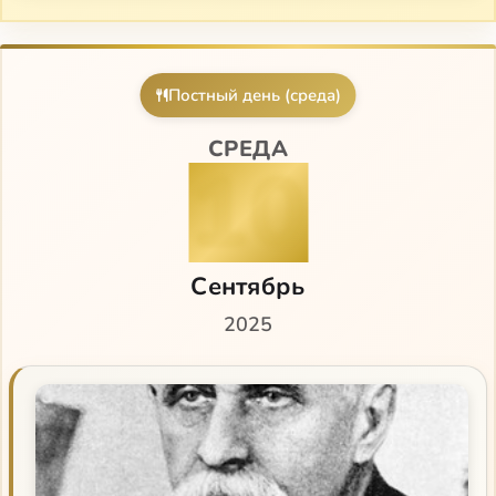
Божий слуга, но диавол, и не царь, а мучитель”».
Флоровский «Пути русского богословия»
Постный день (среда)
Иосиф Волоцкий, преподобный
СРЕДА
10
Философия русского религиозного искусства XVI–
XX вв.
Просветитель
Сентябрь
2025