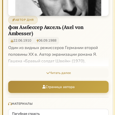
АВТОР ДНЯ
фон Амбессер Аксель (Axel von
Ambesser)
22.06.1910
06.09.1988
Один из видных режиссеров Германии второй
половины XX в. Автор экранизации романа Я.
Гашека «Бравый солдат Швейк» (1970),
получившей награду «Золотой глобус». В качестве
Читать далее
актера, режиссера, сценариста принимал участие в
работе над более чем 50 фильмами.
Страница автора
МАТЕРИАЛЫ
Пагубная страсть