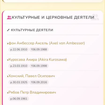
КУЛЬТУРНЫЕ И ЦЕРКОВНЫЕ ДЕЯТЕЛИ
КУЛЬТУРНЫЕ ДЕЯТЕЛИ
фон Амбессер Аксель (Axel von Ambesser)
р.
22.06.1910
†
06.09.1988
Куросава Акира (Akira Kurosawa)
р.
23.03.1910
†
06.09.1998
Хомский, Павел Осипович
р.
30.03.1925
†
06.09.2016
Рябов Петр Владимирович
р.
06.09.1961