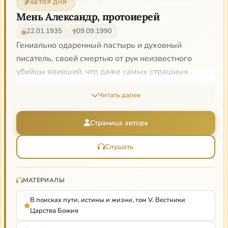
АВТОР ДНЯ
Мень Александр, протоиерей
22.01.1935
09.09.1990
Гениально одаренный пастырь и духовный
писатель, своей смертью от рук неизвестного
убийцы явивший, что даже самых страшных
врагов нужно простить во имя Христа. В годы
Читать далее
советских гонений его книги помогали людям
прорваться через атеистический дурман и найти
Страница автора
Христа как Господа и Спасителя. Его труды по
истории религии и поныне остаются лучшим
Слушать
обзором нехристианских верований. Некоторые
упрекают его в том, что он чересчур
благорасположен к мистикам из других традиций,
МАТЕРИАЛЫ
но в этом отец Александр просто верен идее
В поисках пути, истины и жизни, том V. Вестники
постепенного Откровения Бога в языческом мире,
Царства Божия
которое получило свое чистейшее и последнее