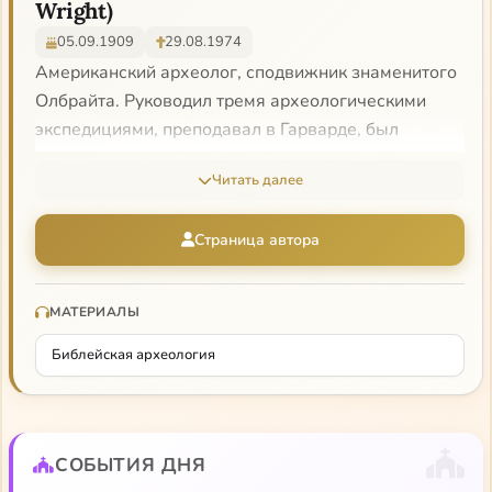
Wright)
05.09.1909
29.08.1974
Американский археолог, сподвижник знаменитого
Олбрайта. Руководил тремя археологическими
экспедициями, преподавал в Гарварде, был
куратором Музея семитских исследований.
Читать далее
Основатель журнала «Библейский археолог».
Страница автора
МАТЕРИАЛЫ
Библейская археология
СОБЫТИЯ ДНЯ