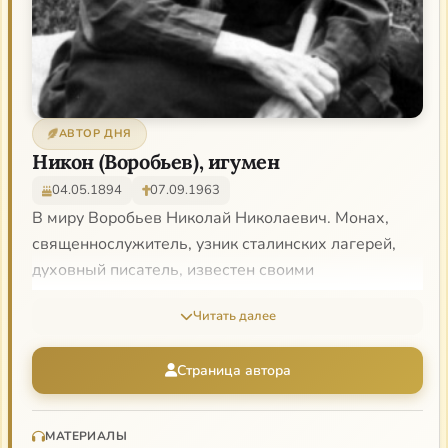
АВТОР ДНЯ
Никон (Воробьев), игумен
04.05.1894
07.09.1963
В миру Воробьев Николай Николаевич. Монах,
священнослужитель, узник сталинских лагерей,
духовный писатель, известен своими
многочисленными письмами к своим духовным
Читать далее
детям. Игумен Никон продолжал традицию
Игнатия (Брянчанинова): акцент на трезвении,
Страница автора
покаянии, борьбе со страстями.
Его духовный сын, профессор А. И. Осипов
рассказывал об игумене Никоне: «Это был человек
МАТЕРИАЛЫ