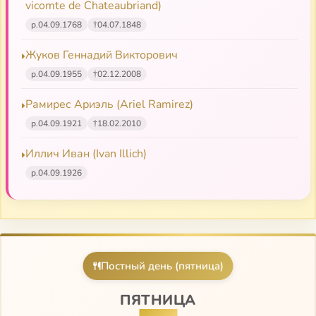
vicomte de Chateaubriand)
р.
04.09.1768
†
04.07.1848
Жуков Геннадий Викторович
р.
04.09.1955
†
02.12.2008
Рамирес Ариэль (Ariel Ramirez)
р.
04.09.1921
†
18.02.2010
Иллич Иван (Ivan Illich)
р.
04.09.1926
Постный день (пятница)
ПЯТНИЦА