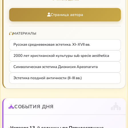
религиозной философии и современных
представителей; философская тематизация) и
Страница автора
художественную культуру XX в.
МАТЕРИАЛЫ
Русская средневековая эстетика. XI–XVII вв.
2000 лет христианской культуры sub specie aesthetica
Символическая эстетика Дионисия Ареопагита
Эстетика поздней античности (II–III вв.)
СОБЫТИЯ ДНЯ
Четверг 13-й седмицы по Пятидесятнице