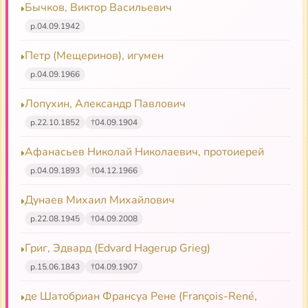
Бычков, Виктор Васильевич
р.
04.09.1942
Петр (Мещеринов), игумен
р.
04.09.1966
Лопухин, Александр Павлович
р.
22.10.1852
†
04.09.1904
Афанасьев Николай Николаевич, протоиерей
р.
04.09.1893
†
04.12.1966
Дунаев Михаил Михайлович
р.
22.08.1945
†
04.09.2008
Григ, Эдвард (Edvard Hagerup Grieg)
р.
15.06.1843
†
04.09.1907
де Шатобриан Франсуа Рене (François-René,