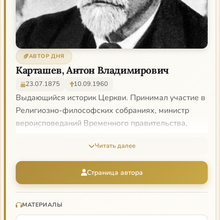
АВТОР ДНЯ
Карташев, Антон Владимирович
23.07.1875
10.09.1960
Выдающийся историк Церкви. Принимал участие в
Религиозно-философских собраниях, министр
вероисповеданий Временного правительства,
последний обер-прокурор Священного Синода
Читать далее
(подготовил ликвидацию этого учреждения, после
двухсотлетнего закабаления Церкви государством,
Страница автора
передал полноту власти Поместному Собору),
активный участник общественной и церковной
жизни диаспоры, профессор Свято-Сергиевского
МАТЕРИАЛЫ
института, учитель Шмемана и Мейендорфа.