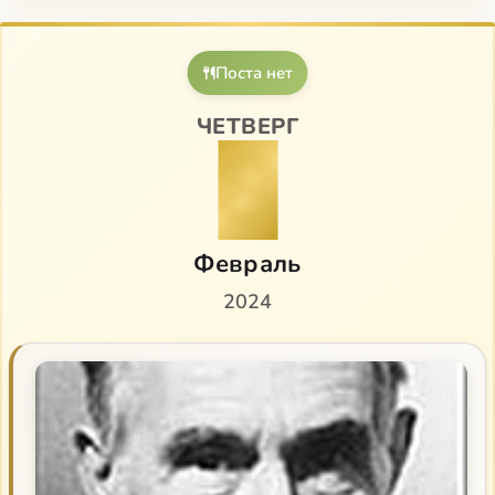
от радости, что Бог бывает настолько близок. Кого-
то из «ученых» смущает, что старец как будто
отвергает аскетику и слишком много говорит о
Поста нет
любви Божией. Но вслушаемся в то, что
подразумевает старец под Божественной
ЧЕТВЕРГ
8
любовью: это не только восторг чувств, но и крест
болезни, который он вымаливает у Бога…
Порфирий (Баирактарис) Кавсокаливит (Πορφύριος
Καυσοκαλυβίτης)
Февраль
Поучения старца Порфирия Кавсокаливита
2024
Житие и слова
Цветослов советов