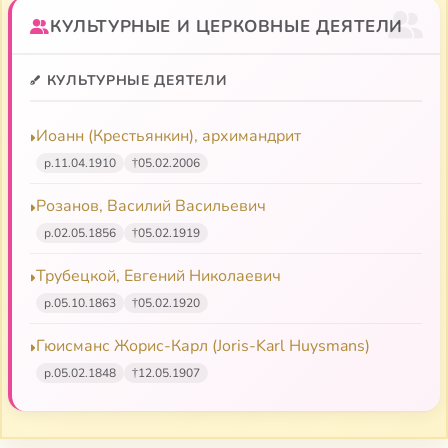
КУЛЬТУРНЫЕ И ЦЕРКОВНЫЕ ДЕЯТЕЛИ
КУЛЬТУРНЫЕ ДЕЯТЕЛИ
Иоанн (Крестьянкин), архимандрит
р.
11.04.1910
†
05.02.2006
Розанов, Василий Васильевич
р.
02.05.1856
†
05.02.1919
Трубецкой, Евгений Николаевич
р.
05.10.1863
†
05.02.1920
Гюисманс Жорис-Карл (Joris-Karl Huysmans)
р.
05.02.1848
†
12.05.1907