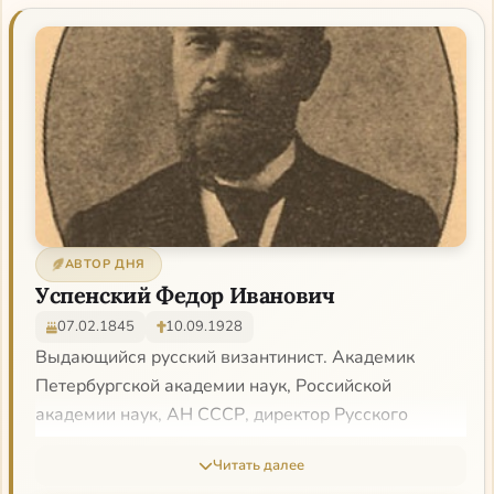
Канон блаженной Ксении Петербургской
Житие блаженной Ксении Петербургской
АВТОР ДНЯ
Успенский Федор Иванович
07.02.1845
10.09.1928
Выдающийся русский византинист. Академик
Петербургской академии наук, Российской
академии наук, АН СССР, директор Русского
археологического института в Константинополе.
Читать далее
Автор знаменитой «Истории Византийской