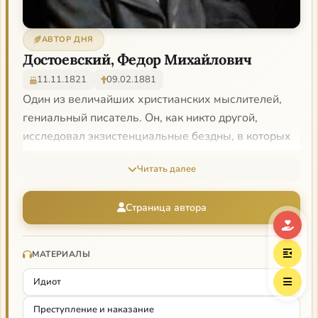
АВТОР ДНЯ
Достоевский, Федор Михайлович
11.11.1821
09.02.1881
Один из величайших христианских мыслителей,
гениальный писатель. Он, как никто другой,
исследовал экзистенциальные бездны, в которых
пребывает современный человек, как никто
Читать далее
другой, сумел показать, что и там с кроткой
любовью ждет человека Христос.
Страница автора
МАТЕРИАЛЫ
Идиот
Преступление и наказание