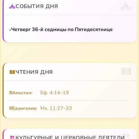
тюрьмах и лагерях, ссылках. При этом оставался
СОБЫТИЯ ДНЯ
активным членом Церкви, продолжал писать
патрологические труды. Был одним из авторов
«Соловецкого послания». В 1938 г. расстрелян.
Четверг 36-й седмицы по Пятидесятнице
Попов Иван Васильевич, мученик
Труды по патрологии. Святые отцы II–IV вв.
ЧТЕНИЯ ДНЯ
Еф. 4:14–19
Апостол:
Мк. 11:27–33
Евангелие:
КУЛЬТУРНЫЕ И ЦЕРКОВНЫЕ ДЕЯТЕЛИ