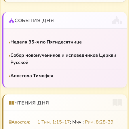
прославился описаниями природы, за которыми
просвечивает глубокая натурфилософия. Но
СОБЫТИЯ ДНЯ
главным его достижением стали дневники —
блестящая литература, глубокая мысль,
уникальное по объему, меткости и подробности
Неделя 35-я по Пятидесятнице
описание первой половины XX в.
Собор новомучеников и исповедников Церкви
О Пришвине в «Библейском сюжете»
Русской
Апостола Тимофея
ЧТЕНИЯ ДНЯ
1 Тим. 1:15–17
; Мчч.:
Рим. 8:28-39
Апостол: