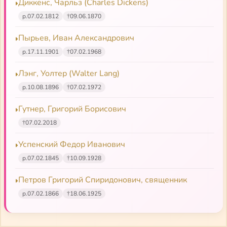
Диккенс, Чарльз (Charles Dickens)
Владимир (Богоявленский), священномученик
р.
07.02.1812
†
09.06.1870
Творения
Пырьев, Иван Александрович
р.
17.11.1901
†
07.02.1968
Порфирий (Баирактарис) Кавсокаливит
Лэнг, Уолтер (Walter Lang)
(Πορφύριος Καυσοκαλυβίτης)
р.
10.08.1896
†
07.02.1972
27 ноября 2013 г. старец Порфирий Кавсокаливит
Гутнер, Григорий Борисович
решением Синода Вселенской Патриархии
†
07.02.2018
причислен к лику святых. Наш современник, в
котором как будто ожил один из древних
Успенский Федор Иванович
молитвенников и чудотворцев. Ученик афонских
р.
07.02.1845
†
10.09.1928
старцев, большую часть своей жизни он проводит
как духовник больничного храма в центре шумных
Петров Григорий Спиридонович, священник
Афин. Но это не мешает ему молиться и славить
р.
07.02.1866
†
18.06.1925
Бога. Его автобиография написана с детской
простотой; читая ее, хочется и плакать, и смеяться