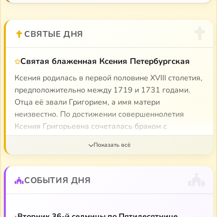
СВЯТЫЕ ДНЯ
Святая блаженная Ксения Петербургская
Ксения родилась в первой половине XVIII столетия,
предположительно между 1719 и 1731 годами.
Отца её звали Григорием, а имя матери
неизвестно. По достижении совершеннолетия
Ксения Григорьевна сочеталась браком с
придворным певчим — Андреем Фёдоровичем
Петровым. Жила с супругом, достигшим чина
полковника, в Санкт-Петербурге в доме,
находившимся либо в начале улицы, впоследствии
СОБЫТИЯ ДНЯ
названной по имени её мужа — «Андрея Петрова»
(с 1877 года — Лахтинская улица), где в
настоящее время находится галерея бутиков
Вторник 36-й седмицы по Пятидесятнице