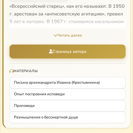
«Всероссийский старец», как его называют. В 1950
г. арестован за «антисоветскую агитацию», провел
5 лет в лагерях. В 1967 г. становится насельником
Свято-Успенского Псково-Печерского монастыря,
Читать далее
где проведет всю оставшуюся жизнь.
Его аудиокниги
Другие аудио книги о. Иоанна
Страница автора
Проповеди о. Иоанна
Проповеди о. Иоанна в видеоформате
МАТЕРИАЛЫ
Письма архимандрита Иоанна (Крестьянкина)
Опыт построения исповеди
Проповеди
Размышления о бессмертной душе