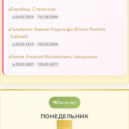
Барабаш, Станислав
р.
04.02.1924
†
01.08.1994
Гальбиати Энрико Родольфо (Enrico Rodolfo
Galbiati)
р.
04.02.1914
†
04.03.2004
Ионов Алексей Васильевич, священник
р.
29.03.1907
†
04.02.1977
Поста нет
ПОНЕДЕЛЬНИК