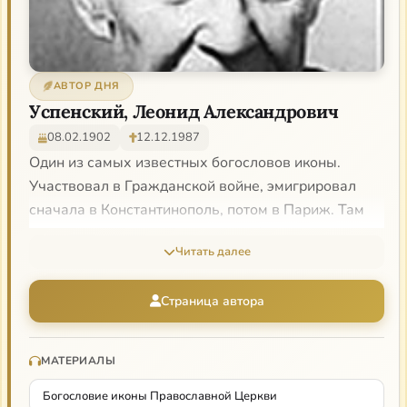
АВТОР ДНЯ
Успенский, Леонид Александрович
08.02.1902
12.12.1987
Один из самых известных богословов иконы.
Участвовал в Гражданской войне, эмигрировал
сначала в Константинополь, потом в Париж. Там
учился живописи, под влиянием будущего
Читать далее
выдающегося иконописца Г. Круга обращается к
иконописи. В 1934 г. вступает в общество «Икона»,
Страница автора
а затем (в середине 30-х гг.) — в братство св.
Фотия. Совместно с Г. Кругом принимает участие в
росписи храма Трехсвятительского подворья в
МАТЕРИАЛЫ
Париже. С 1944 г. преподавал иконописание в
Богословие иконы Православной Церкви
Богословском институте св. Дионисия, основанном