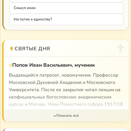
Свято-Фотиевским братством. С 1954 г.
Смысл икон
преподавал иконоведение (как богословскую
На путях к единству?
дисциплину) на Богословско-пастырских курсах
при Западноевропейском экзархате Московского
Патриархата в Париже (по 1960 г.), а также в
Ленинградской духовной академии.
СВЯТЫЕ ДНЯ
Попов Иван Васильевич, мученик
Выдающийся патролог, новомученик. Профессор
Московской Духовной Академии и Московского
Университета. После ее закрытия читал лекции на
неофициальных богословских академических
курсах в Москве. Член Поместного собора 1917/18
г. от МДА. В 1917 г. был профессором Высших
женских богословско-педагогических курсов. С
20-х гг. неоднократно арестовывался, сидел в