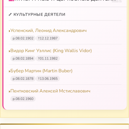
КУЛЬТУРНЫЕ ДЕЯТЕЛИ
Успенский, Леонид Александрович
р.
08.02.1902
†
12.12.1987
Видор Кинг Уэллис (King Wallis Vidor)
р.
08.02.1894
†
01.11.1982
Бубер Мартин (Martin Buber)
р.
08.02.1878
†
13.06.1965
Пентковский Алексей Мстиславович
р.
08.02.1960