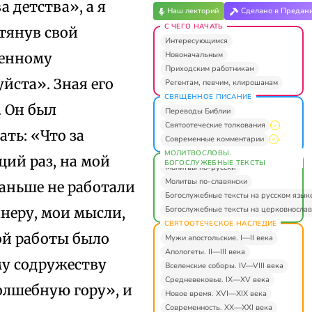
 детства», а я
Наш лекторий
Сделано в Предан
С ЧЕГО НАЧАТЬ
отянув свой
Интересующимся
Новоначальным
шенному
Приходским работникам
уйста». Зная его
Регентам, певчим, клирошанам
СВЯЩЕННОЕ ПИСАНИЕ
. Он был
Переводы Библии
Святоотеческие толкования
ать: «Что за
Современные комментарии
МОЛИТВОСЛОВЫ.
щий раз, на мой
БОГОСЛУЖЕБНЫЕ ТЕКСТЫ
Молитвы по-русски
Молитвы по-славянски
раньше не работали
Богослужебные тексты на русском язык
Богослужебные тексты на церковнослав
анеру, мои мысли,
СВЯТООТЕЧЕСКОЕ НАСЛЕДИЕ
ой работы было
Мужи апостольские. I—II века
Апологеты. II—III века
му содружеству
Вселенские соборы. IV—VIII века
Средневековье. IX—XV века
олшебную гору», и
Новое время. XVI—XIX века
Современность. XX—XXI века