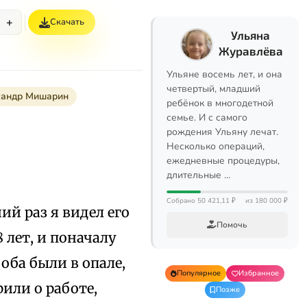
+
Скачать
Ульяна
Журавлёва
Ульяне восемь лет, и она
четвертый, младший
андр Мишарин
ребёнок в многодетной
семье. И с самого
рождения Ульяну лечат.
Несколько операций,
ежедневные процедуры,
длительные …
Собрано 50 421,11 ₽
из 180 000 ₽
ий раз я видел его
Помочь
8 лет, и поначалу
оба были в опале,
Популярное
Избранное
рили о работе,
Позже