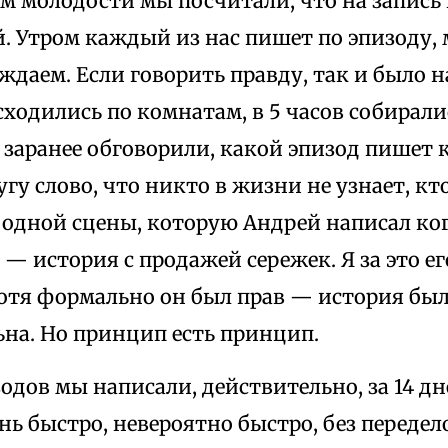
м молодости мы посчитали, что на запись
й. Утром каждый из нас пишет по эпизоду,
ждаем. Если говорить правду, так и было н
ходились по комнатам, в 5 часов собиралис
заранее обговорили, какой эпизод пишет 
угу слово, что никто в жизни не узнает, кт
 одной сцены, которую Андрей написал ко
— история с продажей сережек. Я за это его
хотя формально он был прав — история был
ьна. Но принцип есть принцип.
зодов мы написали, действительно, за 14 д
нь быстро, невероятно быстро, без передел