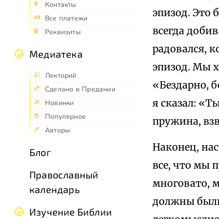
Контакты
эпизод. Это 
Все платежи
всегда добив
Реквизиты
радовался, к
Медиатека
эпизод. Мы х
Лекторий
«Бездарно, б
Сделано в Предании
я сказал: «Ты
Новинки
Популярное
пружина, взв
Авторы
Наконец, нас
Блог
все, что мы 
Православный
многовато, 
календарь
должны были
Изучение Библии