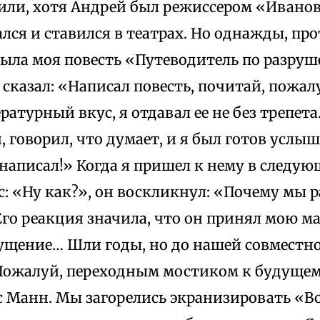
ли, хотя Андрей был режиссером «Иванова
ался и ставился в театрах. Но однажды, пр
 была моя повесть «Путеводитель по разру
 сказал: «Написал повесть, почитай, пожал
ратурный вкус, я отдавал ее не без трепета
 говорил, что думает, и я был готов услыш
написал!» Когда я пришел к нему в следую
: «Ну как?», он воскликнул: «Почему мы 
Его реакция значила, что он принял мою м
щение… Шли годы, но до нашей совместн
 Пожалуй, переходным мостиком к будуще
с Манн. Мы загорелись экранизировать «В