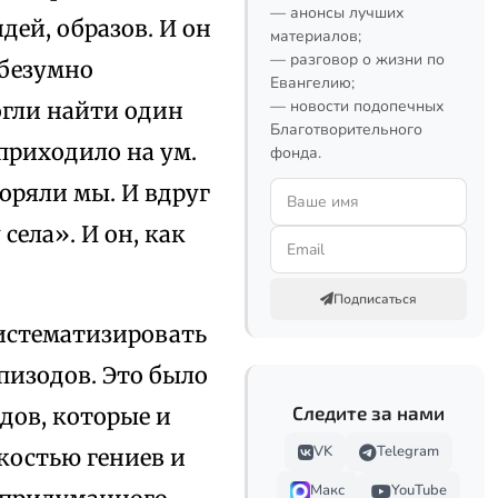
— анонсы лучших
дей, образов. И он
материалов;
— разговор о жизни по
 безумно
Евангелию;
— новости подопечных
огли найти один
Благотворительного
 приходило на ум.
фонда.
оряли мы. И вдруг
 села». И он, как
Подписаться
систематизировать
пизодов. Это было
Следите за нами
дов, которые и
VK
Telegram
костью гениев и
Макс
YouTube