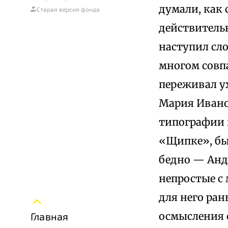
думали, как 
Старая версия фонда
действительн
наступил сл
многом совпа
переживал ух
Мария Ивано
типографии 
«Щипке», бы
бедно — Анд
непростые с 
для него ран
осмысления 
Главная