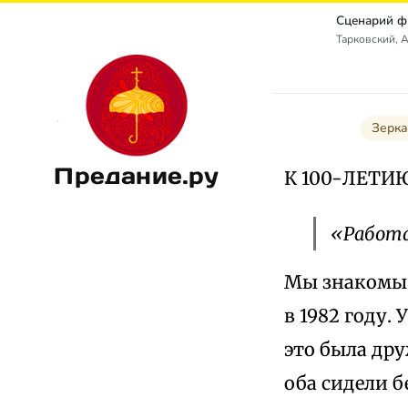
Сценарий ф
Тарковский, 
Зерка
Предание.ру
К 100-ЛЕТИ
«Работа
Мы знакомы с
в 1982 году.
это была дру
оба сидели б