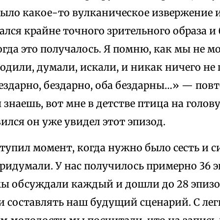
было какое-то вулканическое извержение и
ался крайне точного зрительного образа и
огда это получалось. Я помню, как мы не м
одили, думали, искали, и никак ничего не
ездарно, бездарно, оба бездарны…» — повт
 знаешь, вот мне в детстве птица на голову
ился он уже увидел этот эпизод.
тупил момент, когда нужно было сесть и 
придумали. У нас получилось примерно 36 э
мы обсуждали каждый и дошли до 28 эпизо
 составлять наш будущий сценарий. С лег