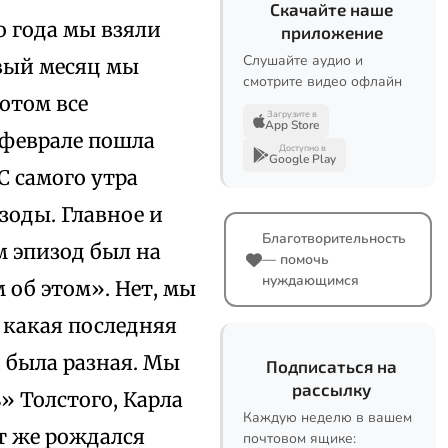
Скачайте наше
о года мы взяли
приложение
Слушайте аудио и
рвый месяц мы
смотрите видео офлайн
отом все
Загрузите в
App Store
в феврале пошла
Доступно в
Google Play
С самого утра
зоды. Главное и
Благотворительность
м эпизод был на
— помочь
нуждающимся
 об этом». Нет, мы
, какая последняя
й была разная. Мы
Подписаться на
рассылку
» Толстого, Карла
Каждую неделю в вашем
т же рождался
почтовом ящике: