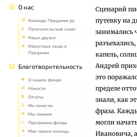
О нас
Сценарий пис
путевку на д
Команда Предание.ру
Попечительский совет
занимались ч
Наши друзья
разъехались,
Известные люди о
Предании
капель, солн
Андрей прихо
Благотворительность
это поражало
О нашем фонде
пределе отт
Новости
Отчёты
знали, как э
Им помогли
фраза. Кажды
Мы помним
могли начать
Программы фонда
Мне нужна помощь
Ивановича, 