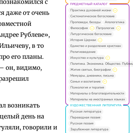
 познакомился с
ПРЕДМЕТНЫЙ КАТАЛОГ
Практика духовной жизни
я даже от очень
Систематическое богословие
Проповеди, беседы
Апологетика
совместной
Философия
Патрология
Андрее Рублеве»,
Литургическое богословие
История Церкви
Ильичеву, в то
Единство и разделения христиан
Религиоведение
ро его планы.
Искусство и культура
Политика. Экономика. Общество. Публи
— он, видимо,
Жития святых, биографии
Мемуары, дневники, письма
 разрешил
Семья и воспитание
Психология и терапия
Материалы о благотворительности
Материалы на иностранных языках
ал возникать
ХУДОЖЕСТВЕННАЯ ЛИТЕРАТУРА
Русская литература
 целый день на
Переводная поэзия
Русская поэзия
гуляли, говорили и
Зарубежная литература