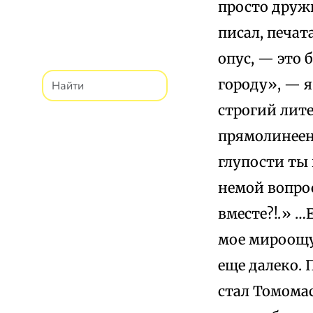
просто дружи
писал, печат
опус, — это
городу», — я
строгий лите
прямолинеен,
глупости ты 
немой вопрос
вместе?!.» …
мое мироощу
еще далеко.
стал Томома