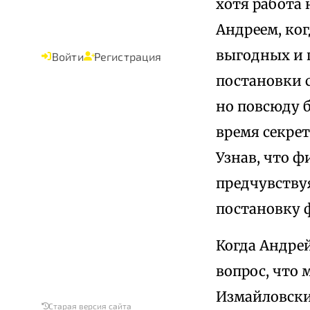
хотя работа 
Андреем, ког
выгодных и 
Войти
Регистрация
постановки с
но повсюду б
время секре
Узнав, что ф
предчувству
постановку 
Когда Андрей
вопрос, что 
Измайловских
Старая версия сайта