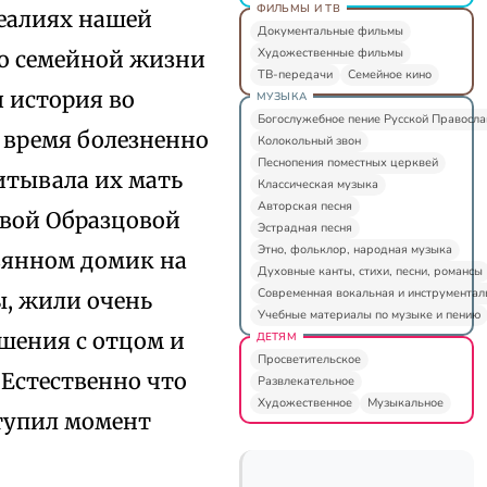
ФИЛЬМЫ И ТВ
реалиях нашей
Документальные фильмы
Художественные фильмы
го семейной жизни
ТВ-передачи
Семейное кино
 история во
МУЗЫКА
Богослужебное пение Русской Правосл
е время болезненно
Колокольный звон
Песнопения поместных церквей
итывала их мать
Классическая музыка
Авторская песня
рвой Образцовой
Эстрадная песня
Этно, фольклор, народная музыка
вянном домик на
Духовные канты, стихи, песни, романсы
Современная вокальная и инструментал
, жили очень
Учебные материалы по музыке и пению
шения с отцом и
ДЕТЯМ
Просветительское
 Естественно что
Развлекательное
Художественное
Музыкальное
ступил момент