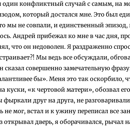
л один конфликтный случай с самым, на мо
зодом, который достался мне. Это был еди
то мы не совпали, и единственный эпизод,
сь. Андрей прибежал ко мне в час дня, п
нял, что он недоволен. Я раздраженно спроси
устраивает?! Мы ведь все обсуждали, обгова
н сказал совершенно замечательную фразу
лантливее бы». Меня это так оскорбило, чт
а куски, «к чертовой матери», обозвал ег
 фыркали друг на друга, не разговаривали,
ть не мог, встал и к ужину переписал все за
з открывал дверь, я оборачивался, рычал на