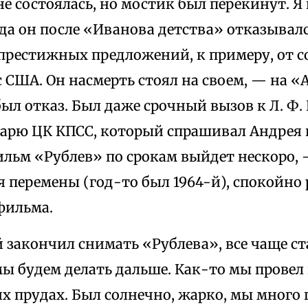
не состоялась, но мостик был перекинут. Я
да он после «Иванова детства» отказывалс
престижных предложений, к примеру, от 
 США. Он насмерть стоял на своем, — на «
ыл отказ. Был даже срочный вызов к Л. Ф. 
тарю ЦК КПСС, который спрашивал Андрея п
ильм «Рублев» по срокам выйдет нескоро, 
я перемены (год-то был 1964-й), спокойно
фильма.
 закончил снимать «Рублева», все чаще ст
мы будем делать дальше. Как-то мы провел
 прудах. Был солнечно, жарко, мы много 