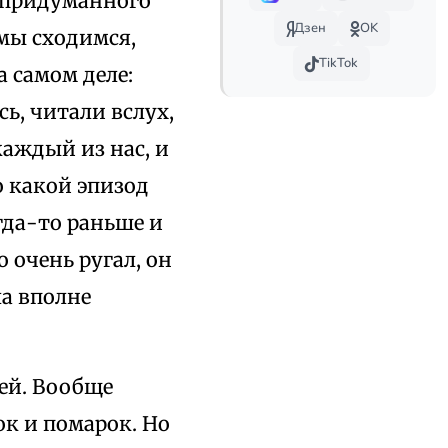
 придуманного
Дзен
OK
 мы сходимся,
TikTok
а самом деле:
ь, читали вслух,
каждый из нас, и
о какой эпизод
гда-то раньше и
 очень ругал, он
а вполне
ней. Вообще
ок и помарок. Но