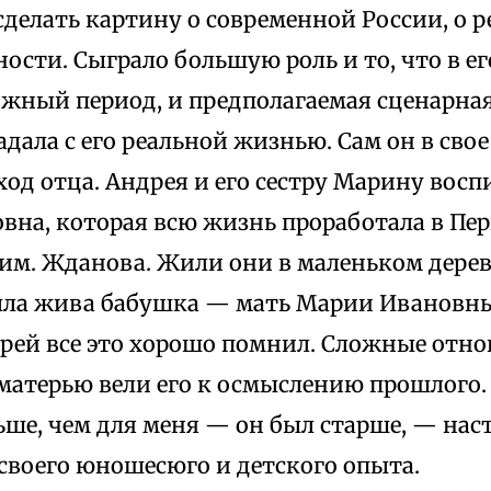
сделать картину о современной России, о 
ости. Сыграло большую роль и то, что в е
ожный период, и предполагаемая сценарная
дала с его реальной жизнью. Сам он в сво
од отца. Андрея и его сестру Марину восп
вна, которая всю жизнь проработала в Пе
им. Жданова. Жили они в маленьком дере
ла жива бабушка — мать Марии Ивановны
рей все это хорошо помнил. Сложные отно
матерью вели его к осмыслению прошлого.
ьше, чем для меня — он был старше, — на
своего юношесюго и детского опыта.