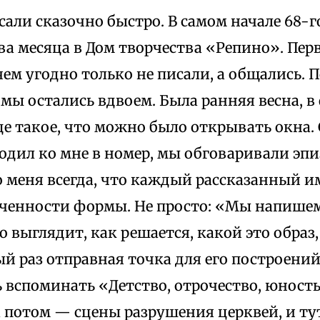
али сказочно быстро. В самом начале 68-г
ва месяца в Дом творчества «Репино». Пе
ем угодно только не писали, а общались. П
 мы остались вдвоем. Была ранняя весна, 
це такое, что можно было открывать окна. 
дил ко мне в номер, мы обговаривали эпи
 меня всегда, что каждый рассказанный и
оченности формы. Не просто: «Мы напишем
то выглядит, как решается, какой это образ
й раз отправная точка для его построени
 вспоминать «Детство, отрочество, юность
а потом — сцены разрушения церквей, и ту