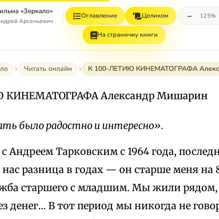
ильма «Зеркало»
−
Оглавление
Целиком
125%
Андрей Арсеньевич
На страничку книги
ло
Читать онлайн
К 100-ЛЕТИЮ КИНЕМАТОГРАФА Алекс
Ю КИНЕМАТОГРАФА Александр Мишарин
ть было радостно и интересно».
 Андреем Тарковским с 1964 года, последн
 У нас разница в годах — он старше меня на 
жба старшего с младшим. Мы жили рядом, 
ез денег… В тот период мы никогда не гово