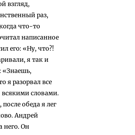
й взгляд,
нственный раз,
 когда что-то
рочитал написанное
л его: «Ну, что?!
ривали, я так и
: «Знаешь,
о я разорвал все
о всякими словами.
 после обеда я лег
ново. Андрей
 него. Он