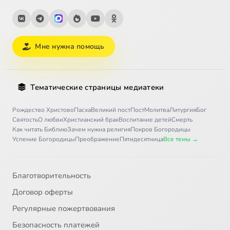
Мне нужна помощь
Тематические страницы медиатеки
Рождество Христово
Пасха
Великий пост
Пост
Молитва
Литургия
Бог
Святость
О любви
Христианский брак
Воспитание детей
Смерть
Как читать Библию
Зачем нужна религия
Покров Богородицы
Успение Богородицы
Преображение
Пятидесятница
Все темы →
Благотворительность
Договор оферты
Регулярные пожертвования
Безопасность платежей