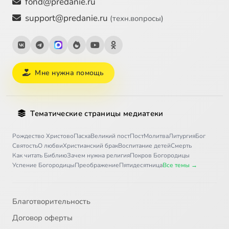
fond@predanie.ru
support@predanie.ru
(техн.вопросы)
Мне нужна помощь
Тематические страницы медиатеки
Рождество Христово
Пасха
Великий пост
Пост
Молитва
Литургия
Бог
Святость
О любви
Христианский брак
Воспитание детей
Смерть
Как читать Библию
Зачем нужна религия
Покров Богородицы
Успение Богородицы
Преображение
Пятидесятница
Все темы →
Благотворительность
Договор оферты