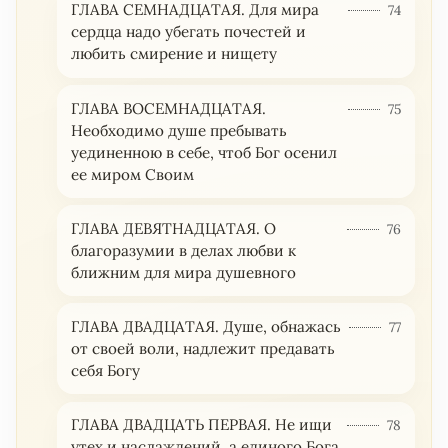
ГЛАВА СЕМНАДЦАТАЯ. Для мира
74
сердца надо убегать почестей и
любить смирение и нищету
ГЛАВА ВОСЕМНАДЦАТАЯ.
75
Необходимо душе пребывать
уединенною в себе, чтоб Бог осенил
ее миром Своим
ГЛАВА ДЕВЯТНАДЦАТАЯ. О
76
благоразумии в делах любви к
ближним для мира душевного
ГЛАВА ДВАДЦАТАЯ. Душе, обнажась
77
от своей воли, надлежит предавать
себя Богу
ГЛАВА ДВАДЦАТЬ ПЕРВАЯ. Не ищи
78
утех и наслаждений, а единого Бога