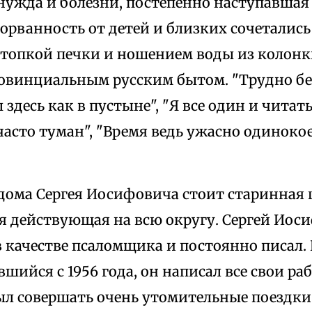
нужда и болезни, постепенно наступавшая 
орванность от детей и близких сочетались
 топкой печки и ношением воды из колонки
винциальным русским бытом. "Трудно бе
здесь как в пустыне", "Я все один и читать
 часто туман", "Время ведь ужасно одинокое
дома Сергея Иосифовича стоит старинная 
я действующая на всю округу. Сергей Иос
в качестве псаломщика и постоянно писал.
вшийся с 1956 года, он написал все свои ра
ыл совершать очень утомительные поездки