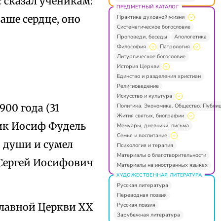
с сказал ученикам:
ПРЕДМЕТНЫЙ КАТАЛОГ
наше сердце, оно
Практика духовной жизни
Систематическое богословие
Проповеди, беседы
Апологетика
Философия
Патрология
Литургическое богословие
История Церкви
Единство и разделения христиан
Религиоведение
Искусство и культура
00 года (31
Политика. Экономика. Общество. Публи
Жития святых, биографии
ник Иосиф Фудель
Мемуары, дневники, письма
Семья и воспитание
 души и сумел
Психология и терапия
Материалы о благотворительности
и Сергей Иосифович
Материалы на иностранных языках
ХУДОЖЕСТВЕННАЯ ЛИТЕРАТУРА
Русская литература
Переводная поэзия
славной Церкви XX
Русская поэзия
Зарубежная литература