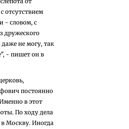
слепота от
 с отсутствием
 - словом, с
з дружеского
 даже не могу, так
", - пишет он в
церковь,
ифович постоянно
 Именно в этот
боты. По ходу дела
 в Москву. Иногда