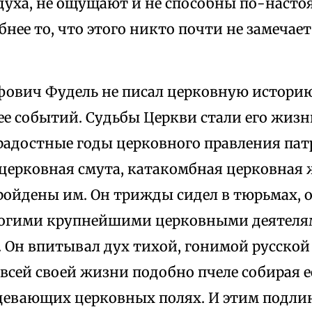
духа, не ощущают и не способны по-насто
нее то, что этого никто почти не замечает
фович Фудель не писал церковную историю
ее событий. Судьбы Церкви стали его жизн
радостные годы церковного правления пат
церковная смута, катакомбная церковная ж
ройдены им. Он трижды сидел в тюрьмах, 
ногими крупнейшими церковными деятеля
 Он впитывал дух тихой, гонимой русской 
всей своей жизни подобно пчеле собирая 
девающих церковных полях. И этим подл