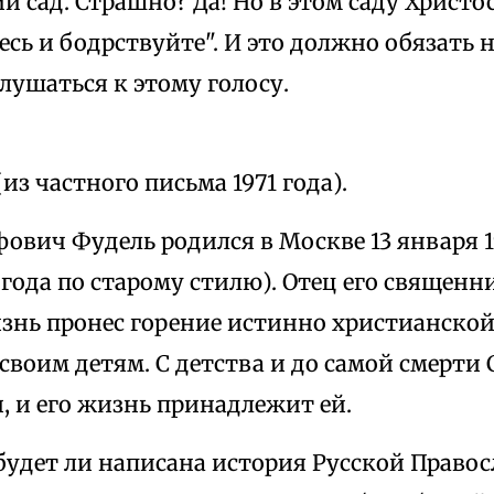
 сад. Страшно? Да! Но в этом саду Христо
есь и бодрствуйте". И это должно обязать 
лушаться к этому голосу.
(из частного письма 1971 года).
ович Фудель родился в Москве 13 января 19
 года по старому стилю). Отец его священ
изнь пронес горение истинно христианской
 своим детям. С детства и до самой смерт
, и его жизнь принадлежит ей.
 будет ли написана история Русской Право