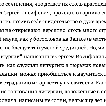
о сочинения, что делает их столь драгоце
ал Сергей Иосифович, проходило горнило е
ыта, несет в себе свидетельство о духе вре
я не открывают, вероятно, столь много ст
 науке, как у богословов на Запасе (в част
е, не блещут той ученой эрудицией. Но, чи
литургии", написанные Сергеем Иосифовиче
ть, как служили литургию в тюрьмах новы
еники, можно приобщиться и научиться и
 страданию и торжеству их святости. Каж
кие толкования литургии, положенные в о
овича, написаны не сотни, не тысячу лет на