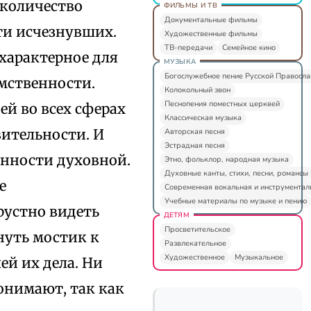
 количество
ФИЛЬМЫ И ТВ
Документальные фильмы
ти исчезнувших.
Художественные фильмы
ТВ-передачи
Семейное кино
 характерное для
МУЗЫКА
Богослужебное пение Русской Правосл
мственности.
Колокольный звон
Песнопения поместных церквей
ей во всех сферах
Классическая музыка
вительности. И
Авторская песня
Эстрадная песня
енности духовной.
Этно, фольклор, народная музыка
Духовные канты, стихи, песни, романсы
е
Современная вокальная и инструментал
Учебные материалы по музыке и пению
рустно видеть
ДЕТЯМ
Просветительское
уть мостик к
Развлекательное
Художественное
Музыкальное
ей их дела. Ни
онимают, так как