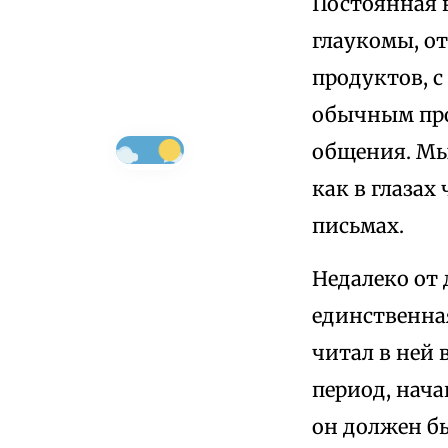
Постоянная 
глаукомы, от
продуктов, с
обычным про
общения. Мы 
как в глазах
письмах.
Недалеко от 
единственна
читал в ней 
период, нача
он должен б