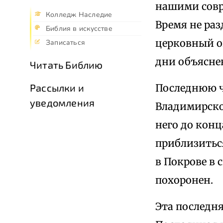
нашими совр
Колледж Наследие
Время не раз
Библия в искусстве
церковный о
Записаться
дни объясне
Читать Библию
Рассылки и
Последнюю ч
уведомления
Владимирско
него до конц
приблизиться
в Покрове в 
похоронен.
Эта последня