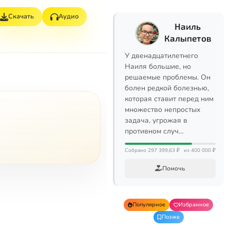
Скачать
Аудио
Наиль
Калыпетов
У двенадцатилетнего
Наиля большие, но
решаемые проблемы. Он
болен редкой болезнью,
которая ставит перед ним
множество непростых
задача, угрожая в
противном случ…
Собрано 297 399,63 ₽
из 400 000 ₽
Помочь
Популярное
Избранное
Позже