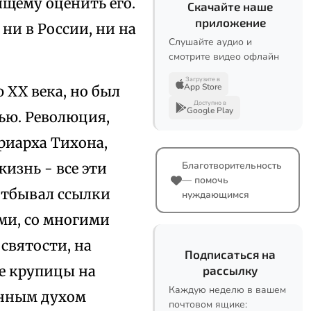
ящему оценить его.
Скачайте наше
приложение
 ни в России, ни на
Слушайте аудио и
смотрите видео офлайн
Загрузите в
App Store
 XX века, но был
Доступно в
Google Play
ью. Революция,
риарха Тихона,
Благотворительность
изнь - все эти
— помочь
отбывал ссылки
нуждающимся
ми, со многими
святости, на
Подписаться на
ее крупицы на
рассылку
Каждую неделю в вашем
инным духом
почтовом ящике: