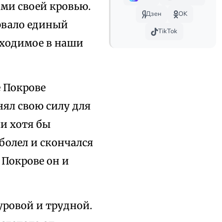
ми своей кровью.
Дзен
OK
орвало единый
TikTok
бходимое в наши
 Покрове
ял свою силу для
ли хотя бы
болел и скончался
 Покрове он и
суровой и трудной.