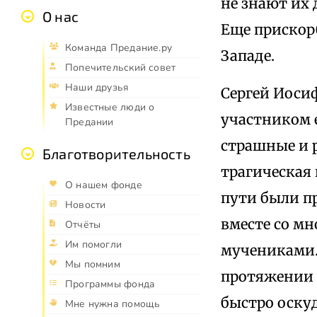
не знают их 
О нас
Еще прискорб
Команда Предание.ру
Западе.
Попечительский совет
Наши друзья
Сергей Иоси
Известные люди о
участником 
Предании
страшные и 
Благотворительность
трагическая 
О нашем фонде
пути были п
Новости
вместе со м
Отчёты
Им помогли
мучениками.
Мы помним
протяжении 
Программы фонда
быстро оску
Мне нужна помощь