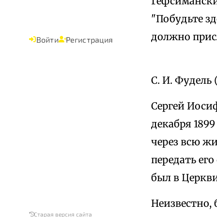
Гефсиманский
"Побудьте зд
должно прис
Войти
Регистрация
С. И. Фудель 
Сергей Иосиф
декабря 1899
через всю ж
передать его
был в Церкви
Неизвестно,
Старая версия сайта