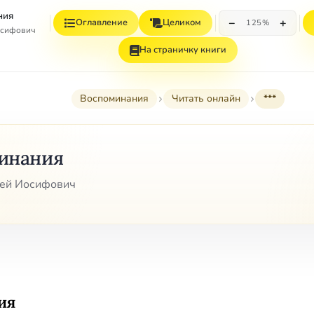
ния
−
+
Оглавление
Целиком
125%
осифович
На страничку книги
Воспоминания
Читать онлайн
***
инания
гей Иосифович
ия