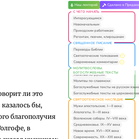
Наш лекторий
Сделано в Предан
С ЧЕГО НАЧАТЬ
Интересующимся
Новоначальным
Приходским работникам
Регентам, певчим, клирошанам
СВЯЩЕННОЕ ПИСАНИЕ
Переводы Библии
Святоотеческие толкования
Современные комментарии
МОЛИТВОСЛОВЫ.
БОГОСЛУЖЕБНЫЕ ТЕКСТЫ
Молитвы по-русски
Молитвы по-славянски
Богослужебные тексты на русском язык
оворит ли это
Богослужебные тексты на церковнослав
СВЯТООТЕЧЕСКОЕ НАСЛЕДИЕ
 казалось бы,
Мужи апостольские. I—II века
Апологеты. II—III века
ого благополучия
Вселенские соборы. IV—VIII века
Средневековье. IX—XV века
олгофе, в
Новое время. XVI—XIX века
Современность. XX—XXI века