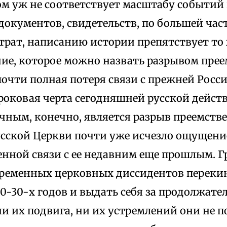
ом уж не соответствует масштабу событий
документов, свидетельств, по большей час
трат, написанию истории препятствует то
ние, которое можно назвать разрывом прее
очти полная потеря связи с прежней Росси
роковая черта сегодняшней русской дейст
чным, конечно, является разрыв преемств
Русской Церкви почти уже исчезло ощущени
енной связи с ее недавним еще прошлым. Г
ременных церковных диссидентов перекин
-30-х годов и выдать себя за продолжател
и их подвига, ни их устремлений они не п