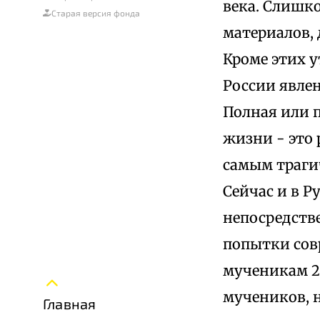
века. Слишк
Старая версия фонда
материалов, 
Кроме этих у
России явле
Полная или п
жизни - это 
самым траги
Сейчас и в 
непосредств
попытки сов
мученикам 20
мучеников, н
Главная