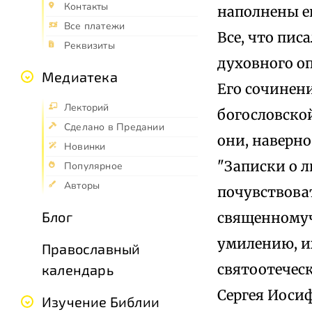
Контакты
наполнены ег
Все платежи
Все, что пис
Реквизиты
духовного оп
Медиатека
Его сочинени
Лекторий
богословской
Сделано в Предании
они, наверно
Новинки
"Записки о 
Популярное
Авторы
почувствова
Блог
священномуч
умилению, их
Православный
святоотечес
календарь
Сергея Иосиф
Изучение Библии