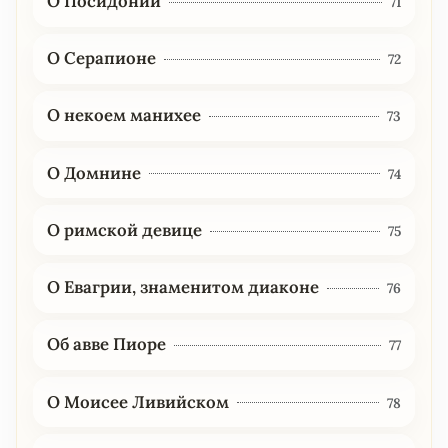
О Посидонии
71
О Серапионе
72
О некоем манихее
73
О Домнине
74
О римской девице
75
О Евагрии, знаменитом диаконе
76
Об авве Пиоре
77
О Моисее Ливийском
78