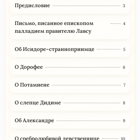
Предисловие
3
Письмо, писанное епископом
4
палладием правителю Лавсу
Об Исидоре–странноприимце
5
О Дорофее
6
О Потамиене
7
О слепце Дидиме
8
Об Александре
9
О сребролюбивой девственнице
10