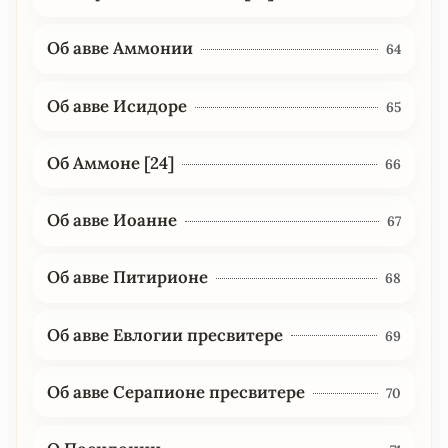
Об авве Аммонии
64
Об авве Исидоре
65
Об Аммоне [24]
66
Об авве Иоанне
67
Об авве Питирионе
68
Об авве Евлогии пресвитере
69
Об авве Серапионе пресвитере
70