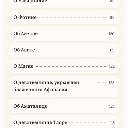
О Вазианилле
118
О Фотине
119
Об Азелле
120
Об Авите
121
О Магне
122
О девственнице, укрывшей
123
блаженного Афанасия
Об Аматалиде
124
О девственнице Таоре
125