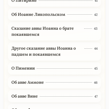
О Питириме
41
Об Иоанне Ликопольском
42
Сказание аввы Иоанна о брате
43
покаявшемся
Другое сказание аввы Иоанна о
44
падшем и покаявшемся
О Пимении
45
Об авве Аммоне
46
Об авве Вине
47