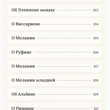
Об Элеимоне монахе
103
О Виссарионе
104
О Мелании
105
О Руфине
106
О Мелании
107
О Мелании младшей
108
Об Альбине
109
О Пиниане
110