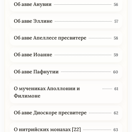
Об авве Анувии
56
Об авве Эллине
57
Об авве Апеллесе пресвитере
58
Об авве Иоанне
59
Об авве Пафнутии
60
О мучениках Аполлонии и
61
Филимоне
Об авве Диоскоре пресвитере
62
О нитрийских монахах [22]
63