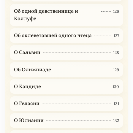
Об одной девственнице и
126
Коллуфе
Об оклеветавшей одного чтеца
127
О Сальвии
128
Об Олимпиаде
129
О Кандиде
130
О Геласии
131
О Юлиании
132