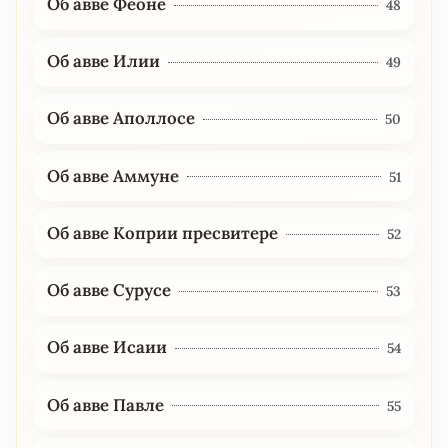
Об авве Феоне
48
Об авве Илии
49
Об авве Аполлосе
50
Об авве Аммуне
51
Об авве Коприи пресвитере
52
Об авве Сурусе
53
Об авве Исаии
54
Об авве Павле
55