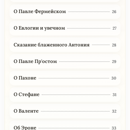
О Павле Фермейском
26
О Евлогии и увечном
27
Сказание блаженного Антония
28
О Павле Пр'остом
29
О Пахоне
30
О Стефане
31
О Валенте
32
Об Эроне
33