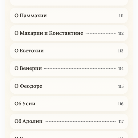
О Паммахии
111
О Макарии и Константине
112
О Евстохии
113
О Венерии
114
О Феодоре
115
Об Усии
116
Об Адолии
117