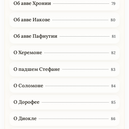
Об авве Хронии
79
Об авве Иакове
80
Об авве Пафнутии
81
О Херемоне
82
О падшем Стефане
83
О Соломоне
84
О Дорофее
85
О Диокле
86