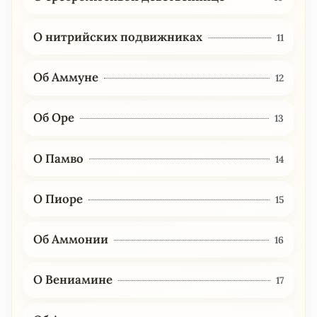
О нитрийских подвижниках
11
Об Аммуне
12
Об Оре
13
О Памво
14
О Пиоре
15
Об Аммонии
16
О Вениамине
17