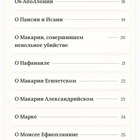
Об Аполлонии
18
О Паисии и Исаии
19
О Макарии, совершившем
20
невольное убийство
О Нафанаиле
21
О Макарии Египетском
22
О Макарии Александрийском
23
О Марке
24
О Моисее Ефиоплянине
25