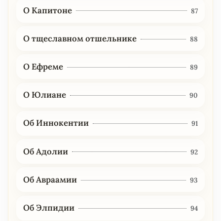
О Капитоне
87
О тщеславном отшельнике
88
О Ефреме
89
О Юлиане
90
Об Иннокентии
91
Об Адолии
92
Об Авраамии
93
Об Элпидии
94