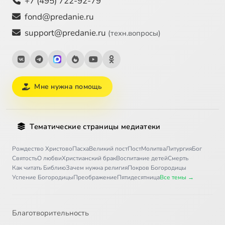
+7 (495) 722-92-79
fond@predanie.ru
support@predanie.ru
(техн.вопросы)
Мне нужна помощь
Тематические страницы медиатеки
Рождество Христово
Пасха
Великий пост
Пост
Молитва
Литургия
Бог
Святость
О любви
Христианский брак
Воспитание детей
Смерть
Как читать Библию
Зачем нужна религия
Покров Богородицы
Успение Богородицы
Преображение
Пятидесятница
Все темы →
Благотворительность