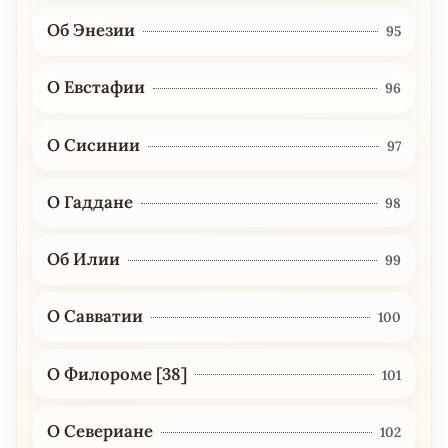
Об Энезии
95
О Евстафии
96
О Сисинии
97
О Гаддане
98
Об Илии
99
О Савватии
100
О Филороме [38]
101
О Севериане
102